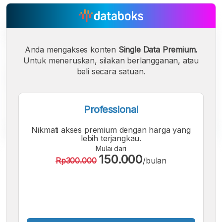
Anda mengakses konten
Single Data Premium.
Untuk meneruskan, silakan berlangganan, atau
beli secara satuan.
Professional
Nikmati akses premium dengan harga yang
lebih terjangkau.
Mulai dari
A
A
A
150.000
Rp300.000
/bulan
Font
Font
Font
Kecil
Sedang
Besar