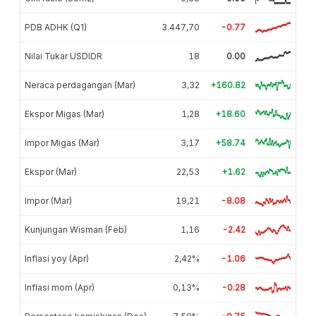
PDB ADHK (Q1)
3.447,70
-0.77
Nilai Tukar USDIDR
18
0.00
Neraca perdagangan (Mar)
3,32
+160.82
Ekspor Migas (Mar)
1,28
+18.60
Impor Migas (Mar)
3,17
+58.74
Ekspor (Mar)
22,53
+1.62
Impor (Mar)
19,21
-8.08
Kunjungan Wisman (Feb)
1,16
-2.42
Inflasi yoy (Apr)
2,42%
-1.06
Inflasi mom (Apr)
0,13%
-0.28