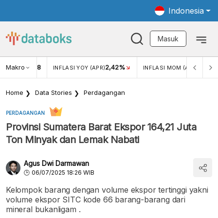
Indonesia
Masuk
Makro
18
2,42%
0,13%
KAR USD/IDR
INFLASI YOY (APR)
INFLASI MOM (APR)
Home
Data Stories
Perdagangan
PERDAGANGAN
Provinsi Sumatera Barat Ekspor 164,21 Juta
Ton Minyak dan Lemak Nabati
Agus Dwi Darmawan
06/07/2025 18:26 WIB
Kelompok barang dengan volume ekspor tertinggi yakni
volume ekspor SITC kode 66 barang-barang dari
mineral bukanligam .