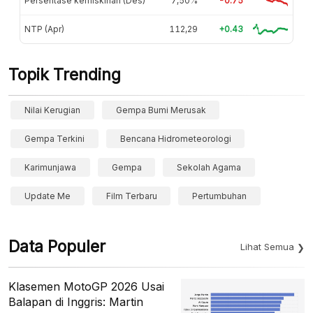
Persentase kemiskinan (Des)
7,50%
-0.75
NTP (Apr)
112,29
+0.43
Topik Trending
Nilai Kerugian
Gempa Bumi Merusak
Gempa Terkini
Bencana Hidrometeorologi
Karimunjawa
Gempa
Sekolah Agama
Update Me
Film Terbaru
Pertumbuhan
Data Populer
Lihat Semua
Klasemen MotoGP 2026 Usai
Balapan di Inggris: Martin