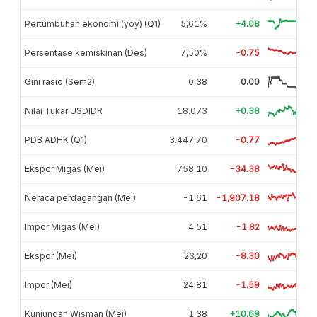
Pertumbuhan ekonomi (yoy) (Q1)
5,61%
+4.08
Persentase kemiskinan (Des)
7,50%
-0.75
Gini rasio (Sem2)
0,38
0.00
Nilai Tukar USDIDR
18.073
+0.38
PDB ADHK (Q1)
3.447,70
-0.77
Ekspor Migas (Mei)
758,10
-34.38
Neraca perdagangan (Mei)
-1,61
-1,907.18
Impor Migas (Mei)
4,51
-1.82
Ekspor (Mei)
23,20
-8.30
Impor (Mei)
24,81
-1.59
Kunjungan Wisman (Mei)
1,38
+10.69