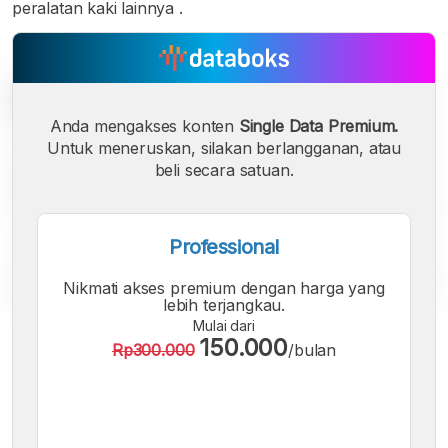
peralatan kaki lainnya .
Anda mengakses konten
Single Data Premium.
Untuk meneruskan, silakan berlangganan, atau
beli secara satuan.
Professional
Nikmati akses premium dengan harga yang
lebih terjangkau.
Mulai dari
A
A
A
150.000
Rp300.000
/bulan
Font
Font
Font
Kecil
Sedang
Besar