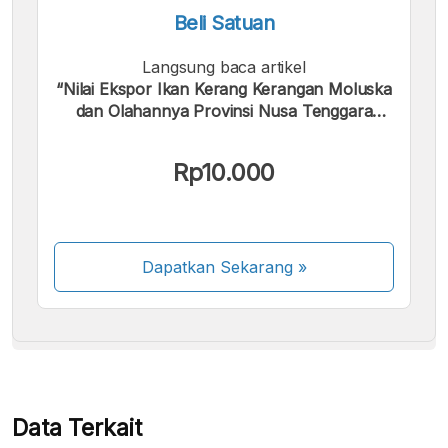
Beli Satuan
Langsung baca artikel
“Nilai Ekspor Ikan Kerang Kerangan Moluska
dan Olahannya Provinsi Nusa Tenggara
Timur Maret 2025”.
Kami menerima pembayaran berikut:
Rp10.000
Dapatkan Sekarang
»
Beberapa metode pembayaran masih dalam
proses aktivasi.
Data Terkait