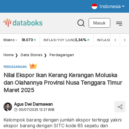
Indonesia
Masuk
Makro
18.073
3,34%
UKAR USD/IDR
INFLASI YOY (JUN)
INFLASI MOM (JUN
Home
Data Stories
Perdagangan
PERDAGANGAN
Nilai Ekspor Ikan Kerang Kerangan Moluska
dan Olahannya Provinsi Nusa Tenggara Timur
Maret 2025
Agus Dwi Darmawan
05/07/2025 12:21 WIB
Kelompok barang dengan jumlah ekspor tertinggi yakni
ekspor barang dengan SITC kode 85 sepatu dan