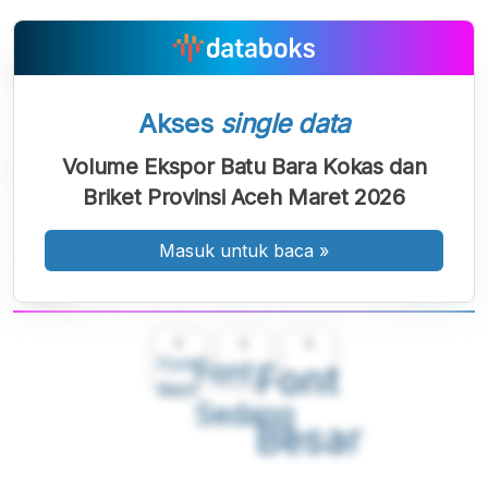
Akses
single data
Volume Ekspor Batu Bara Kokas dan
Briket Provinsi Aceh Maret 2026
Masuk untuk baca
»
A
A
A
Font
Font
Font
Kecil
Sedang
Besar