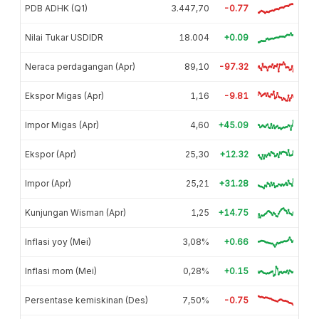
PDB ADHK (Q1)
3.447,70
-0.77
Nilai Tukar USDIDR
18.004
+0.09
Neraca perdagangan (Apr)
89,10
-97.32
Ekspor Migas (Apr)
1,16
-9.81
Impor Migas (Apr)
4,60
+45.09
Ekspor (Apr)
25,30
+12.32
Impor (Apr)
25,21
+31.28
Kunjungan Wisman (Apr)
1,25
+14.75
Inflasi yoy (Mei)
3,08%
+0.66
Inflasi mom (Mei)
0,28%
+0.15
Persentase kemiskinan (Des)
7,50%
-0.75