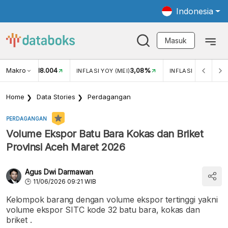
Indonesia
Masuk
Makro
18.004
3,08%
UKAR USD/IDR
INFLASI YOY (MEI)
INFLASI MOM (MEI)
Home
Data Stories
Perdagangan
PERDAGANGAN
Volume Ekspor Batu Bara Kokas dan Briket
Provinsi Aceh Maret 2026
Agus Dwi Darmawan
11/06/2026 09:21 WIB
Kelompok barang dengan volume ekspor tertinggi yakni
volume ekspor SITC kode 32 batu bara, kokas dan
briket .