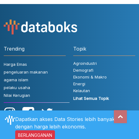
Trending
Topik
Agroindustri
Harga Emas
Demografi
pengeluaran makanan
Ekonomi & Makro
agama islam
Energi
pelaku usaha
Kelautan
Nilai Kerugian
Lihat Semua Topik
Dapatkan akses Data Stories lebih banyak
dengan harga lebih ekonomis.
BERLANGGANAN
Aturan Pengguna
FAQ
Hubungi Kami
Kebijakan Privasi
Disclaimer