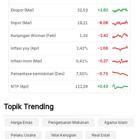
Ekspor (Mar)
22,53
+1.62
Impor (Mar)
19,21
-8.08
Kunjungan Wisman (Feb)
1,16
-2.42
Inflasi yoy (Apr)
2,42%
-1.06
Inflasi mom (Mar)
0,41%
-0.27
Persentase kemiskinan (Des)
7,50%
-0.75
NTP (Apr)
112,29
+0.43
Topik Trending
Harga Emas
Pengeluaran Makanan
Agama Islam
Pelaku Usaha
Nilai Kerugian
Real Estat