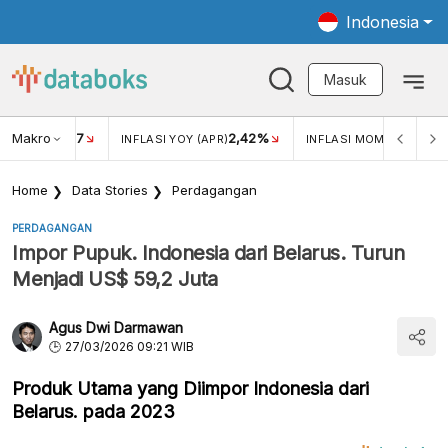
Indonesia
Masuk
Makro
17
2,42%
0,4
KAR USD/IDR
INFLASI YOY (APR)
INFLASI MOM (MAR)
Home
Data Stories
Perdagangan
PERDAGANGAN
Impor Pupuk. Indonesia dari Belarus. Turun
Menjadi US$ 59,2 Juta
Agus Dwi Darmawan
27/03/2026 09:21 WIB
Produk Utama yang Diimpor Indonesia dari
Belarus. pada 2023