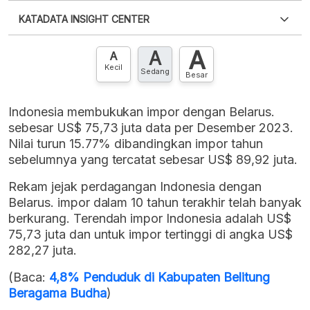
Silakan
login
untuk mengakses informasi ini
.
Belum
KATADATA INSIGHT CENTER
punya akun?
Silakan
Daftar sekarang
,
GRATIS!
XLS
EMBED
A
A
Hubungi sekarang »
A
Kecil
Sedang
Besar
Indonesia membukukan impor dengan Belarus.
sebesar US$ 75,73 juta data per Desember 2023.
Nilai turun 15.77% dibandingkan impor tahun
sebelumnya yang tercatat sebesar US$ 89,92 juta.
Rekam jejak perdagangan Indonesia dengan
Belarus. impor dalam 10 tahun terakhir telah banyak
berkurang. Terendah impor Indonesia adalah US$
75,73 juta dan untuk impor tertinggi di angka US$
282,27 juta.
(Baca:
4,8% Penduduk di Kabupaten Belitung
Beragama Budha
)