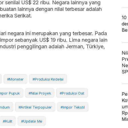
r senilai US$ 22 ribu. Negara lainnya yang
 buatan lainnya dengan nilai terbesar adalah
erika Serikat.
10
de
Ber
dari negara ini merupakan yang terbesar. Pada
impor sebanyak US$ 19 ribu. Lima negara lain
dustri penggilingan adalah Jerman, Türkiye,
Nil
Pr
Ne
SP
#moneter
#produksi Kedelai
mpor Pupuk
#nilai Proyek
#produksi Oat
Pe
Ko
un
andum
#artikel Terpopuler
#impor Tekstil
Rp
Mi
#Kulit
#Update Me