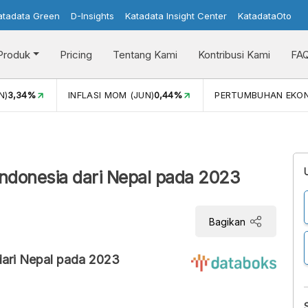
atadata Green
D-Insights
Katadata Insight Center
KatadataOto
Produk
Pricing
Tentang Kami
Kontribusi Kami
FA
N)
3,34%
INFLASI MOM (JUN)
0,44%
PERTUMBUHAN EKO
ndonesia dari Nepal pada 2023
Bagikan
dari Nepal pada 2023