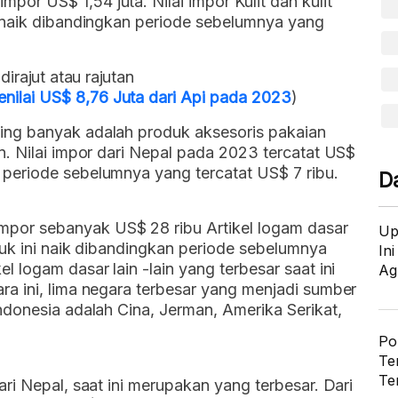
por US$ 1,54 juta. Nilai impor Kulit dan kulit
ni naik dibandingkan periode sebelumnya yang
irajut atau rajutan
nilai US$ 8,76 Juta dari Api pada 2023
)
ling banyak adalah produk aksesoris pakaian
tan. Nilai impor dari Nepal pada 2023 tercatat US$
n periode sebelumnya yang tercatat US$ 7 ribu.
D
mpor sebanyak US$ 28 ribu Artikel logam dasar
Up
roduk ini naik dibandingkan periode sebelumnya
In
el logam dasar lain -lain yang terbesar saat ini
Ag
ara ini, lima negara terbesar yang menjadi sumber
 Indonesia adalah Cina, Jerman, Amerika Serikat,
Po
Te
Te
dari Nepal, saat ini merupakan yang terbesar. Dari