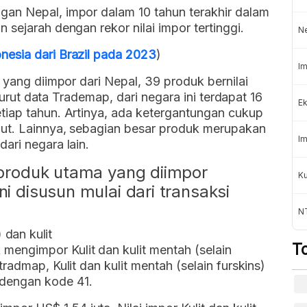
an Nepal, impor dalam 10 tahun terakhir dalam
sejarah dengan rekor nilai impor tertinggi.
N
esia dari Brazil pada 2023
)
Im
 yang diimpor dari Nepal, 39 produk bernilai
enurut data Trademap, dari negara ini terdapat 16
Ek
tiap tahun. Artinya, ada ketergantungan cukup
but. Lainnya, sebagian besar produk merupakan
Im
ari negara lain.
a produk utama yang diimpor
K
ni disusun mulai dari transaksi
NT
) dan kulit
T
 mengimpor Kulit dan kulit mentah (selain
 tradmap, Kulit dan kulit mentah (selain furskins)
 dengan kode 41.