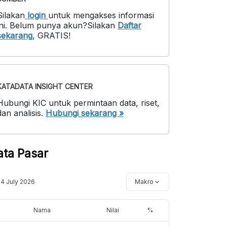
Silakan
login
untuk mengakses informasi
ni
.
Belum punya akun?
Silakan
Daftar
sekarang
,
GRATIS!
KATADATA INSIGHT CENTER
Hubungi KIC untuk permintaan data, riset,
dan analisis.
Hubungi sekarang »
ata Pasar
14 July 2026
Makro
Nama
Nilai
%