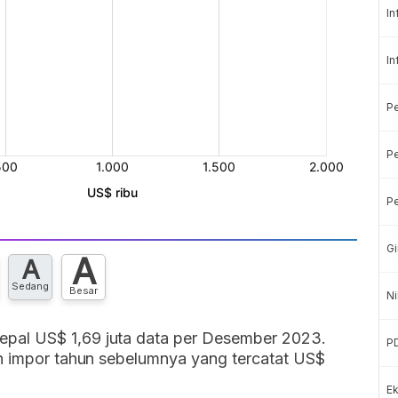
In
In
P
Pe
Pe
Gi
A
A
Sedang
Besar
Ni
pal US$ 1,69 juta data per Desember 2023.
P
an impor tahun sebelumnya yang tercatat US$
Ek