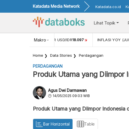
Katadata Media Network
Katadata.co.id
K
Lihat Topik
 (MEI)
1,38
NILAI TUKAR USD/IDR
Makro
18.097
INFLASI YOY (JU
Home
Data Stories
Perdagangan
PERDAGANGAN
Produk Utama yang Diimpor I
Agus Dwi Darmawan
14/05/2025 09:03 WIB
Produk Utama yang Diimpor Indonesia 
Bar Horizontal
Table