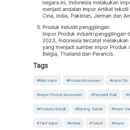
negara ini, Indonesia melakukan impo
menjadi andalan impor Artikel tekstil
Cina, India, Pakistan, Jerman dan Am
Produk industri penggilingan
Impor Produk industri penggilingan 
2023, Indonesia tercatat melakukan 
yang menjadi sumber impor Produk in
Belgia, Thailand dan Perancis.
Tags
#Nilai Impor
#produk Konsumen
#impor Dki
#impor Produk Konsumen
#penyakit Kulit
#I
#produksi Kobalt
#barang Tekstil
#impor G
#tarif Impor
#artikel
#Tekstil
#Impor