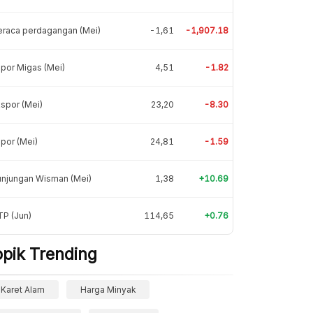
eraca perdagangan (Mei)
-1,61
-1,907.18
por Migas (Mei)
4,51
-1.82
spor (Mei)
23,20
-8.30
por (Mei)
24,81
-1.59
unjungan Wisman (Mei)
1,38
+10.69
P (Jun)
114,65
+0.76
opik Trending
Karet Alam
Harga Minyak