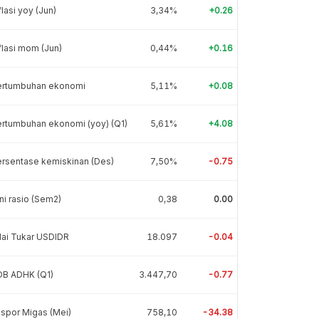
flasi yoy (Jun)
3,34%
+0.26
flasi mom (Jun)
0,44%
+0.16
ertumbuhan ekonomi
5,11%
+0.08
rtumbuhan ekonomi (yoy) (Q1)
5,61%
+4.08
rsentase kemiskinan (Des)
7,50%
-0.75
ni rasio (Sem2)
0,38
0.00
lai Tukar USDIDR
18.097
-0.04
DB ADHK (Q1)
3.447,70
-0.77
spor Migas (Mei)
758,10
-34.38