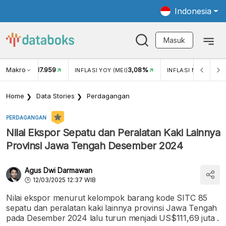
Indonesia
Masuk
Makro
17.959
3,08%
UKAR USD/IDR
INFLASI YOY (MEI)
INFLASI MOM (MEI)
Home
Data Stories
Perdagangan
PERDAGANGAN
Nilai Ekspor Sepatu dan Peralatan Kaki Lainnya
Provinsi Jawa Tengah Desember 2024
Agus Dwi Darmawan
12/03/2025 12:37 WIB
Nilai ekspor menurut kelompok barang kode SITC 85
sepatu dan peralatan kaki lainnya provinsi Jawa Tengah
pada Desember 2024 lalu turun menjadi US$111,69 juta .