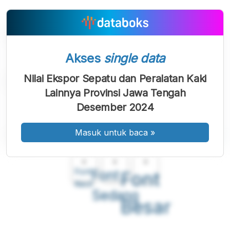
Akses
single data
Nilai Ekspor Sepatu dan Peralatan Kaki
Lainnya Provinsi Jawa Tengah
Desember 2024
Masuk untuk baca
»
A
A
A
Font
Font
Font
Kecil
Sedang
Besar