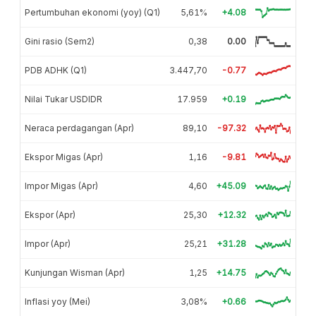
Pertumbuhan ekonomi (yoy) (Q1)
5,61%
+4.08
Gini rasio (Sem2)
0,38
0.00
PDB ADHK (Q1)
3.447,70
-0.77
Nilai Tukar USDIDR
17.959
+0.19
Neraca perdagangan (Apr)
89,10
-97.32
Ekspor Migas (Apr)
1,16
-9.81
Impor Migas (Apr)
4,60
+45.09
Ekspor (Apr)
25,30
+12.32
Impor (Apr)
25,21
+31.28
Kunjungan Wisman (Apr)
1,25
+14.75
Inflasi yoy (Mei)
3,08%
+0.66