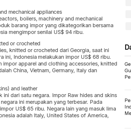
 and mechanical appliances
actors, boilers, machinery and mechanical
duk barang impor yang dikategorikan bersama
esia mengimpor senilai US$ 94 ribu.
tted or crocheted
D
s, knitted or crocheted dari Georgia, saat ini
a ini, Indonesia melakukan impor US$ 68 ribu.
 impor apparel and clothing accessories, knitted
Ge
dalah China, Vietnam, Germany, Italy dan
Gu
Pe
ins) and leather
 ini dari satu negara. Impor Raw hides and skins
Pe
ri negara ini merupakan yang terbesar. Pada
In
impor US$ 65 ribu. Negara lain yang masuk lima
Me
onesia adalah Italy, United States of America,