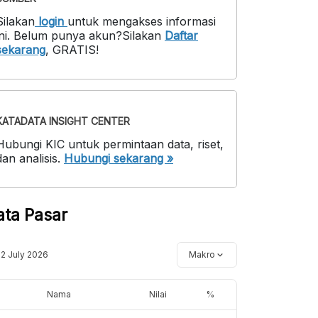
Silakan
login
untuk mengakses informasi
ni
.
Belum punya akun?
Silakan
Daftar
sekarang
,
GRATIS!
KATADATA INSIGHT CENTER
Hubungi KIC untuk permintaan data, riset,
dan analisis.
Hubungi sekarang »
ata Pasar
12 July 2026
Makro
Nama
Nilai
%