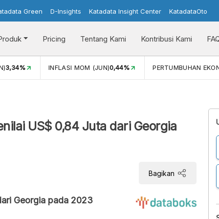
atadata Green
D-Insights
Katadata Insight Center
KatadataOto
Produk
Pricing
Tentang Kami
Kontribusi Kami
FA
N)
3,34%
INFLASI MOM (JUN)
0,44%
PERTUMBUHAN EKO
nilai US$ 0,84 Juta dari Georgia
Bagikan
dari Georgia pada 2023