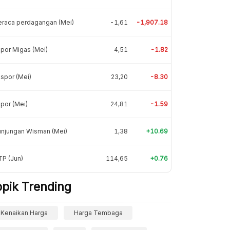
eraca perdagangan (Mei)
-1,61
-1,907.18
por Migas (Mei)
4,51
-1.82
spor (Mei)
23,20
-8.30
por (Mei)
24,81
-1.59
unjungan Wisman (Mei)
1,38
+10.69
P (Jun)
114,65
+0.76
opik Trending
Kenaikan Harga
Harga Tembaga