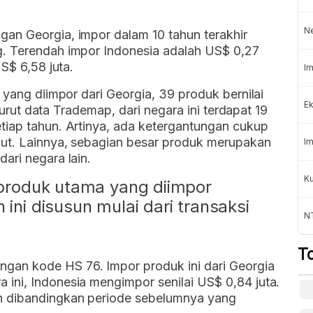
N
an Georgia, impor dalam 10 tahun terakhir
g. Terendah impor Indonesia adalah US$ 0,27
S$ 6,58 juta.
Im
 yang diimpor dari Georgia, 39 produk bernilai
Ek
enurut data Trademap, dari negara ini terdapat 19
tiap tahun. Artinya, ada ketergantungan cukup
but. Lainnya, sebagian besar produk merupakan
Im
ari negara lain.
K
a produk utama yang diimpor
 ini disusun mulai dari transaksi
NT
T
ngan kode HS 76. Impor produk ini dari Georgia
a ini, Indonesia mengimpor senilai US$ 0,84 juta.
dah dibandingkan periode sebelumnya yang