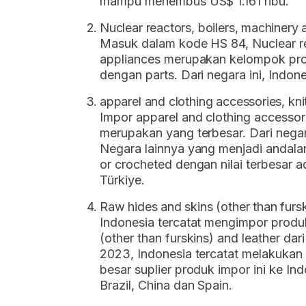
mampu menembus US$ 1.161 ribu.
Nuclear reactors, boilers, machinery
Masuk dalam kode HS 84, Nuclear re
appliances merupakan kelompok pro
dengan parts. Dari negara ini, Indon
apparel and clothing accessories, kni
Impor apparel and clothing accessorie
merupakan yang terbesar. Dari negar
Negara lainnya yang menjadi andalan
or crocheted dengan nilai terbesar a
Türkiye.
Raw hides and skins (other than fursk
Indonesia tercatat mengimpor produk
(other than furskins) and leather da
2023, Indonesia tercatat melakukan 
besar suplier produk impor ini ke Ind
Brazil, China dan Spain.