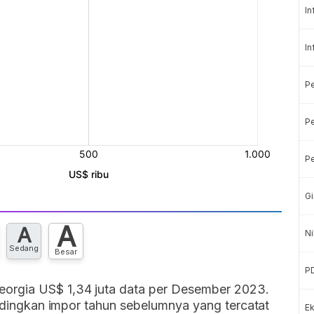
In
In
P
Pe
Pe
Gi
A
A
Ni
Sedang
Besar
P
orgia US$ 1,34 juta data per Desember 2023.
bandingkan impor tahun sebelumnya yang tercatat
Ek