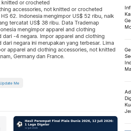
 knitted or crocheted
In
thing accessories, not knitted or crocheted
Ka
HS 62. Indonesia mengimpor US$ 52 ribu, naik
Ge
ang tercatat US$ 38 ribu. Data Trademap
Mo
donesia mengimpor apparel and clothing
d dari -4 negara. Impor apparel and clothing
d dari negara ini merupakan yang terbesar. Lima
or apparel and clothing accessories, not knitted
Ge
Se
ietnam, Germany dan France.
In
Ma
Update Me
Ad
Di
Kua
Je