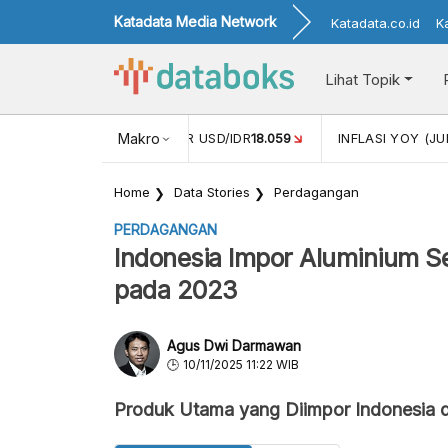
Katadata Media Network
Katadata.co.id
K
Lihat Topik
 (MEI)
1,38
NILAI TUKAR USD/IDR
Makro
18.059
INFLASI YOY (JU
Home
Data Stories
Perdagangan
PERDAGANGAN
Indonesia Impor Aluminium Se
pada 2023
Agus Dwi Darmawan
10/11/2025 11:22 WIB
Produk Utama yang Diimpor Indonesia 