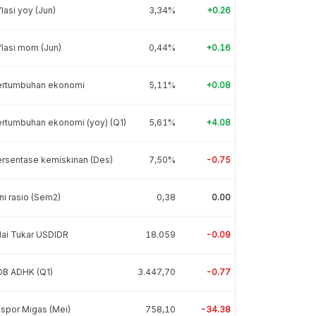
flasi yoy (Jun)
3,34%
+0.26
flasi mom (Jun)
0,44%
+0.16
ertumbuhan ekonomi
5,11%
+0.08
rtumbuhan ekonomi (yoy) (Q1)
5,61%
+4.08
rsentase kemiskinan (Des)
7,50%
-0.75
ni rasio (Sem2)
0,38
0.00
lai Tukar USDIDR
18.059
-0.09
DB ADHK (Q1)
3.447,70
-0.77
spor Migas (Mei)
758,10
-34.38