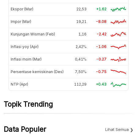
Ekspor (Mar)
22,53
+1.62
Impor (Mar)
19,21
-8.08
Kunjungan Wisman (Feb)
1,16
-2.42
Inflasi yoy (Apr)
2,42%
-1.06
Inflasi mom (Mar)
0,41%
-0.27
Persentase kemiskinan (Des)
7,50%
-0.75
NTP (Apr)
112,29
+0.43
Topik Trending
Data Populer
Lihat Semua