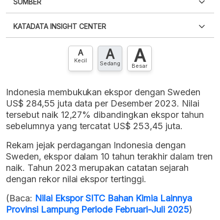
SUMBER
PDF
PNG
Silakan
login
untuk mengakses informasi ini
.
Belum
KATADATA INSIGHT CENTER
punya akun?
Silakan
Daftar sekarang
,
GRATIS!
XLS
EMBED
A
A
Hubungi sekarang »
A
Kecil
Sedang
Besar
Indonesia membukukan ekspor dengan Sweden
US$ 284,55 juta data per Desember 2023. Nilai
tersebut naik 12,27% dibandingkan ekspor tahun
sebelumnya yang tercatat US$ 253,45 juta.
Rekam jejak perdagangan Indonesia dengan
Sweden, ekspor dalam 10 tahun terakhir dalam tren
naik. Tahun 2023 merupakan catatan sejarah
dengan rekor nilai ekspor tertinggi.
(Baca:
Nilai Ekspor SITC Bahan Kimia Lainnya
Provinsi Lampung Periode Februari-Juli 2025
)