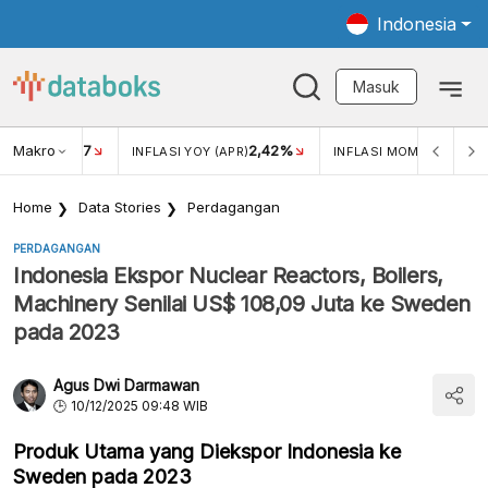
Indonesia
Masuk
Makro
17
2,42%
0,4
KAR USD/IDR
INFLASI YOY (APR)
INFLASI MOM (MAR)
Home
Data Stories
Perdagangan
PERDAGANGAN
Indonesia Ekspor Nuclear Reactors, Boilers,
Machinery Senilai US$ 108,09 Juta ke Sweden
pada 2023
Agus Dwi Darmawan
10/12/2025 09:48 WIB
Produk Utama yang Diekspor Indonesia ke
Sweden pada 2023