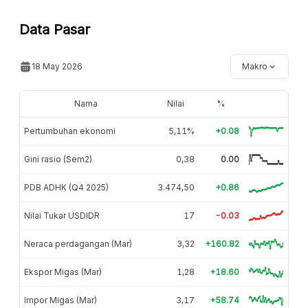
Data Pasar
18 May 2026
Makro
Nama
Nilai
%
Pertumbuhan ekonomi
5,11%
+0.08
Gini rasio (Sem2)
0,38
0.00
PDB ADHK (Q4 2025)
3.474,50
+0.86
Nilai Tukar USDIDR
17
-0.03
Neraca perdagangan (Mar)
3,32
+160.82
Ekspor Migas (Mar)
1,28
+18.60
Impor Migas (Mar)
3,17
+58.74