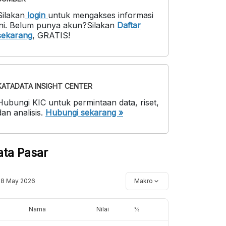
Silakan
login
untuk mengakses informasi
ni
.
Belum punya akun?
Silakan
Daftar
sekarang
,
GRATIS!
KATADATA INSIGHT CENTER
Hubungi KIC untuk permintaan data, riset,
dan analisis.
Hubungi sekarang »
ata Pasar
18 May 2026
Makro
Nama
Nilai
%