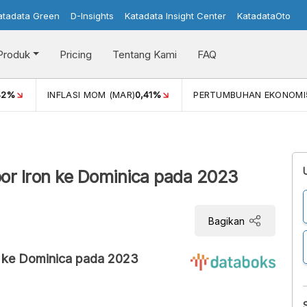
atadata Green
D-Insights
Katadata Insight Center
KatadataOto
Produk
Pricing
Tentang Kami
FAQ
42%
INFLASI MOM (MAR)
0,41%
PERTUMBUHAN EKONOMI
por Iron ke Dominica pada 2023
Bagikan
 ke Dominica pada 2023