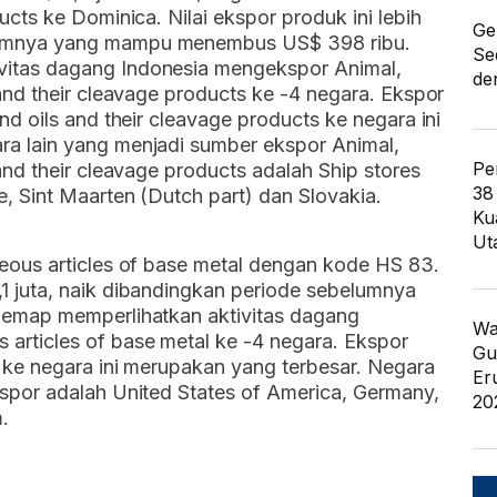
ucts ke Dominica. Nilai ekspor produk ini lebih
Ge
lumnya yang mampu menembus US$ 398 ribu.
Se
vitas dagang Indonesia mengekspor Animal,
de
 and their cleavage products ke -4 negara. Ekspor
nd oils and their cleavage products ke negara ini
ra lain yang menjadi sumber ekspor Animal,
Pe
 and their cleavage products adalah Ship stores
38
, Sint Maarten (Dutch part) dan Slovakia.
Ku
Ut
neous articles of base metal dengan kode HS 83.
1 juta, naik dibandingkan periode sebelumnya
ademap memperlihatkan aktivitas dagang
Wa
articles of base metal ke -4 negara. Ekspor
Gu
l ke negara ini merupakan yang terbesar. Negara
Er
kspor adalah United States of America, Germany,
20
.