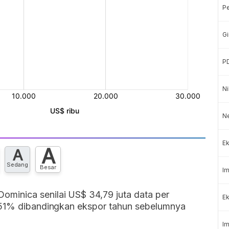
P
Gi
P
Ni
N
Ek
A
A
Sedang
Besar
Im
minica senilai US$ 34,79 juta data per
Ek
7.51% dibandingkan ekspor tahun sebelumnya
Im