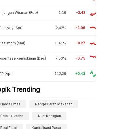
unjungan Wisman (Feb)
1,16
-2.42
flasi yoy (Apr)
2,42%
-1.06
flasi mom (Mar)
0,41%
-0.27
rsentase kemiskinan (Des)
7,50%
-0.75
P (Apr)
112,29
+0.43
opik Trending
Harga Emas
Pengeluaran Makanan
Pelaku Usaha
Nilai Kerugian
Real Estat
Kapitalisasi Pasar