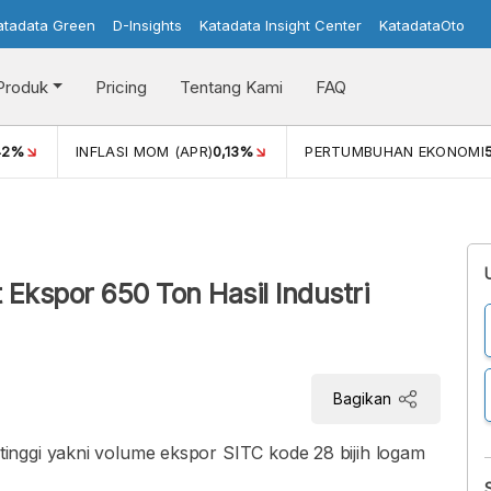
atadata Green
D-Insights
Katadata Insight Center
KatadataOto
Produk
Pricing
Tentang Kami
FAQ
42%
INFLASI MOM (APR)
0,13%
PERTUMBUHAN EKONOMI
 Ekspor 650 Ton Hasil Industri
Bagikan
nggi yakni volume ekspor SITC kode 28 bijih logam