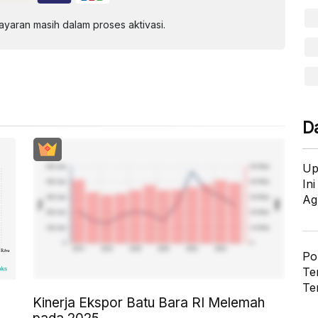
aran masih dalam proses aktivasi.
D
Up
In
Ag
Po
Te
Te
Kinerja Ekspor Batu Bara RI Melemah