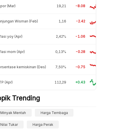
por (Mar)
19,21
-8.08
unjungan Wisman (Feb)
1,16
-2.42
flasi yoy (Apr)
2,42%
-1.06
flasi mom (Apr)
0,13%
-0.28
rsentase kemiskinan (Des)
7,50%
-0.75
P (Apr)
112,29
+0.43
opik Trending
Minyak Mentah
Harga Tembaga
Nilai Tukar
Harga Perak