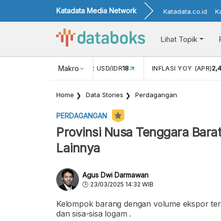
Katadata Media Network
Katadata.co.id
K
Lihat Topik
 (FEB)
1,16
NILAI TUKAR USD/IDR
Makro
18
INFLASI YOY (APR)
2,
Home
Data Stories
Perdagangan
PERDAGANGAN
Provinsi Nusa Tenggara Barat
Lainnya
Agus Dwi Darmawan
23/03/2025 14:32 WIB
Kelompok barang dengan volume ekspor terti
dan sisa-sisa logam .