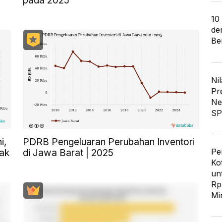
pada 2025
10
de
Ber
Nil
Pr
Ne
SP
i,
PDRB Pengeluaran Perubahan Inventori
Pe
cak
di Jawa Barat | 2025
Ko
un
Rp
Mi