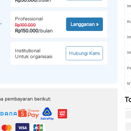
Im
Professional
,
K
Langganan
»
Rp100.000
Rp150.000
/bulan
In
Institutional
Hubungi Kami
In
Untuk organisasi
Pe
NT
T
a pembayaran berikut: