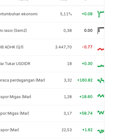
ertumbuhan ekonomi
5,11%
+0.08
ni rasio (Sem2)
0,38
0.00
DB ADHK (Q1)
3.447,70
-0.77
lai Tukar USDIDR
18
+0.30
eraca perdagangan (Mar)
3,32
+160.82
spor Migas (Mar)
1,28
+18.60
por Migas (Mar)
3,17
+58.74
spor (Mar)
22,53
+1.62