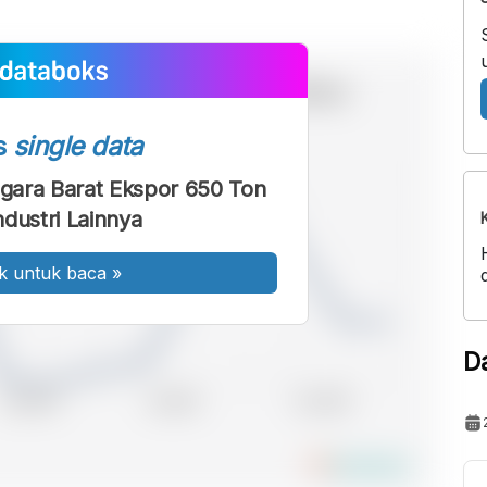
s
single data
gara Barat Ekspor 650 Ton
ndustri Lainnya
k untuk baca
»
D