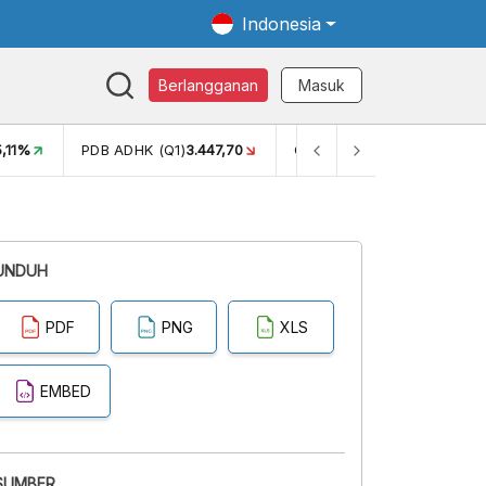
Indonesia
Berlangganan
Masuk
5,11%
PDB ADHK (Q1)
3.447,70
GINI RASIO (SEM2)
0,38
UNDUH
PDF
PNG
XLS
EMBED
SUMBER