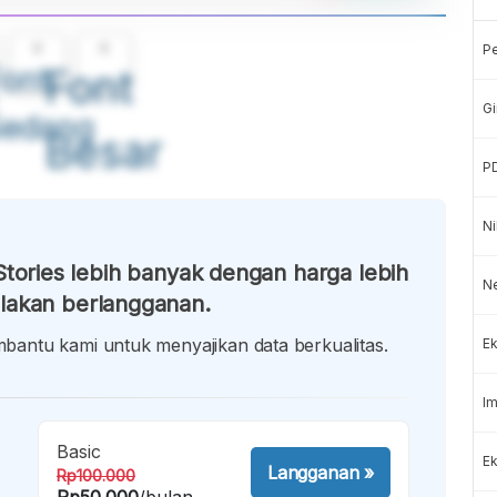
A
A
P
ont
Font
Gi
Sedang
Besar
P
Ni
tories lebih banyak dengan harga lebih
N
lakan berlangganan.
antu kami untuk menyajikan data berkualitas.
Ek
Im
Basic
Ek
Langganan
»
Rp100.000
Rp50.000
/bulan