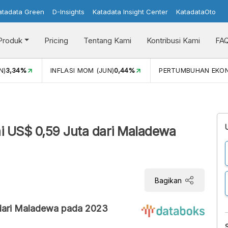
atadata Green
D-Insights
Katadata Insight Center
KatadataOto
Produk
Pricing
Tentang Kami
Kontribusi Kami
FA
N)
3,34%
INFLASI MOM (JUN)
0,44%
PERTUMBUHAN EKO
ai US$ 0,59 Juta dari Maladewa
Bagikan
dari Maladewa pada 2023