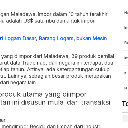
N
gan Maladewa, impor dalam 10 tahun terakhir
ia adalah US$ satu ribu dan untuk impor
Im
stri Logam Dasar, Barang Logam, bukan Mesin
Ek
) yang diimpor dari Maladewa, 39 produk bernilai
Im
enurut data Trademap, dari negara ini terdapat dua
tiap tahun. Artinya, ada ketergantungan cukup
K
but. Lainnya, sebagian besar produk merupakan
ari negara lain.
NT
a produk utama yang diimpor
an ini disusun mulai dari transaksi
T
nan
 mengimpor Residu dan limbah dari industri