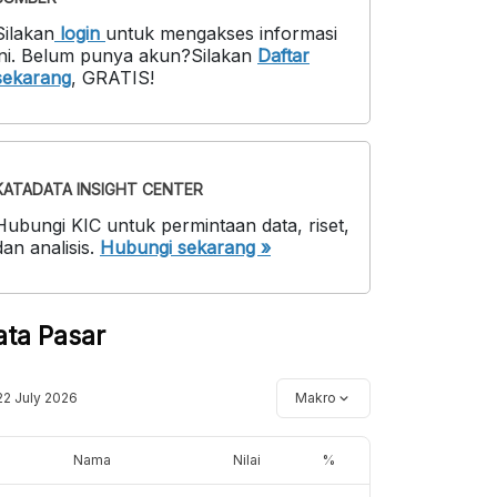
Silakan
login
untuk mengakses informasi
ni
.
Belum punya akun?
Silakan
Daftar
sekarang
,
GRATIS!
KATADATA INSIGHT CENTER
Hubungi KIC untuk permintaan data, riset,
dan analisis.
Hubungi sekarang »
ata Pasar
22 July 2026
Makro
Nama
Nilai
%