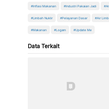
#inflasi Makanan
#industri Pakaian Jadi
#ar
#limbah Nuklir
#pelayanan Dasar
#Air Lim
#Makanan
#Logam
#Update Me
Data Terkait