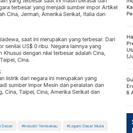
lain yang terbesar saat ini masih berasal dari
In
egara terbesar yang menjadi sumber impor Artikel
Ka
Pe
ah Cina, Jerman, Amerika Serikat, Italia dan
Ha
adewa, saat ini merupakan yang terbesar. Dari
Pr
r senilai US$ 0 ribu. Negara lainnya yang
Ut
 Khusus dengan nilai terbesar adalah Cina,
(J
Taipei, Cina.
k
 listrik dari negara ini merupakan yang
Gu
jadi sumber impor Mesin dan peralatan dan
Er
g, Cina, Taipei, Cina, Amerika Serikat dan
8 
 Dasar
#industri Tembakau
#logam Dasar Mulia