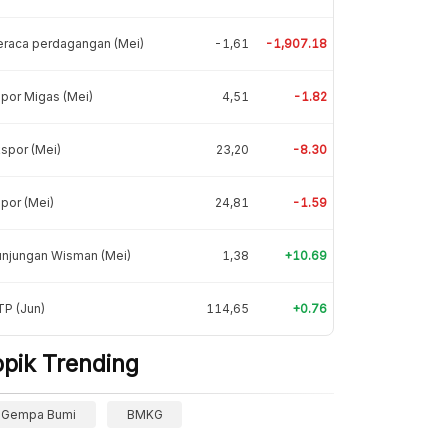
eraca perdagangan (Mei)
-1,61
-1,907.18
por Migas (Mei)
4,51
-1.82
spor (Mei)
23,20
-8.30
por (Mei)
24,81
-1.59
unjungan Wisman (Mei)
1,38
+10.69
P (Jun)
114,65
+0.76
opik Trending
Gempa Bumi
BMKG