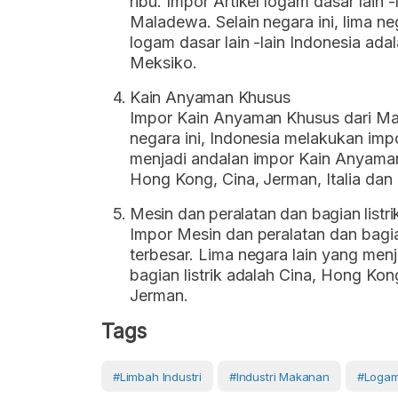
ribu. Impor Artikel logam dasar lain -
Maladewa. Selain negara ini, lima n
logam dasar lain -lain Indonesia adal
Meksiko.
Kain Anyaman Khusus
Impor Kain Anyaman Khusus dari Mal
negara ini, Indonesia melakukan impo
menjadi andalan impor Kain Anyaman
Hong Kong, Cina, Jerman, Italia dan 
Mesin dan peralatan dan bagian listri
Impor Mesin dan peralatan dan bagian
terbesar. Lima negara lain yang men
bagian listrik adalah Cina, Hong Kon
Jerman.
Tags
#limbah Industri
#Industri Makanan
#Logam