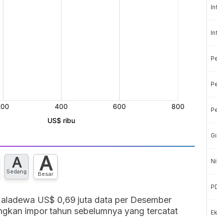
In
In
P
Pe
Pe
Gi
A
A
Ni
Sedang
Besar
P
aladewa US$ 0,69 juta data per Desember
ingkan impor tahun sebelumnya yang tercatat
Ek