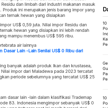
 Residu dan limbah dari industri makanan masuk
D
 Produk ini merupakan jenis barang impor yang
an ternak hewan yang disiapkan
10
mpor US$ 0,59 juta. Nilai impor Residu dan
Po
 ternak hewan yang disiapkan ini lebih rendah
In
yang mampu menembus US$ 595 ribu.
Ka
Pe
tebrata air lainnya
 Dasar Lain -Lain Senilai US$ 0 Ribu dari
Ge
ling banyak adalah produk Ikan dan krustasea,
Gu
. Nilai impor dari Maladewa pada 2023 tercatat
Pa
ingkan periode sebelumnya yang tercatat US$ 25
Pe
gam dasar lain -lain dalam klasifikasi Trademap
10
kode 83. Indonesia mengimpor sebanyak US$ 0
Po