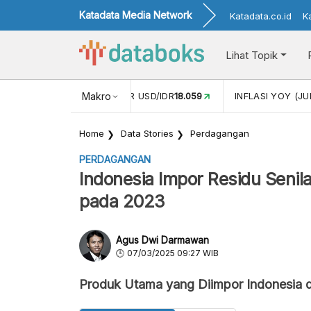
Katadata Media Network
Katadata.co.id
K
Lihat Topik
 (MEI)
1,38
NILAI TUKAR USD/IDR
Makro
18.059
INFLASI YOY (JU
Home
Data Stories
Perdagangan
PERDAGANGAN
Indonesia Impor Residu Senil
pada 2023
Agus Dwi Darmawan
07/03/2025 09:27 WIB
Produk Utama yang Diimpor Indonesia 