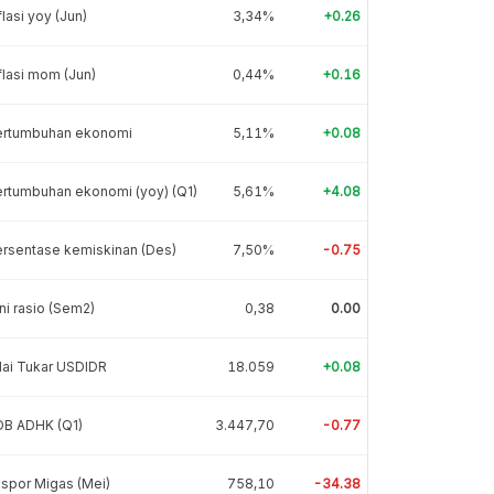
flasi yoy (Jun)
3,34%
+0.26
flasi mom (Jun)
0,44%
+0.16
ertumbuhan ekonomi
5,11%
+0.08
rtumbuhan ekonomi (yoy) (Q1)
5,61%
+4.08
rsentase kemiskinan (Des)
7,50%
-0.75
ni rasio (Sem2)
0,38
0.00
lai Tukar USDIDR
18.059
+0.08
DB ADHK (Q1)
3.447,70
-0.77
spor Migas (Mei)
758,10
-34.38