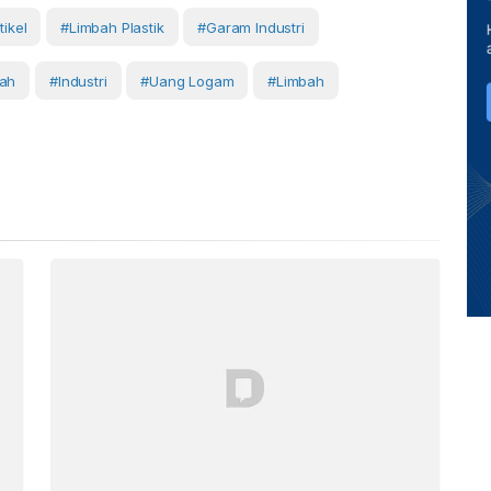
tikel
#limbah Plastik
#garam Industri
bah
#Industri
#uang Logam
#Limbah