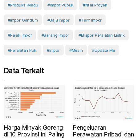
#produksi Madu
#Impor Pupuk
#nilai Proyek
#impor Gandum
#baju Impor
#tarif Impor
#pajak Impor
#barang Impor
#ekspor Peralatan Listrik
#peralatan Polri
#Impor
#Mesin
#Update Me
Data Terkait
Harga Minyak Goreng
Pengeluaran
di 10 Provinsi Ini Paling
Perawatan Pribadi dan