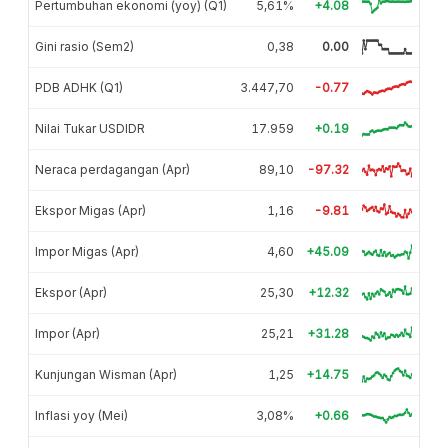
Pertumbuhan ekonomi (yoy) (Q1)
5,61%
+4.08
Gini rasio (Sem2)
0,38
0.00
PDB ADHK (Q1)
3.447,70
-0.77
Nilai Tukar USDIDR
17.959
+0.19
Neraca perdagangan (Apr)
89,10
-97.32
Ekspor Migas (Apr)
1,16
-9.81
Impor Migas (Apr)
4,60
+45.09
Ekspor (Apr)
25,30
+12.32
Impor (Apr)
25,21
+31.28
Kunjungan Wisman (Apr)
1,25
+14.75
Inflasi yoy (Mei)
3,08%
+0.66