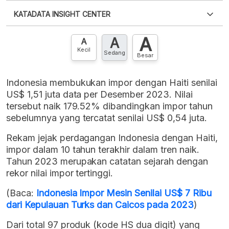
Silakan
login
untuk mengakses informasi ini
.
Belum
KATADATA INSIGHT CENTER
punya akun?
Silakan
Daftar sekarang
,
GRATIS!
XLS
EMBED
A
A
Hubungi sekarang »
A
Kecil
Sedang
Besar
Indonesia membukukan impor dengan Haiti senilai
US$ 1,51 juta data per Desember 2023. Nilai
tersebut naik 179.52% dibandingkan impor tahun
sebelumnya yang tercatat senilai US$ 0,54 juta.
Rekam jejak perdagangan Indonesia dengan Haiti,
impor dalam 10 tahun terakhir dalam tren naik.
Tahun 2023 merupakan catatan sejarah dengan
rekor nilai impor tertinggi.
(Baca:
Indonesia Impor Mesin Senilai US$ 7 Ribu
dari Kepulauan Turks dan Caicos pada 2023
)
Dari total 97 produk (kode HS dua digit) yang