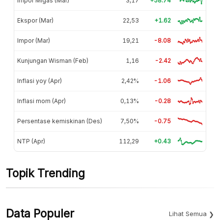
Impor Migas (Mar)
3,17
+58.74
Ekspor (Mar)
22,53
+1.62
Impor (Mar)
19,21
-8.08
Kunjungan Wisman (Feb)
1,16
-2.42
Inflasi yoy (Apr)
2,42%
-1.06
Inflasi mom (Apr)
0,13%
-0.28
Persentase kemiskinan (Des)
7,50%
-0.75
NTP (Apr)
112,29
+0.43
Topik Trending
Data Populer
Lihat Semua