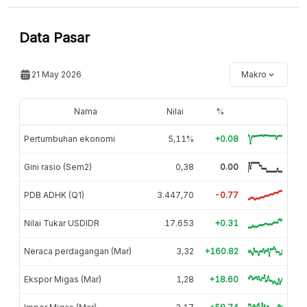
Data Pasar
21 May 2026
Makro
Nama
Nilai
%
Pertumbuhan ekonomi
5,11%
+0.08
Gini rasio (Sem2)
0,38
0.00
PDB ADHK (Q1)
3.447,70
-0.77
Nilai Tukar USDIDR
17.653
+0.31
Neraca perdagangan (Mar)
3,32
+160.82
Ekspor Migas (Mar)
1,28
+18.60