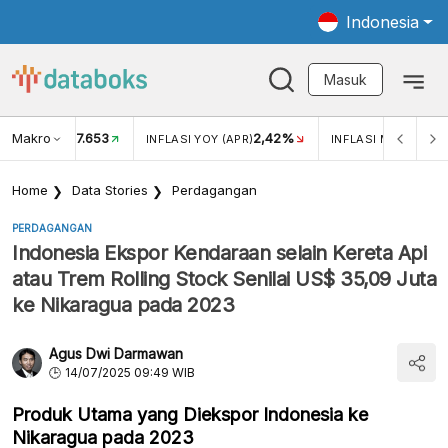
Indonesia
Masuk
Makro
17.653
2,42%
KAR USD/IDR
INFLASI YOY (APR)
INFLASI MOM (APR)
Home
Data Stories
Perdagangan
PERDAGANGAN
Indonesia Ekspor Kendaraan selain Kereta Api
atau Trem Rolling Stock Senilai US$ 35,09 Juta
ke Nikaragua pada 2023
Agus Dwi Darmawan
14/07/2025 09:49 WIB
Produk Utama yang Diekspor Indonesia ke
Nikaragua pada 2023