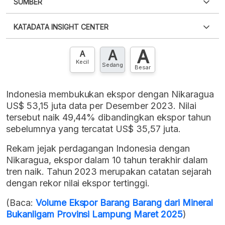
SUMBER
PDF
PNG
Silakan
login
untuk mengakses informasi ini
.
Belum
KATADATA INSIGHT CENTER
punya akun?
Silakan
Daftar sekarang
,
GRATIS!
XLS
EMBED
A
A
Hubungi sekarang »
A
Kecil
Sedang
Besar
Indonesia membukukan ekspor dengan Nikaragua
US$ 53,15 juta data per Desember 2023. Nilai
tersebut naik 49,44% dibandingkan ekspor tahun
sebelumnya yang tercatat US$ 35,57 juta.
Rekam jejak perdagangan Indonesia dengan
Nikaragua, ekspor dalam 10 tahun terakhir dalam
tren naik. Tahun 2023 merupakan catatan sejarah
dengan rekor nilai ekspor tertinggi.
(Baca:
Volume Ekspor Barang Barang dari Mineral
Bukanligam Provinsi Lampung Maret 2025
)