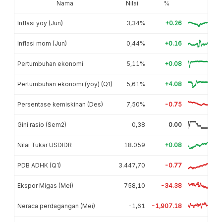
Nama
Nilai
%
Inflasi yoy (Jun)
3,34%
+0.26
Inflasi mom (Jun)
0,44%
+0.16
Pertumbuhan ekonomi
5,11%
+0.08
Pertumbuhan ekonomi (yoy) (Q1)
5,61%
+4.08
Persentase kemiskinan (Des)
7,50%
-0.75
Gini rasio (Sem2)
0,38
0.00
Nilai Tukar USDIDR
18.059
+0.08
PDB ADHK (Q1)
3.447,70
-0.77
Ekspor Migas (Mei)
758,10
-34.38
Neraca perdagangan (Mei)
-1,61
-1,907.18