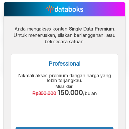
Anda mengakses konten
Single Data Premium.
Untuk meneruskan, silakan berlangganan, atau
beli secara satuan.
Professional
Nikmati akses premium dengan harga yang
lebih terjangkau.
A
A
A
Mulai dari
Font
Font
Font
150.000
Rp300.000
/bulan
Kecil
Sedang
Besar