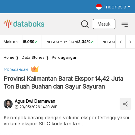
Indonesia
Masuk
Makro
18.059
3,34%
UKAR USD/IDR
INFLASI YOY (JUN)
INFLASI MOM (JUN
Home
Data Stories
Perdagangan
PERDAGANGAN
Provinsi Kalimantan Barat Ekspor 14,42 Juta
Ton Buah Buahan dan Sayur Sayuran
Agus Dwi Darmawan
29/05/2026 14:10 WIB
Kelompok barang dengan volume ekspor tertinggi yakni
volume ekspor SITC kode lain lain .