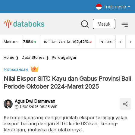
Indonesia
Masuk
Makro
17.654
2,42%
KAR USD/IDR
INFLASI YOY (APR)
INFLASI MOM (APR)
Home
Data Stories
Perdagangan
PERDAGANGAN
Nilai Ekspor SITC Kayu dan Gabus Provinsi Bali
Periode Oktober 2024-Maret 2025
Agus Dwi Darmawan
11/08/2025 08:35 WIB
Kelompok barang dengan jumlah ekspor tertinggi yakni
ekspor barang dengan SITC kode 03 ikan, kerang-
kerangan, moluska dan olahannya .