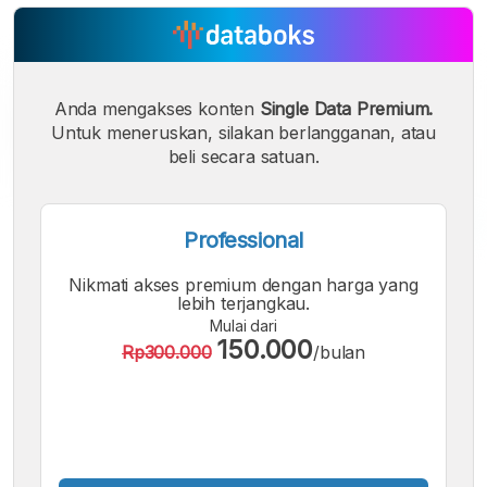
Anda mengakses konten
Single Data Premium.
Untuk meneruskan, silakan berlangganan, atau
beli secara satuan.
Professional
A
A
A
Nikmati akses premium dengan harga yang
Font
Font
Font
lebih terjangkau.
Kecil
Mulai dari
Sedang
150.000
Besar
Rp300.000
/bulan