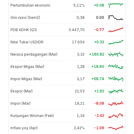
Pertumbuhan ekonomi
5,11%
+0.08
Gini rasio (Sem2)
0,38
0.00
PDB ADHK (Q1)
3.447,70
-0.77
Nilai Tukar USDIDR
17.654
+0.32
Neraca perdagangan (Mar)
3,32
+160.82
Ekspor Migas (Mar)
1,28
+18.60
Impor Migas (Mar)
3,17
+58.74
Ekspor (Mar)
22,53
+1.62
Impor (Mar)
19,21
-8.08
Kunjungan Wisman (Feb)
1,16
-2.42
Inflasi yoy (Apr)
2,42%
-1.06