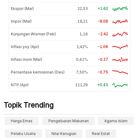
Ekspor (Mar)
22,53
+1.62
Impor (Mar)
19,21
-8.08
Kunjungan Wisman (Feb)
1,16
-2.42
Inflasi yoy (Apr)
2,42%
-1.06
Inflasi mom (Mar)
0,41%
-0.27
Persentase kemiskinan (Des)
7,50%
-0.75
NTP (Apr)
112,29
+0.43
Topik Trending
Harga Emas
Pengeluaran Makanan
Agama Islam
Pelaku Usaha
Nilai Kerugian
Real Estat