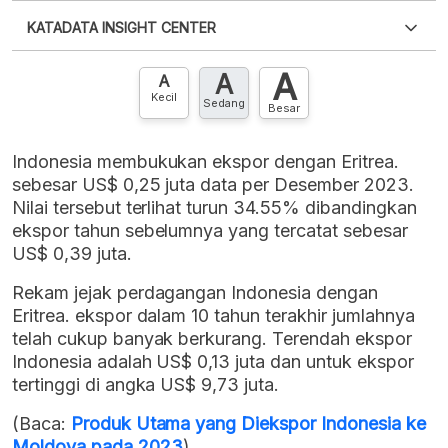
Silakan
login
untuk mengakses informasi ini
.
Belum
KATADATA INSIGHT CENTER
punya akun?
Silakan
Daftar sekarang
,
GRATIS!
XLS
EMBED
A
A
Hubungi sekarang »
A
Kecil
Sedang
Besar
Indonesia membukukan ekspor dengan Eritrea.
sebesar US$ 0,25 juta data per Desember 2023.
Nilai tersebut terlihat turun 34.55% dibandingkan
ekspor tahun sebelumnya yang tercatat sebesar
US$ 0,39 juta.
Rekam jejak perdagangan Indonesia dengan
Eritrea. ekspor dalam 10 tahun terakhir jumlahnya
telah cukup banyak berkurang. Terendah ekspor
Indonesia adalah US$ 0,13 juta dan untuk ekspor
tertinggi di angka US$ 9,73 juta.
(Baca:
Produk Utama yang Diekspor Indonesia ke
Moldova pada 2023
)