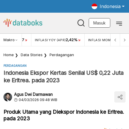
Indonesia
Masuk
Makro
17
2,42%
0,4
KAR USD/IDR
INFLASI YOY (APR)
INFLASI MOM (MAR)
Home
Data Stories
Perdagangan
PERDAGANGAN
Indonesia Ekspor Kertas Senilai US$ 0,22 Juta
ke Eritrea. pada 2023
Agus Dwi Darmawan
04/03/2026 09:48 WIB
Produk Utama yang Diekspor Indonesia ke Eritrea.
pada 2023