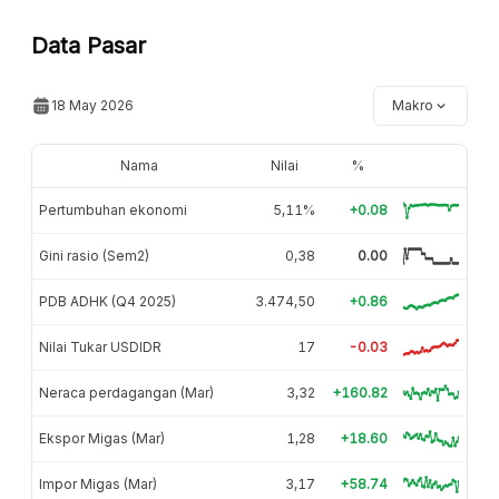
Data Pasar
18 May 2026
Makro
Nama
Nilai
%
Pertumbuhan ekonomi
5,11%
+0.08
Gini rasio (Sem2)
0,38
0.00
PDB ADHK (Q4 2025)
3.474,50
+0.86
Nilai Tukar USDIDR
17
-0.03
Neraca perdagangan (Mar)
3,32
+160.82
Ekspor Migas (Mar)
1,28
+18.60
Impor Migas (Mar)
3,17
+58.74