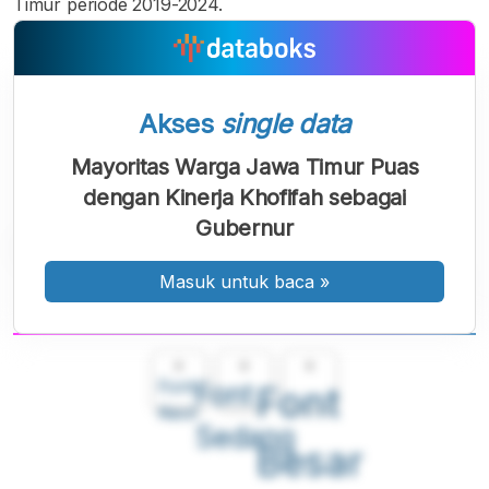
Timur periode 2019-2024.
Akses
single data
Mayoritas Warga Jawa Timur Puas
dengan Kinerja Khofifah sebagai
Gubernur
Masuk untuk baca
»
A
A
A
Font
Font
Font
Kecil
Sedang
Besar