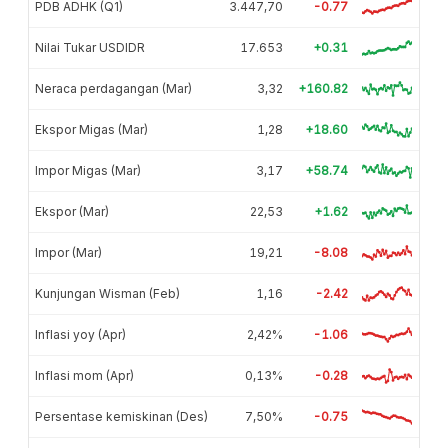
PDB ADHK (Q1)
3.447,70
-0.77
Nilai Tukar USDIDR
17.653
+0.31
Neraca perdagangan (Mar)
3,32
+160.82
Ekspor Migas (Mar)
1,28
+18.60
Impor Migas (Mar)
3,17
+58.74
Ekspor (Mar)
22,53
+1.62
Impor (Mar)
19,21
-8.08
Kunjungan Wisman (Feb)
1,16
-2.42
Inflasi yoy (Apr)
2,42%
-1.06
Inflasi mom (Apr)
0,13%
-0.28
Persentase kemiskinan (Des)
7,50%
-0.75