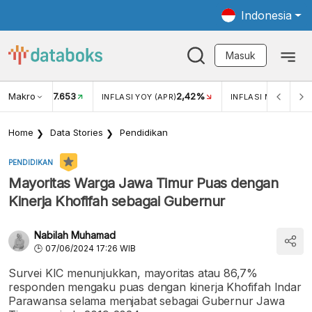
Indonesia
Masuk
Makro
17.653
2,42%
KAR USD/IDR
INFLASI YOY (APR)
INFLASI MOM (APR)
Home
Data Stories
Pendidikan
PENDIDIKAN
Mayoritas Warga Jawa Timur Puas dengan
Kinerja Khofifah sebagai Gubernur
Nabilah Muhamad
07/06/2024 17:26 WIB
Survei KIC menunjukkan, mayoritas atau 86,7%
responden mengaku puas dengan kinerja Khofifah Indar
Parawansa selama menjabat sebagai Gubernur Jawa