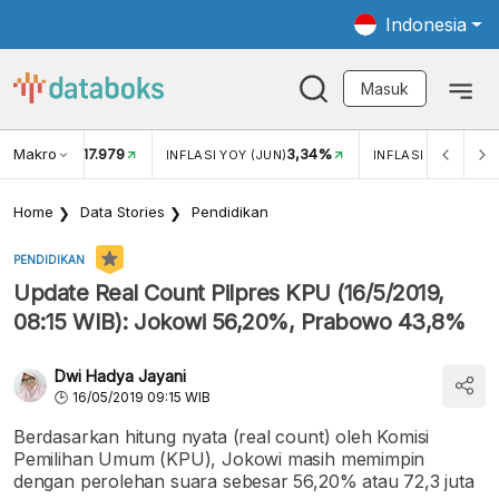
Indonesia
Masuk
Makro
17.979
3,34%
UKAR USD/IDR
INFLASI YOY (JUN)
INFLASI MOM (JUN
Home
Data Stories
Pendidikan
PENDIDIKAN
Update Real Count Pilpres KPU (16/5/2019,
08:15 WIB): Jokowi 56,20%, Prabowo 43,8%
Dwi Hadya Jayani
16/05/2019 09:15 WIB
Berdasarkan hitung nyata (real count) oleh Komisi
Pemilihan Umum (KPU), Jokowi masih memimpin
dengan perolehan suara sebesar 56,20% atau 72,3 juta