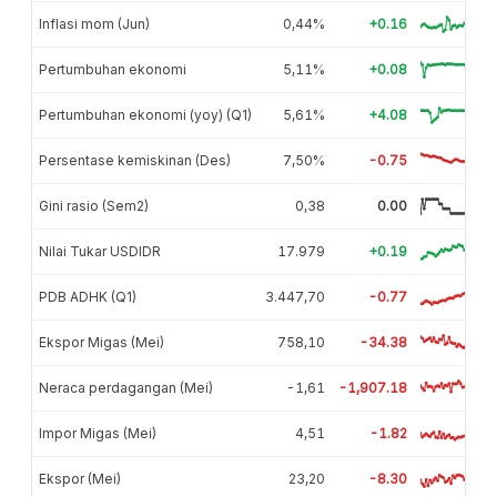
Inflasi mom (Jun)
0,44%
+0.16
Pertumbuhan ekonomi
5,11%
+0.08
Pertumbuhan ekonomi (yoy) (Q1)
5,61%
+4.08
Persentase kemiskinan (Des)
7,50%
-0.75
Gini rasio (Sem2)
0,38
0.00
Nilai Tukar USDIDR
17.979
+0.19
PDB ADHK (Q1)
3.447,70
-0.77
Ekspor Migas (Mei)
758,10
-34.38
Neraca perdagangan (Mei)
-1,61
-1,907.18
Impor Migas (Mei)
4,51
-1.82
Ekspor (Mei)
23,20
-8.30