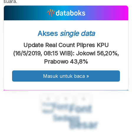
suara.
Akses
single data
Update Real Count Pilpres KPU
(16/5/2019, 08:15 WIB): Jokowi 56,20%,
Prabowo 43,8%
Masuk untuk baca
»
A
A
A
Font
Font
Font
Kecil
Sedang
Besar