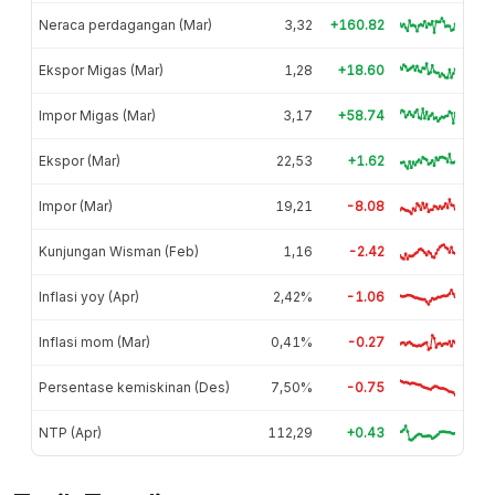
Neraca perdagangan (Mar)
3,32
+160.82
Ekspor Migas (Mar)
1,28
+18.60
Impor Migas (Mar)
3,17
+58.74
Ekspor (Mar)
22,53
+1.62
Impor (Mar)
19,21
-8.08
Kunjungan Wisman (Feb)
1,16
-2.42
Inflasi yoy (Apr)
2,42%
-1.06
Inflasi mom (Mar)
0,41%
-0.27
Persentase kemiskinan (Des)
7,50%
-0.75
NTP (Apr)
112,29
+0.43