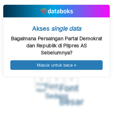
Akses
single data
Bagaimana Persaingan Partai Demokrat
dan Republik di Pilpres AS
Sebelumnya?
Masuk untuk baca
»
A
A
A
Font
Font
Font
Kecil
Sedang
Besar