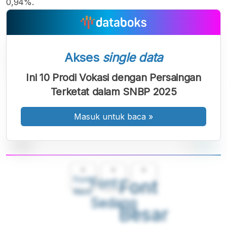
0,94%.
Akses
single data
Ini 10 Prodi Vokasi dengan Persaingan
Terketat dalam SNBP 2025
Masuk untuk baca
»
A
A
A
Font
Font
Font
Kecil
Sedang
Besar