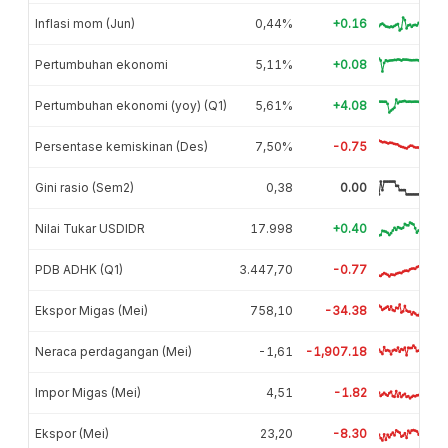
Inflasi mom (Jun)
0,44%
+0.16
Pertumbuhan ekonomi
5,11%
+0.08
Pertumbuhan ekonomi (yoy) (Q1)
5,61%
+4.08
Persentase kemiskinan (Des)
7,50%
-0.75
Gini rasio (Sem2)
0,38
0.00
Nilai Tukar USDIDR
17.998
+0.40
PDB ADHK (Q1)
3.447,70
-0.77
Ekspor Migas (Mei)
758,10
-34.38
Neraca perdagangan (Mei)
-1,61
-1,907.18
Impor Migas (Mei)
4,51
-1.82
Ekspor (Mei)
23,20
-8.30