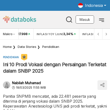
Indonesia
Masuk
Makro
17.998
3,34%
UKAR USD/IDR
INFLASI YOY (JUN)
INFLASI MOM (JUN
Home
Data Stories
Pendidikan
PENDIDIKAN
Ini 10 Prodi Vokasi dengan Persaingan Terketat
dalam SNBP 2025
Nabilah Muhamad
19/03/2025 11:55 WIB
Panitia SNPMB mencatat, ada 22.481 peserta yang
diterima di jenjang vokasi dalam SNBP 2025.
Keperawatan Anestesiologi UNS jadi prodi terketat, yakni