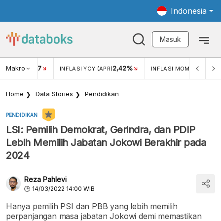
Indonesia
Masuk
Makro
17
2,42%
0,4
KAR USD/IDR
INFLASI YOY (APR)
INFLASI MOM (MAR)
Home
Data Stories
Pendidikan
PENDIDIKAN
LSI: Pemilih Demokrat, Gerindra, dan PDIP
Lebih Memilih Jabatan Jokowi Berakhir pada
2024
Reza Pahlevi
14/03/2022 14:00 WIB
Hanya pemilih PSI dan PBB yang lebih memilih
perpanjangan masa jabatan Jokowi demi memastikan