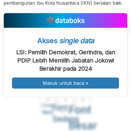
pembangunan Ibu Kota Nusantara (IKN) berjalan baik.
Akses
single data
LSI: Pemilih Demokrat, Gerindra, dan
PDIP Lebih Memilih Jabatan Jokowi
Berakhir pada 2024
Masuk untuk baca
»
A
A
A
Font
Font
Font
Kecil
Sedang
Besar