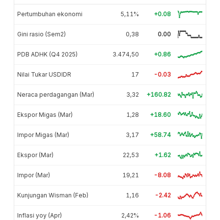
Pertumbuhan ekonomi
5,11%
+0.08
Gini rasio (Sem2)
0,38
0.00
PDB ADHK (Q4 2025)
3.474,50
+0.86
Nilai Tukar USDIDR
17
-0.03
Neraca perdagangan (Mar)
3,32
+160.82
Ekspor Migas (Mar)
1,28
+18.60
Impor Migas (Mar)
3,17
+58.74
Ekspor (Mar)
22,53
+1.62
Impor (Mar)
19,21
-8.08
Kunjungan Wisman (Feb)
1,16
-2.42
Inflasi yoy (Apr)
2,42%
-1.06