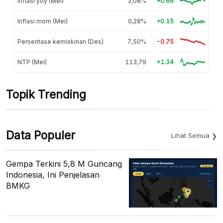
Inflasi yoy (Mei)
3,08%
+0.66
Inflasi mom (Mei)
0,28%
+0.15
Persentase kemiskinan (Des)
7,50%
-0.75
NTP (Mei)
113,79
+1.34
Topik Trending
Data Populer
Lihat Semua
Gempa Terkini 5,8 M Guncang
Indonesia, Ini Penjelasan
BMKG