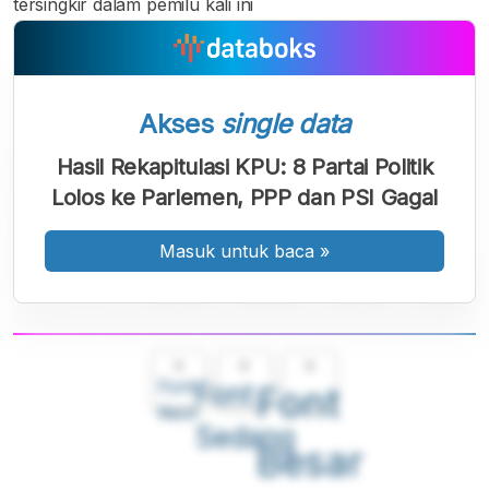
tersingkir dalam pemilu kali ini
Akses
single data
Hasil Rekapitulasi KPU: 8 Partai Politik
Lolos ke Parlemen, PPP dan PSI Gagal
Masuk untuk baca
»
A
A
A
Font
Font
Font
Kecil
Sedang
Besar