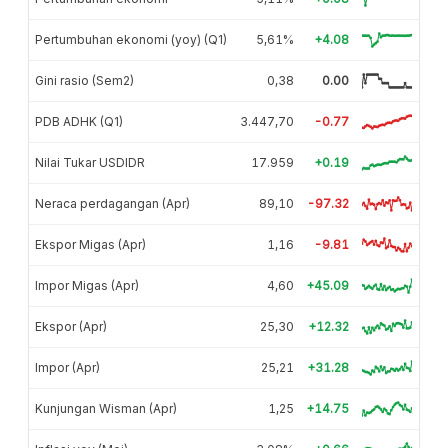
Pertumbuhan ekonomi (yoy) (Q1)
5,61%
+4.08
Gini rasio (Sem2)
0,38
0.00
PDB ADHK (Q1)
3.447,70
-0.77
Nilai Tukar USDIDR
17.959
+0.19
Neraca perdagangan (Apr)
89,10
-97.32
Ekspor Migas (Apr)
1,16
-9.81
Impor Migas (Apr)
4,60
+45.09
Ekspor (Apr)
25,30
+12.32
Impor (Apr)
25,21
+31.28
Kunjungan Wisman (Apr)
1,25
+14.75