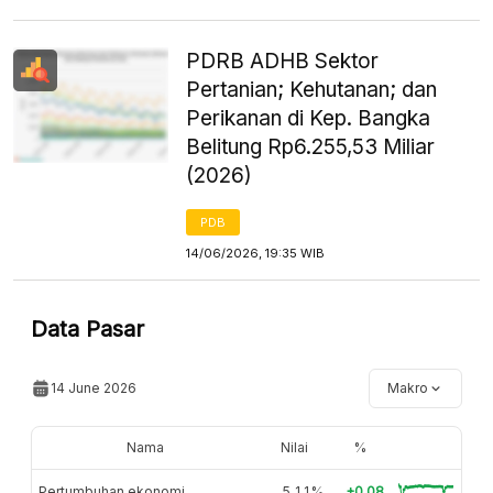
PDRB ADHB Sektor
Pertanian; Kehutanan; dan
Perikanan di Kep. Bangka
Belitung Rp6.255,53 Miliar
(2026)
PDB
14/06/2026, 19:35 WIB
Data Pasar
14 June 2026
Makro
Nama
Nilai
%
Pertumbuhan ekonomi
5,11%
+0.08