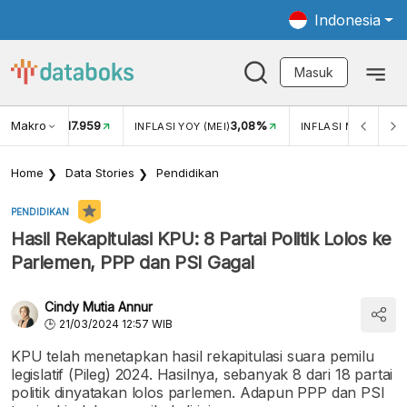
Indonesia
Masuk
Makro
17.959
3,08%
UKAR USD/IDR
INFLASI YOY (MEI)
INFLASI MOM (MEI)
Home
Data Stories
Pendidikan
PENDIDIKAN
Hasil Rekapitulasi KPU: 8 Partai Politik Lolos ke
Parlemen, PPP dan PSI Gagal
Cindy Mutia Annur
21/03/2024 12:57 WIB
KPU telah menetapkan hasil rekapitulasi suara pemilu
legislatif (Pileg) 2024. Hasilnya, sebanyak 8 dari 18 partai
politik dinyatakan lolos parlemen. Adapun PPP dan PSI