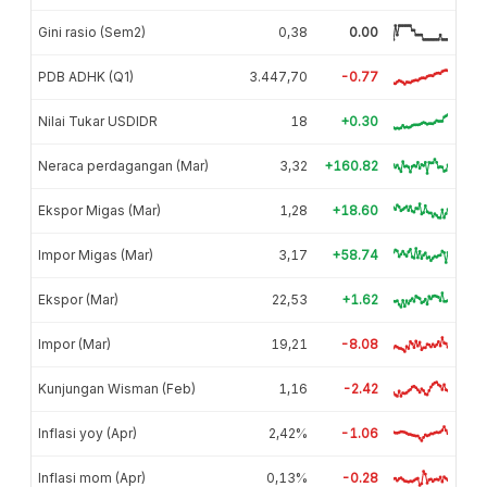
Gini rasio (Sem2)
0,38
0.00
PDB ADHK (Q1)
3.447,70
-0.77
Nilai Tukar USDIDR
18
+0.30
Neraca perdagangan (Mar)
3,32
+160.82
Ekspor Migas (Mar)
1,28
+18.60
Impor Migas (Mar)
3,17
+58.74
Ekspor (Mar)
22,53
+1.62
Impor (Mar)
19,21
-8.08
Kunjungan Wisman (Feb)
1,16
-2.42
Inflasi yoy (Apr)
2,42%
-1.06
Inflasi mom (Apr)
0,13%
-0.28