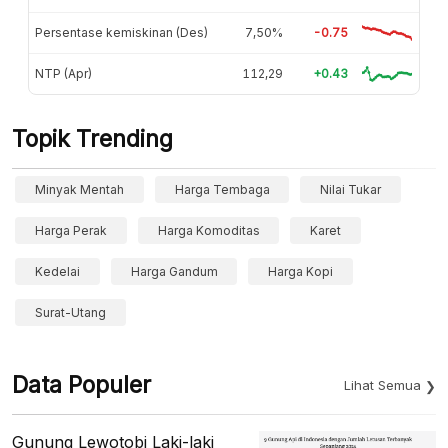
Persentase kemiskinan (Des)
7,50%
-0.75
NTP (Apr)
112,29
+0.43
Topik Trending
Minyak Mentah
Harga Tembaga
Nilai Tukar
Harga Perak
Harga Komoditas
Karet
Kedelai
Harga Gandum
Harga Kopi
Surat-Utang
Data Populer
Lihat Semua
Gunung Lewotobi Laki-laki