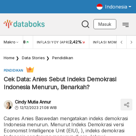
Indonesia
Masuk
Makro
18
2,42%
0,1
KAR USD/IDR
INFLASI YOY (APR)
INFLASI MOM (APR)
Home
Data Stories
Pendidikan
PENDIDIKAN
Cek Data: Anies Sebut Indeks Demokrasi
Indonesia Menurun, Benarkah?
Cindy Mutia Annur
12/12/2023 21:08 WIB
Capres Anies Baswedan mengatakan indeks demokrasi
Indonesia menurun. Menurut Indeks Demokrasi versi
Economist Intelligence Unit (EIU), ), indeks demokrasi