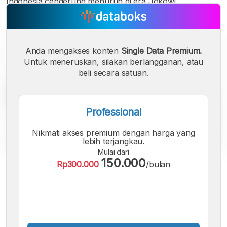
Indonesia cenderung menurun di era Jokowi.
Anda mengakses konten
Single Data Premium.
Untuk meneruskan, silakan berlangganan, atau
beli secara satuan.
Professional
Nikmati akses premium dengan harga yang
lebih terjangkau.
Mulai dari
150.000
Rp300.000
/bulan
A
A
A
Font
Font
Font
Kecil
Sedang
Besar