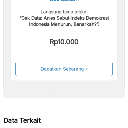
Langsung baca artikel
“Cek Data: Anies Sebut Indeks Demokrasi
Indonesia Menurun, Benarkah?”.
Kami menerima pembayaran berikut:
Rp10.000
Dapatkan Sekarang
»
Beberapa metode pembayaran masih dalam
proses aktivasi.
Data Terkait