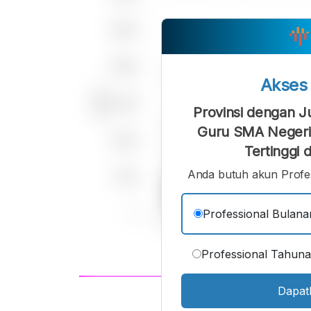
Akse
Provinsi dengan J
Guru SMA Negeri 
Tertinggi 
Anda butuh akun Profes
Professional Bulana
Professional Tahun
Dapat
A
Font