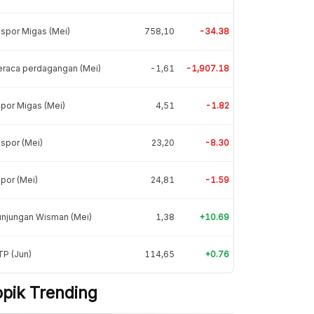
spor Migas (Mei)
758,10
-34.38
eraca perdagangan (Mei)
-1,61
-1,907.18
por Migas (Mei)
4,51
-1.82
spor (Mei)
23,20
-8.30
por (Mei)
24,81
-1.59
unjungan Wisman (Mei)
1,38
+10.69
P (Jun)
114,65
+0.76
opik Trending