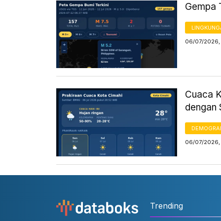
Gempa Te
LINGKUNG
06/07/2026,
Cuaca Ko
dengan 
DEMOGRA
06/07/2026,
Trending