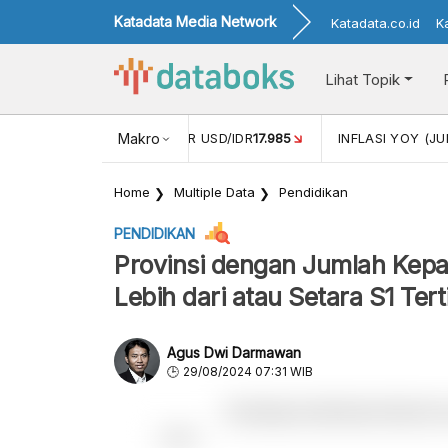
Katadata Media Network
Katadata.co.id
K
Lihat Topik
 (MEI)
1,38
NILAI TUKAR USD/IDR
Makro
17.985
INFLASI YOY (JU
Home
Multiple Data
Pendidikan
PENDIDIKAN
Provinsi dengan Jumlah Kepa
Lebih dari atau Setara S1 Tert
Agus Dwi Darmawan
29/08/2024 07:31 WIB