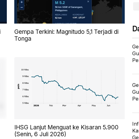
D
Gempa Terkini: Magnitudo 5,1 Terjadi di
i
Tonga
Ge
Gu
Pe
Ge
Gu
Pe
In
IHSG Lanjut Menguat ke Kisaran 5.900
Ka
(Senin, 6 Juli 2026)
Ge