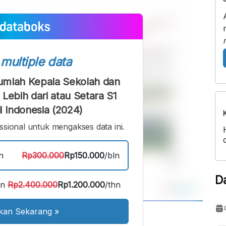
s
multiple data
umlah Kepala Sekolah dan
Lebih dari atau Setara S1
di Indonesia (2024)
sional untuk mengakses data ini.
n
Rp300.000
Rp150.000
/bln
D
an
Rp2.400.000
Rp1.200.000
/thn
kan Sekarang
»
A
A