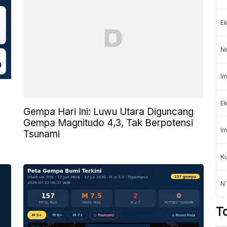
Ek
N
Im
Ek
Gempa Hari Ini: Luwu Utara Diguncang
Gempa Magnitudo 4,3, Tak Berpotensi
Im
Tsunami
K
NT
T