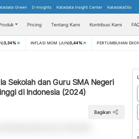
atadata Green
D-Insights
Katadata Insight Center
KatadataOto
Produk
Pricing
Tentang Kami
Kontribusi Kami
FA
N)
3,34%
INFLASI MOM (JUN)
0,44%
PERTUMBUHAN EKO
la Sekolah dan Guru SMA Negeri
inggi di Indonesia (2024)
Bagikan