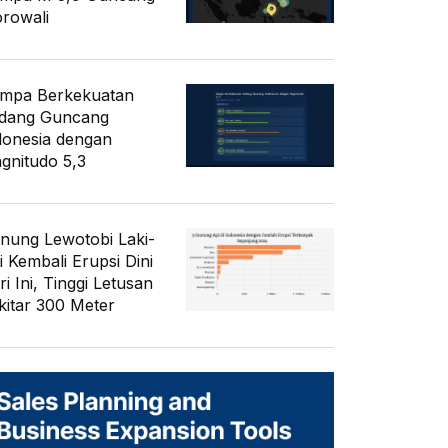
rowali
mpa Berkekuatan
dang Guncang
donesia dengan
gnitudo 5,3
nung Lewotobi Laki-
i Kembali Erupsi Dini
i Ini, Tinggi Letusan
kitar 300 Meter