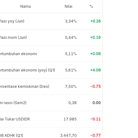
Nama
Nilai
%
flasi yoy (Jun)
3,34%
+0.26
flasi mom (Jun)
0,44%
+0.16
ertumbuhan ekonomi
5,11%
+0.08
rtumbuhan ekonomi (yoy) (Q1)
5,61%
+4.08
rsentase kemiskinan (Des)
7,50%
-0.75
ni rasio (Sem2)
0,38
0.00
lai Tukar USDIDR
17.985
-0.11
DB ADHK (Q1)
3.447,70
-0.77