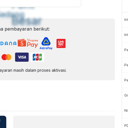
ont
Font
Sedang
Besar
In
a pembayaran berikut:
In
P
Pe
aran masih dalam proses aktivasi.
Pe
Gi
Ni
P