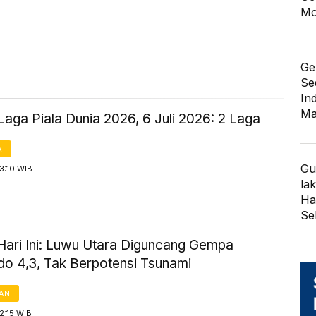
Mo
Ge
Se
In
Ma
aga Piala Dunia 2026, 6 Juli 2026: 2 Laga
A
Gu
3:10 WIB
lak
Har
Se
ari Ini: Luwu Utara Diguncang Gempa
do 4,3, Tak Berpotensi Tsunami
AN
2:15 WIB