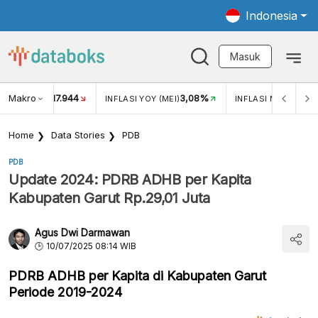
Indonesia
Masuk
Makro
17.944
3,08%
UKAR USD/IDR
INFLASI YOY (MEI)
INFLASI MOM (MEI)
Home
Data Stories
PDB
PDB
Update 2024: PDRB ADHB per Kapita
Kabupaten Garut Rp.29,01 Juta
Agus Dwi Darmawan
10/07/2025 08:14 WIB
PDRB ADHB per Kapita di Kabupaten Garut
Periode 2019-2024