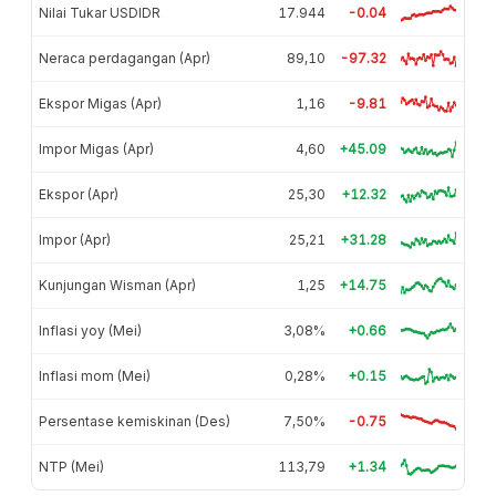
Nilai Tukar USDIDR
17.944
-0.04
Neraca perdagangan (Apr)
89,10
-97.32
Ekspor Migas (Apr)
1,16
-9.81
Impor Migas (Apr)
4,60
+45.09
Ekspor (Apr)
25,30
+12.32
Impor (Apr)
25,21
+31.28
Kunjungan Wisman (Apr)
1,25
+14.75
Inflasi yoy (Mei)
3,08%
+0.66
Inflasi mom (Mei)
0,28%
+0.15
Persentase kemiskinan (Des)
7,50%
-0.75
NTP (Mei)
113,79
+1.34