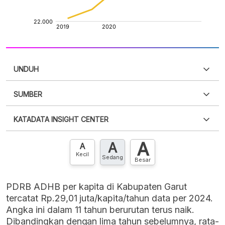
UNDUH
SUMBER
PDF
PNG
Silakan
login
untuk mengakses informasi ini
.
Belum
KATADATA INSIGHT CENTER
punya akun?
Silakan
Daftar sekarang
,
GRATIS!
XLS
EMBED
A
A
Hubungi sekarang »
A
Kecil
Sedang
Besar
PDRB ADHB per kapita di Kabupaten Garut
tercatat Rp.29,01 juta/kapita/tahun data per 2024.
Angka ini dalam 11 tahun berurutan terus naik.
Dibandingkan dengan lima tahun sebelumnya, rata-