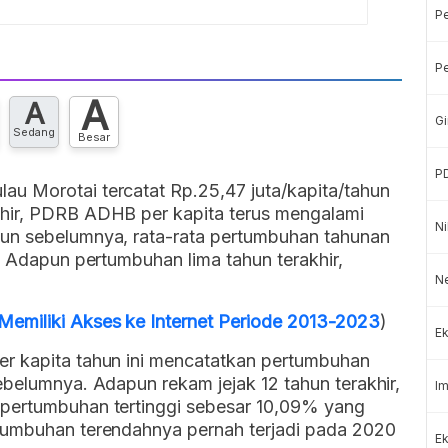
P
Pe
A
A
Gi
Sedang
Besar
P
u Morotai tercatat Rp.25,47 juta/kapita/tahun
khir, PDRB ADHB per kapita terus mengalami
Ni
hun sebelumnya, rata-rata pertumbuhan tahunan
h. Adapun pertumbuhan lima tahun terakhir,
Ne
emiliki Akses ke Internet Periode 2013-2023
)
Ek
er kapita tahun ini mencatatkan pertumbuhan
ebelumnya. Adapun rekam jejak 12 tahun terakhir,
Im
 pertumbuhan tertinggi sebesar 10,09% yang
tumbuhan terendahnya pernah terjadi pada 2020
Ek