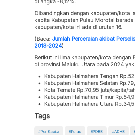
di angka -8,12%.
Dibandingkan dengan kabupaten/kota la
kapita Kabupaten Pulau Morotai berada 
kabupaten/kota ini ada di urutan 16.
(Baca:
Jumlah Perceraian akibat Persel
2018-2024
)
Berikut ini lima kabupaten/kota dengan
di provinsi Maluku Utara pada 2024 yakn
Kabupaten Halmahera Tengah Rp.522,
Kabupaten Halmahera Selatan Rp.79,4
Kota Ternate Rp.70,95 juta/kapita/ta
Kabupaten Halmahera Timur Rp.54,93
Kabupaten Halmahera Utara Rp.34,57
Tags
#Per Kapita
#pulau
#PDRB
#ADHB