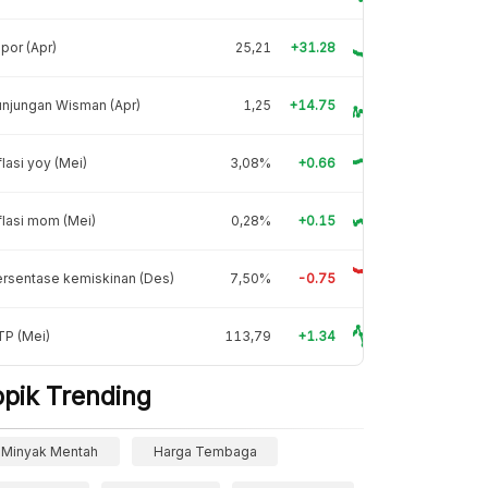
por (Apr)
25,21
+31.28
njungan Wisman (Apr)
1,25
+14.75
flasi yoy (Mei)
3,08%
+0.66
flasi mom (Mei)
0,28%
+0.15
rsentase kemiskinan (Des)
7,50%
-0.75
TP (Mei)
113,79
+1.34
opik Trending
Minyak Mentah
Harga Tembaga