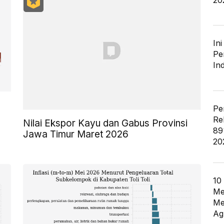
20
In
Pe
In
Pe
Re
Nilai Ekspor Kayu dan Gabus Provinsi
89
Jawa Timur Maret 2026
20
10
Me
Me
Ag