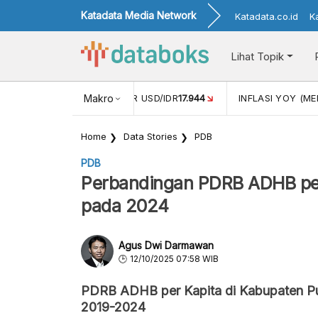
Katadata Media Network
Katadata.co.id
K
Lihat Topik
 (APR)
1,25
NILAI TUKAR USD/IDR
Makro
17.944
INFLASI YOY (MEI
Home
Data Stories
PDB
PDB
Perbandingan PDRB ADHB per 
pada 2024
Agus Dwi Darmawan
12/10/2025 07:58 WIB
PDRB ADHB per Kapita di Kabupaten Pu
2019-2024