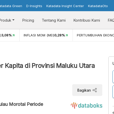
atadata Green
D-Insights
Katadata Insight Center
KatadataOto
Produk
Pricing
Tentang Kami
Kontribusi Kami
FA
)
3,08%
INFLASI MOM (MEI)
0,28%
PERTUMBUHAN EKON
Kapita di Provinsi Maluku Utara
Bagikan
lau Morotai Periode