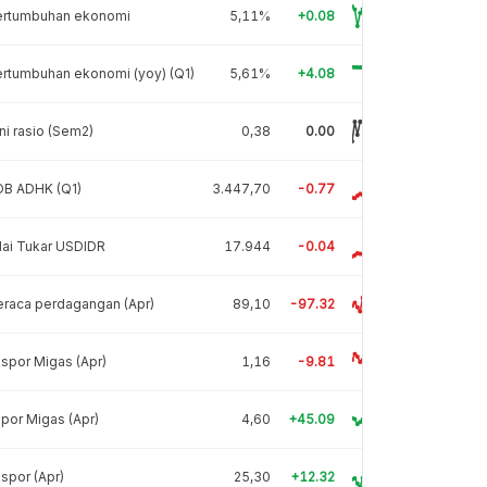
ertumbuhan ekonomi
5,11%
+0.08
rtumbuhan ekonomi (yoy) (Q1)
5,61%
+4.08
ni rasio (Sem2)
0,38
0.00
DB ADHK (Q1)
3.447,70
-0.77
lai Tukar USDIDR
17.944
-0.04
raca perdagangan (Apr)
89,10
-97.32
spor Migas (Apr)
1,16
-9.81
por Migas (Apr)
4,60
+45.09
spor (Apr)
25,30
+12.32