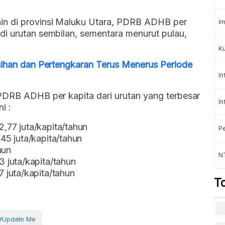
in di provinsi Maluku Utara, PDRB ADHB per
Im
di urutan sembilan, sementara menurut pulau,
Ku
isihan dan Pertengkaran Terus Menerus Periode
In
 PDRB ADHB per kapita dari urutan yang terbesar
In
i :
77 juta/kapita/tahun
Pe
5 juta/kapita/tahun
hun
N
 juta/kapita/tahun
 juta/kapita/tahun
T
#Update Me