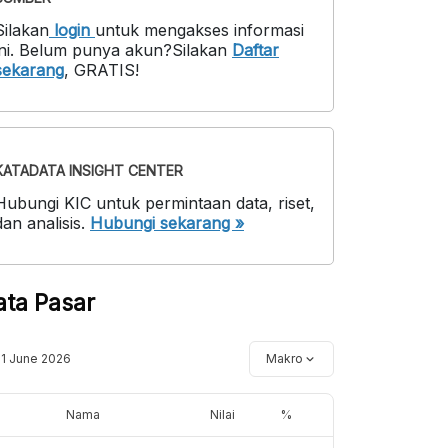
Silakan
login
untuk mengakses informasi
ni
.
Belum punya akun?
Silakan
Daftar
sekarang
,
GRATIS!
KATADATA INSIGHT CENTER
Hubungi KIC untuk permintaan data, riset,
dan analisis.
Hubungi sekarang »
ata Pasar
11 June 2026
Makro
Nama
Nilai
%