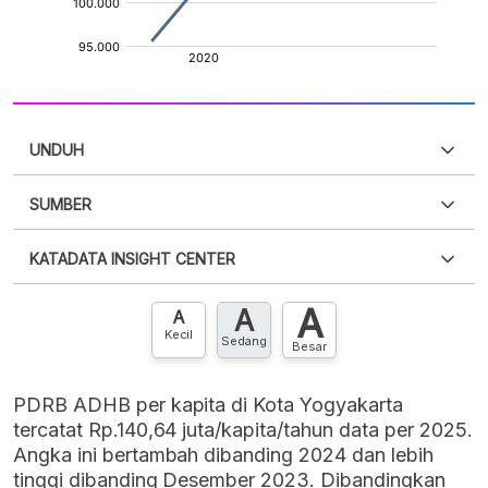
UNDUH
SUMBER
PDF
PNG
Silakan
login
untuk mengakses informasi ini
.
Belum
KATADATA INSIGHT CENTER
punya akun?
Silakan
Daftar sekarang
,
GRATIS!
XLS
EMBED
A
A
Hubungi sekarang »
A
Kecil
Sedang
Besar
PDRB ADHB per kapita di Kota Yogyakarta
tercatat Rp.140,64 juta/kapita/tahun data per 2025.
Angka ini bertambah dibanding 2024 dan lebih
tinggi dibanding Desember 2023. Dibandingkan