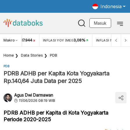
Indonesia
Masuk
Makro
17.944
3,08%
UKAR USD/IDR
INFLASI YOY (MEI)
INFLASI MOM (MEI)
Home
Data Stories
PDB
PDB
PDRB ADHB per Kapita Kota Yogyakarta
Rp.140,64 Juta Data per 2025
Agus Dwi Darmawan
11/06/2026 08:19 WIB
PDRB ADHB per Kapita di Kota Yogyakarta
Periode 2020-2025