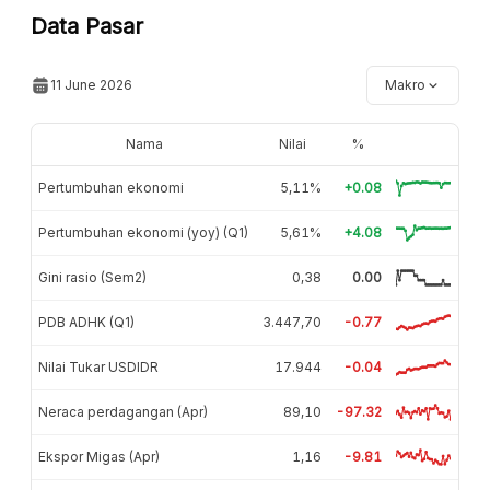
Data Pasar
11 June 2026
Makro
Nama
Nilai
%
Pertumbuhan ekonomi
5,11%
+0.08
Pertumbuhan ekonomi (yoy) (Q1)
5,61%
+4.08
Gini rasio (Sem2)
0,38
0.00
PDB ADHK (Q1)
3.447,70
-0.77
Nilai Tukar USDIDR
17.944
-0.04
Neraca perdagangan (Apr)
89,10
-97.32
Ekspor Migas (Apr)
1,16
-9.81