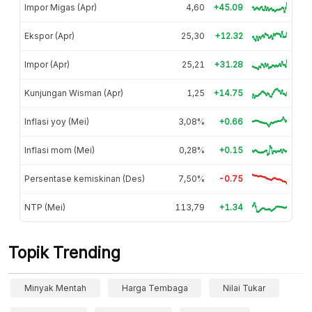
Impor Migas (Apr)
4,60
+45.09
Ekspor (Apr)
25,30
+12.32
Impor (Apr)
25,21
+31.28
Kunjungan Wisman (Apr)
1,25
+14.75
Inflasi yoy (Mei)
3,08%
+0.66
Inflasi mom (Mei)
0,28%
+0.15
Persentase kemiskinan (Des)
7,50%
-0.75
NTP (Mei)
113,79
+1.34
Topik Trending
Minyak Mentah
Harga Tembaga
Nilai Tukar