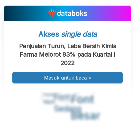
Akses
single data
Penjualan Turun, Laba Bersih Kimia
Farma Melorot 83% pada Kuartal I
2022
Masuk untuk baca
»
A
A
A
Font
Font
Font
Kecil
Sedang
Besar