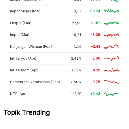
Impor Migas (Mar)
3,17
+58.74
Ekspor (Mar)
22,53
+1.62
Impor (Mar)
19,21
-8.08
Kunjungan Wisman (Feb)
1,16
-2.42
Inflasi yoy (Apr)
2,42%
-1.06
Inflasi mom (Apr)
0,13%
-0.28
Persentase kemiskinan (Des)
7,50%
-0.75
NTP (Apr)
112,29
+0.43
Topik Trending