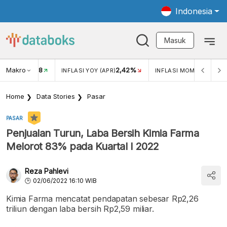
Indonesia
Masuk
Makro
18
2,42%
0,1
KAR USD/IDR
INFLASI YOY (APR)
INFLASI MOM (APR)
Home
Data Stories
Pasar
PASAR
Penjualan Turun, Laba Bersih Kimia Farma
Melorot 83% pada Kuartal I 2022
Reza Pahlevi
02/06/2022 16:10 WIB
Kimia Farma mencatat pendapatan sebesar Rp2,26
triliun dengan laba bersih Rp2,59 miliar.