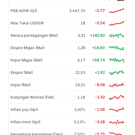
PDB ADHK (Q1)
3.447,70
-0.77
Nilai Tukar USDIDR
18
-0.54
Neraca perdagangan (Mar)
3,32
+160.82
Ekspor Migas (Mar)
1,28
+18.60
Impor Migas (Mar)
3,17
+58.74
Ekspor (Mar)
22,53
+1.62
Impor (Mar)
19,21
-8.08
Kunjungan Wisman (Feb)
1,16
-2.42
Inflasi yoy (Apr)
2,42%
-1.06
Inflasi mom (Apr)
0,13%
-0.28
Persentase kemiskinan (Des)
7,50%
-0.75