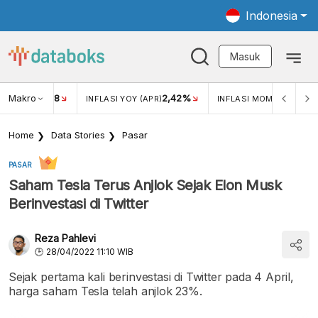
Indonesia
Masuk
Makro
18
2,42%
0,1
KAR USD/IDR
INFLASI YOY (APR)
INFLASI MOM (APR)
Home
Data Stories
Pasar
PASAR
Saham Tesla Terus Anjlok Sejak Elon Musk
Berinvestasi di Twitter
Reza Pahlevi
28/04/2022 11:10 WIB
Sejak pertama kali berinvestasi di Twitter pada 4 April,
harga saham Tesla telah anjlok 23%.