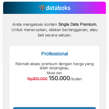
Anda mengakses konten
Single Data Premium.
Untuk meneruskan, silakan berlangganan, atau
beli secara satuan.
Professional
Nikmati akses premium dengan harga yang
lebih terjangkau.
A
A
A
Mulai dari
Font
Font
Font
150.000
Rp300.000
/bulan
Kecil
Sedang
Besar