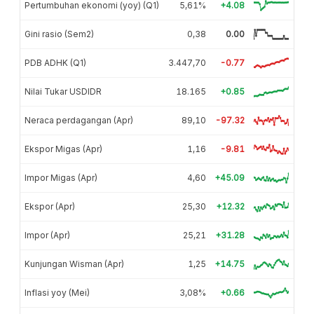
Pertumbuhan ekonomi (yoy) (Q1)
5,61%
+4.08
Gini rasio (Sem2)
0,38
0.00
PDB ADHK (Q1)
3.447,70
-0.77
Nilai Tukar USDIDR
18.165
+0.85
Neraca perdagangan (Apr)
89,10
-97.32
Ekspor Migas (Apr)
1,16
-9.81
Impor Migas (Apr)
4,60
+45.09
Ekspor (Apr)
25,30
+12.32
Impor (Apr)
25,21
+31.28
Kunjungan Wisman (Apr)
1,25
+14.75
Inflasi yoy (Mei)
3,08%
+0.66