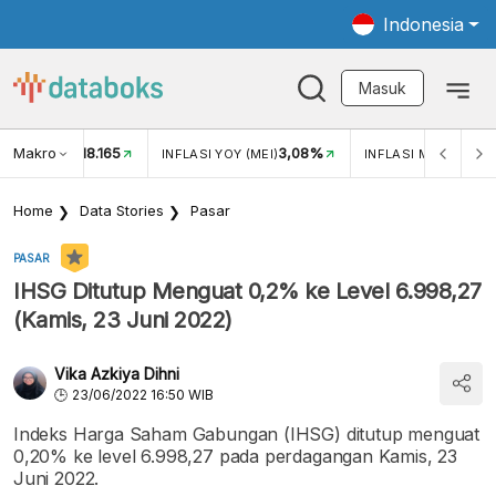
Indonesia
Masuk
Makro
18.165
3,08%
UKAR USD/IDR
INFLASI YOY (MEI)
INFLASI MOM (MEI)
Home
Data Stories
Pasar
PASAR
IHSG Ditutup Menguat 0,2% ke Level 6.998,27
(Kamis, 23 Juni 2022)
Vika Azkiya Dihni
23/06/2022 16:50 WIB
Indeks Harga Saham Gabungan (IHSG) ditutup menguat
0,20% ke level 6.998,27 pada perdagangan Kamis, 23
Juni 2022.