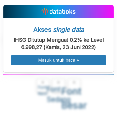
Akses
single data
IHSG Ditutup Menguat 0,2% ke Level
6.998,27 (Kamis, 23 Juni 2022)
Masuk untuk baca
»
A
A
A
Font
Font
Font
Kecil
Sedang
Besar