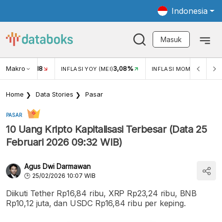
Indonesia
Masuk
Makro
18
3,08%
0,2
UKAR USD/IDR
INFLASI YOY (MEI)
INFLASI MOM (MEI)
Home
Data Stories
Pasar
PASAR
10 Uang Kripto Kapitalisasi Terbesar (Data 25
Februari 2026 09:32 WIB)
Agus Dwi Darmawan
25/02/2026 10:07 WIB
Diikuti Tether Rp16,84 ribu, XRP Rp23,24 ribu, BNB
Rp10,12 juta, dan USDC Rp16,84 ribu per keping.