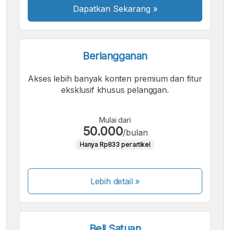
Font
Kecil
Dapatkan Sekarang
»
Sedang
Besar
Berlangganan
Akses lebih banyak konten premium dan fitur
eksklusif khusus pelanggan.
Mulai dari
50.000
/bulan
Hanya Rp833 per artikel
Lebih detail »
Beli Satuan