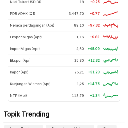
Nilai Tukar USDIDR
18
-0.25
PDB ADHK (Q1)
3.447,70
-0.77
Neraca perdagangan (Apr)
89,10
-97.32
Ekspor Migas (Apr)
1,16
-9.81
Impor Migas (Apr)
4,60
+45.09
Ekspor (Apr)
25,30
+12.32
Impor (Apr)
25,21
+31.28
Kunjungan Wisman (Apr)
1,25
+14.75
NTP (Mei)
113,79
+1.34
Topik Trending