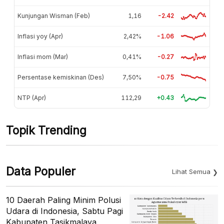
Kunjungan Wisman (Feb)
1,16
-2.42
Inflasi yoy (Apr)
2,42%
-1.06
Inflasi mom (Mar)
0,41%
-0.27
Persentase kemiskinan (Des)
7,50%
-0.75
NTP (Apr)
112,29
+0.43
Topik Trending
Data Populer
Lihat Semua
10 Daerah Paling Minim Polusi
Udara di Indonesia, Sabtu Pagi
Kabupaten Tasikmalaya