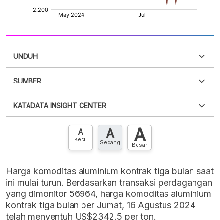
UNDUH
SUMBER
PDF
PNG
Silakan
login
untuk mengakses informasi ini
.
Belum
KATADATA INSIGHT CENTER
punya akun?
Silakan
Daftar sekarang
,
GRATIS!
XLS
EMBED
A
A
Hubungi sekarang »
A
Kecil
Sedang
Besar
Harga komoditas aluminium kontrak tiga bulan saat
ini mulai turun. Berdasarkan transaksi perdagangan
yang dimonitor 56964, harga komoditas aluminium
kontrak tiga bulan per Jumat, 16 Agustus 2024
telah menyentuh US$2342.5 per ton.