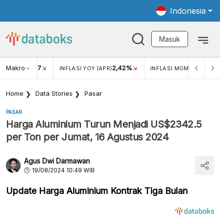
Indonesia
Masuk
Makro
17
2,42%
0,4
KAR USD/IDR
INFLASI YOY (APR)
INFLASI MOM (MAR)
Home
Data Stories
Pasar
PASAR
Harga Aluminium Turun Menjadi US$2342.5
per Ton per Jumat, 16 Agustus 2024
Agus Dwi Darmawan
19/08/2024 10:49 WIB
Update Harga Aluminium Kontrak Tiga Bulan