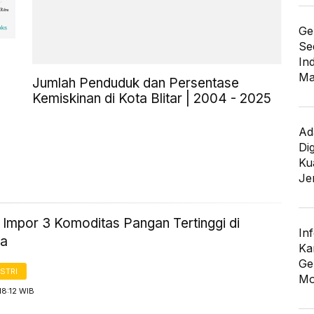
Ge
Se
In
Ma
Jumlah Penduduk dan Persentase
Kemiskinan di Kota Blitar | 2004 - 2025
Ad
Di
Kua
Je
 Impor 3 Komoditas Pangan Tertinggi di
In
ia
Ka
Ge
STRI
Mo
18:12 WIB