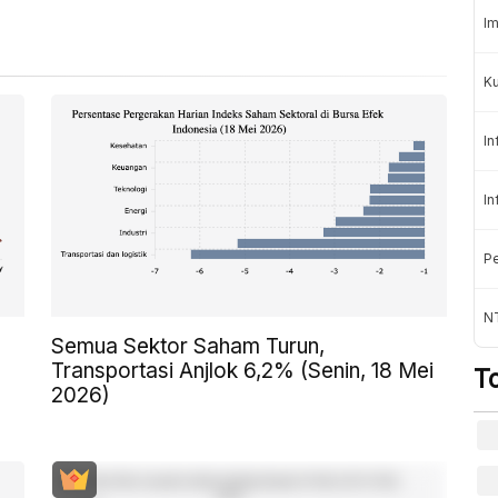
Im
K
In
In
Pe
NT
Semua Sektor Saham Turun,
Transportasi Anjlok 6,2% (Senin, 18 Mei
T
2026)