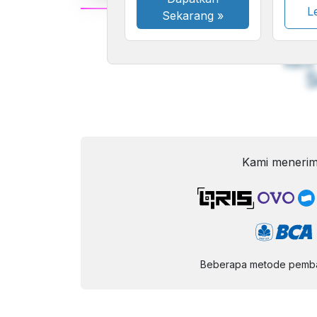
Le
Sekarang
»
A
Font
F
Kecil
Kami menerim
Beberapa metode pembay