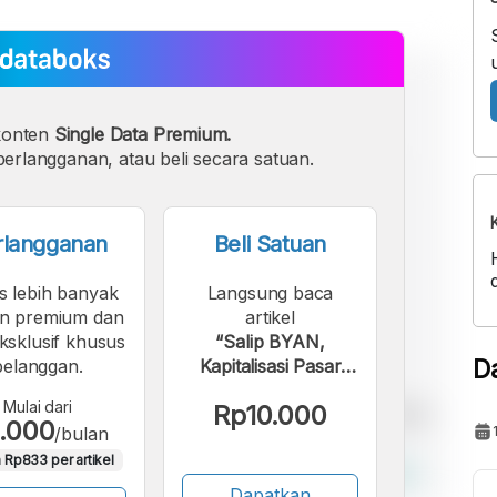
konten
Single Data Premium.
erlangganan, atau beli secara satuan.
rlangganan
Beli Satuan
s lebih banyak
Langsung baca
n premium dan
artikel
eksklusif khusus
“Salip BYAN,
D
pelanggan.
Kapitalisasi Pasar
BREN Masuk 3
Mulai dari
Rp10.000
Besar BEI Akhir
.000
/bulan
Oktober 2023”.
 Rp833 per artikel
Dapatkan