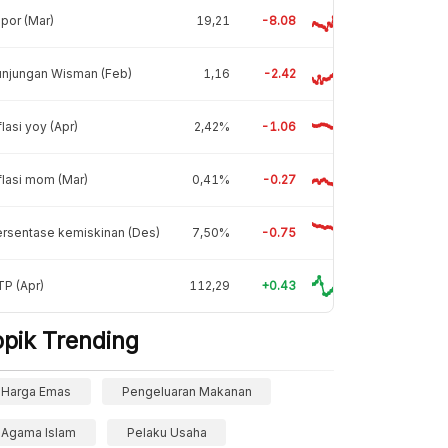
por (Mar)
19,21
-8.08
unjungan Wisman (Feb)
1,16
-2.42
flasi yoy (Apr)
2,42%
-1.06
flasi mom (Mar)
0,41%
-0.27
rsentase kemiskinan (Des)
7,50%
-0.75
P (Apr)
112,29
+0.43
opik Trending
Harga Emas
Pengeluaran Makanan
Agama Islam
Pelaku Usaha