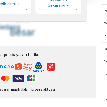
bih detail »
Sekarang
»
A
A
P
ont
Font
Gi
Sedang
Besar
P
Ni
a pembayaran berikut:
N
Ek
Im
aran masih dalam proses aktivasi.
Ek