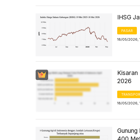
IHSG Jat
PASAR
18/05/2026, 
Kisaran 
2026
TRANSPORT
18/05/2026, 
Gunung D
400 Met