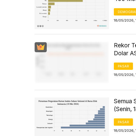
DEMOGRA
18/05/2026, 
Rekor T
Dolar AS
PASAR
18/05/2026, 
Semua S
(Senin, 
PASAR
18/05/2026, 