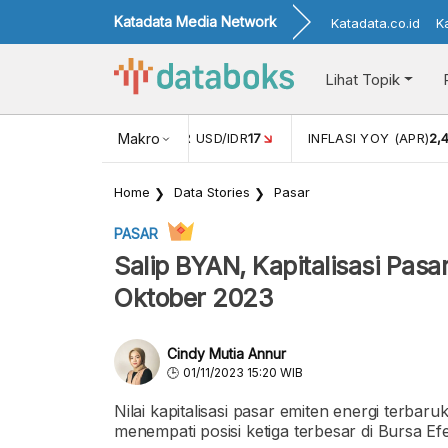
Katadata Media Network
Katadata.co.id
K
Lihat Topik
 (FEB)
1,16
NILAI TUKAR USD/IDR
Makro
17
INFLASI YOY (APR)
2,
Home
Data Stories
Pasar
PASAR
Salip BYAN, Kapitalisasi Pas
Oktober 2023
Cindy Mutia Annur
01/11/2023 15:20 WIB
Nilai kapitalisasi pasar emiten energi terb
menempati posisi ketiga terbesar di Bursa Ef