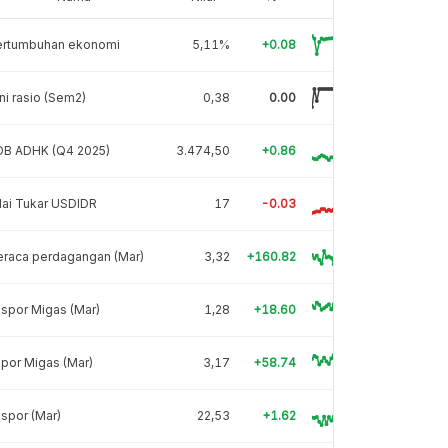
ertumbuhan ekonomi
5,11%
+0.08
ni rasio (Sem2)
0,38
0.00
DB ADHK (Q4 2025)
3.474,50
+0.86
lai Tukar USDIDR
17
-0.03
eraca perdagangan (Mar)
3,32
+160.82
spor Migas (Mar)
1,28
+18.60
por Migas (Mar)
3,17
+58.74
spor (Mar)
22,53
+1.62