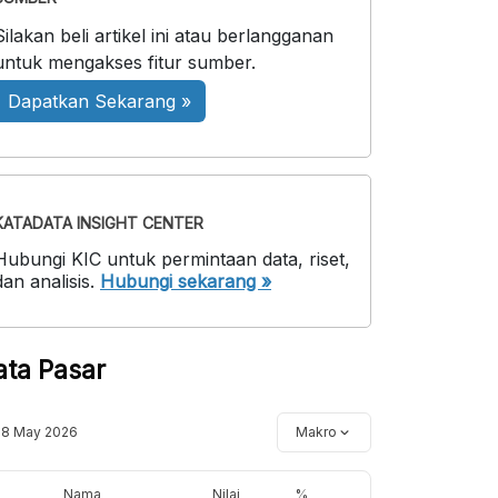
Silakan beli artikel ini atau berlangganan
untuk mengakses fitur sumber.
Dapatkan Sekarang »
KATADATA INSIGHT CENTER
Hubungi KIC untuk permintaan data, riset,
dan analisis.
Hubungi sekarang »
ata Pasar
18 May 2026
Makro
Nama
Nilai
%