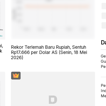
D
i,
Rekor Terlemah Baru Rupiah, Sentuh
k
Rp17.666 per Dolar AS (Senin, 18 Mei
Ge
2026)
Gu
Pe
Pe
In
Me