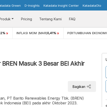
atadata Green
D-Insights
Katadata Insight Center
KatadataOto
Produk
Pricing
Tentang Kami
FAQ
42%
INFLASI MOM (MAR)
0,41%
PERTUMBUHAN EKONOMI
ar BREN Masuk 3 Besar BEI Akhir
Bagikan
arukan, PT Barito Renewables Energy Tbk. (BREN)
ek Indonesia (BEI) pada akhir Oktober 2023.