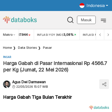
Indonesia
Masuk
Makro
17.944
3,08%
UKAR USD/IDR
INFLASI YOY (MEI)
INFLASI MOM (MEI)
Home
Data Stories
Pasar
PASAR
Harga Gabah di Pasar Internasional Rp 4566.7
per Kg (Jumat, 22 Mei 2026)
Agus Dwi Darmawan
22/05/2026 15:07 WIB
Harga Gabah Tiga Bulan Terakhir