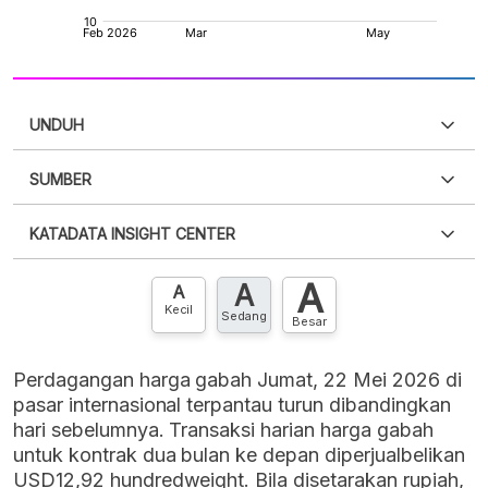
UNDUH
SUMBER
PDF
PNG
Silakan
login
untuk mengakses informasi ini
.
Belum
KATADATA INSIGHT CENTER
punya akun?
Silakan
Daftar sekarang
,
GRATIS!
XLS
EMBED
A
A
Hubungi sekarang »
A
Kecil
Sedang
Besar
Perdagangan harga gabah Jumat, 22 Mei 2026 di
pasar internasional terpantau turun dibandingkan
hari sebelumnya. Transaksi harian harga gabah
untuk kontrak dua bulan ke depan diperjualbelikan
USD12,92 hundredweight. Bila disetarakan rupiah,