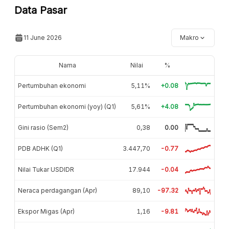
Data Pasar
11 June 2026
Makro
Nama
Nilai
%
Pertumbuhan ekonomi
5,11%
+0.08
Pertumbuhan ekonomi (yoy) (Q1)
5,61%
+4.08
Gini rasio (Sem2)
0,38
0.00
PDB ADHK (Q1)
3.447,70
-0.77
Nilai Tukar USDIDR
17.944
-0.04
Neraca perdagangan (Apr)
89,10
-97.32
Ekspor Migas (Apr)
1,16
-9.81