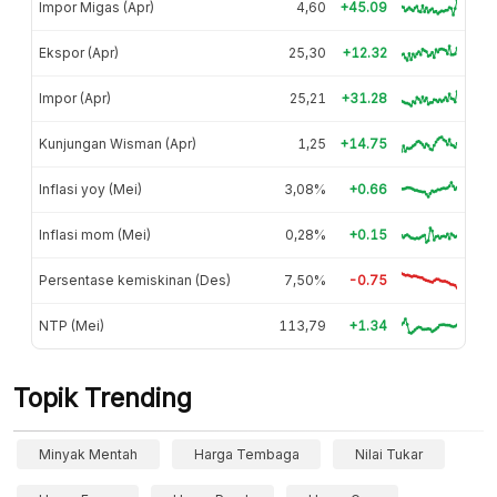
Impor Migas (Apr)
4,60
+45.09
Ekspor (Apr)
25,30
+12.32
Impor (Apr)
25,21
+31.28
Kunjungan Wisman (Apr)
1,25
+14.75
Inflasi yoy (Mei)
3,08%
+0.66
Inflasi mom (Mei)
0,28%
+0.15
Persentase kemiskinan (Des)
7,50%
-0.75
NTP (Mei)
113,79
+1.34
Topik Trending
Minyak Mentah
Harga Tembaga
Nilai Tukar