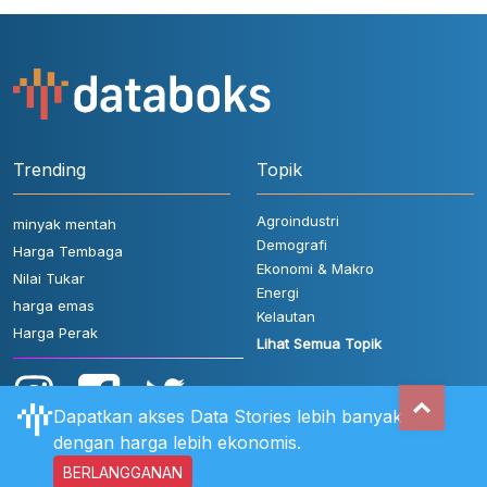
Trending
Topik
Agroindustri
minyak mentah
Demografi
Harga Tembaga
Ekonomi & Makro
Nilai Tukar
Energi
harga emas
Kelautan
Harga Perak
Lihat Semua Topik
Dapatkan akses Data Stories lebih banyak
dengan harga lebih ekonomis.
BERLANGGANAN
Aturan Pengguna
FAQ
Hubungi Kami
Kebijakan Privasi
Disclaimer