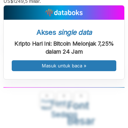
US$1249,5 miliar.
Akses
single data
Kripto Hari Ini: Bitcoin Melonjak 7,25%
dalam 24 Jam
Masuk untuk baca
»
A
A
A
Font
Font
Font
Kecil
Sedang
Besar