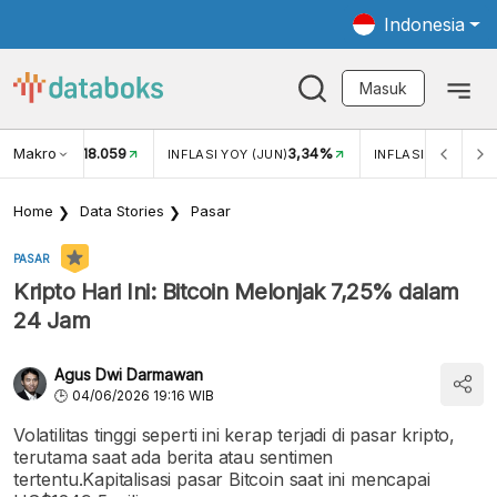
Indonesia
Masuk
Makro
18.059
3,34%
UKAR USD/IDR
INFLASI YOY (JUN)
INFLASI MOM (JUN
Home
Data Stories
Pasar
PASAR
Kripto Hari Ini: Bitcoin Melonjak 7,25% dalam
24 Jam
Agus Dwi Darmawan
04/06/2026 19:16 WIB
Volatilitas tinggi seperti ini kerap terjadi di pasar kripto,
terutama saat ada berita atau sentimen
tertentu.Kapitalisasi pasar Bitcoin saat ini mencapai