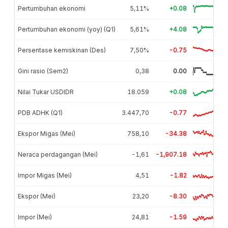
Pertumbuhan ekonomi
5,11%
+0.08
Pertumbuhan ekonomi (yoy) (Q1)
5,61%
+4.08
Persentase kemiskinan (Des)
7,50%
-0.75
Gini rasio (Sem2)
0,38
0.00
Nilai Tukar USDIDR
18.059
+0.08
PDB ADHK (Q1)
3.447,70
-0.77
Ekspor Migas (Mei)
758,10
-34.38
Neraca perdagangan (Mei)
-1,61
-1,907.18
Impor Migas (Mei)
4,51
-1.82
Ekspor (Mei)
23,20
-8.30
Impor (Mei)
24,81
-1.59