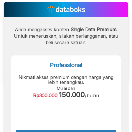
Anda mengakses konten
Single Data Premium.
Untuk meneruskan, silakan berlangganan, atau
beli secara satuan.
Professional
Nikmati akses premium dengan harga yang
lebih terjangkau.
Mulai dari
A
A
A
150.000
Rp300.000
/bulan
Font
Font
Font
Kecil
Sedang
Besar