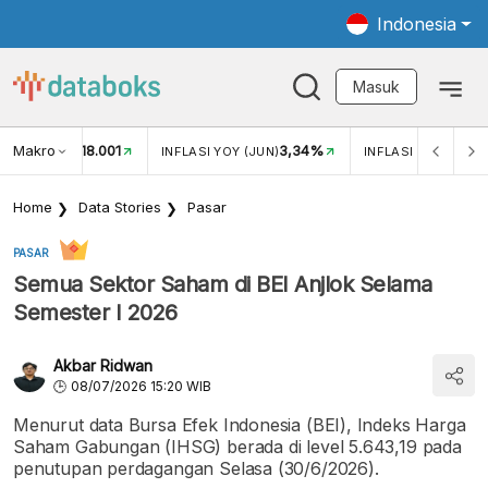
Indonesia
Masuk
Makro
18.001
3,34%
UKAR USD/IDR
INFLASI YOY (JUN)
INFLASI MOM (JUN
Home
Data Stories
Pasar
PASAR
Semua Sektor Saham di BEI Anjlok Selama
Semester I 2026
Akbar Ridwan
08/07/2026 15:20 WIB
Menurut data Bursa Efek Indonesia (BEI), Indeks Harga
Saham Gabungan (IHSG) berada di level 5.643,19 pada
penutupan perdagangan Selasa (30/6/2026).