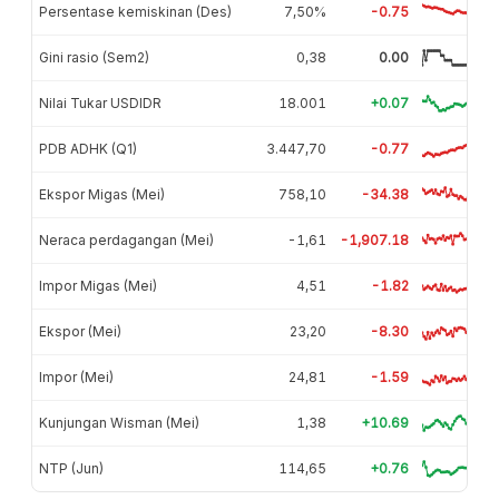
Persentase kemiskinan (Des)
7,50%
-0.75
Gini rasio (Sem2)
0,38
0.00
Nilai Tukar USDIDR
18.001
+0.07
PDB ADHK (Q1)
3.447,70
-0.77
Ekspor Migas (Mei)
758,10
-34.38
Neraca perdagangan (Mei)
-1,61
-1,907.18
Impor Migas (Mei)
4,51
-1.82
Ekspor (Mei)
23,20
-8.30
Impor (Mei)
24,81
-1.59
Kunjungan Wisman (Mei)
1,38
+10.69
NTP (Jun)
114,65
+0.76