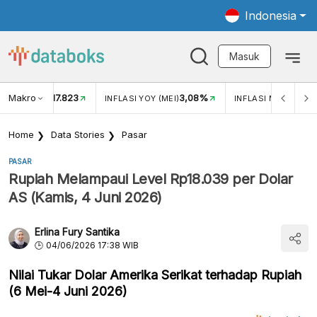
Indonesia
Masuk
Makro
17.823
3,08%
UKAR USD/IDR
INFLASI YOY (MEI)
INFLASI MOM (MEI)
Home
Data Stories
Pasar
PASAR
Rupiah Melampaui Level Rp18.039 per Dolar
AS (Kamis, 4 Juni 2026)
Erlina Fury Santika
04/06/2026 17:38 WIB
Nilai Tukar Dolar Amerika Serikat terhadap Rupiah
(6 Mei-4 Juni 2026)