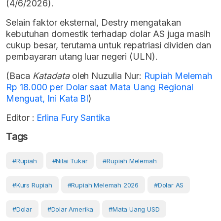
(4/6/2026).
Selain faktor eksternal, Destry mengatakan
kebutuhan domestik terhadap dolar AS juga masih
cukup besar, terutama untuk repatriasi dividen dan
pembayaran utang luar negeri (ULN).
(Baca
Katadata
oleh Nuzulia Nur:
Rupiah Melemah
Rp 18.000 per Dolar saat Mata Uang Regional
Menguat, Ini Kata BI
)
Editor :
Erlina Fury Santika
Tags
#Rupiah
#Nilai Tukar
#Rupiah Melemah
#kurs Rupiah
#Rupiah Melemah 2026
#Dolar AS
#Dolar
#Dolar Amerika
#Mata Uang USD