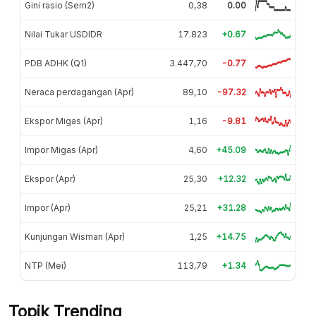
Gini rasio (Sem2)
0,38
0.00
Nilai Tukar USDIDR
17.823
+0.67
PDB ADHK (Q1)
3.447,70
-0.77
Neraca perdagangan (Apr)
89,10
-97.32
Ekspor Migas (Apr)
1,16
-9.81
Impor Migas (Apr)
4,60
+45.09
Ekspor (Apr)
25,30
+12.32
Impor (Apr)
25,21
+31.28
Kunjungan Wisman (Apr)
1,25
+14.75
NTP (Mei)
113,79
+1.34
Topik Trending