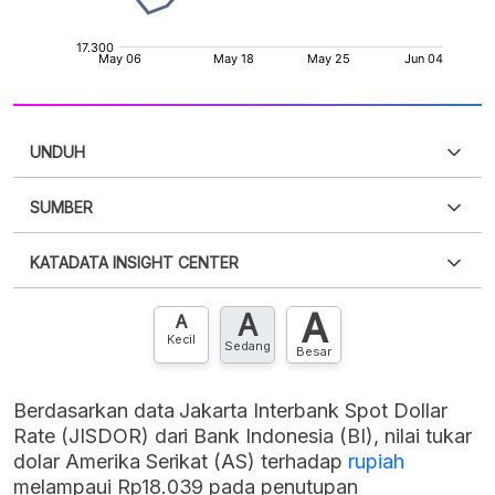
UNDUH
SUMBER
PDF
PNG
Silakan
login
untuk mengakses informasi ini
.
Belum
KATADATA INSIGHT CENTER
punya akun?
Silakan
Daftar sekarang
,
GRATIS!
XLS
EMBED
A
A
Hubungi sekarang »
A
Kecil
Sedang
Besar
Berdasarkan data Jakarta Interbank Spot Dollar
Rate (JISDOR) dari Bank Indonesia (BI), nilai tukar
dolar Amerika Serikat (AS) terhadap
rupiah
melampaui Rp18.039 pada penutupan