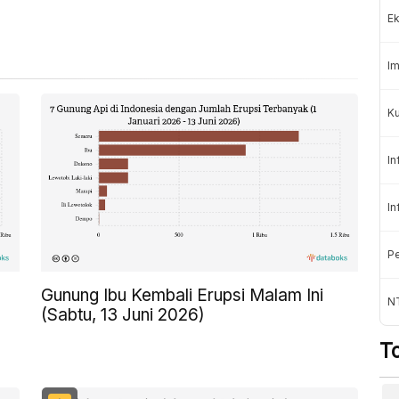
Ek
Im
Ku
In
In
Pe
Gunung Ibu Kembali Erupsi Malam Ini
N
(Sabtu, 13 Juni 2026)
T