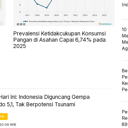
In
10
Prevalensi Ketidakcukupan Konsumsi
Me
Pangan di Asahan Capai 6,74% pada
Me
2025
Ag
Be
Pe
Ke
Pe
ari Ini: Indonesia Diguncang Gempa
o 5,1, Tak Berpotensi Tsunami
Pe
AN
Re
89
 20:06 WIB