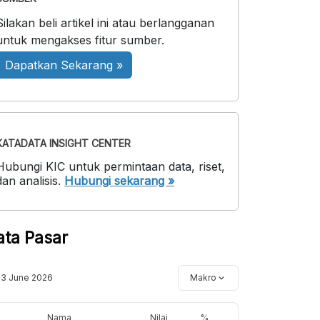
Silakan beli artikel ini atau berlangganan
untuk mengakses fitur sumber.
Dapatkan Sekarang »
KATADATA INSIGHT CENTER
Hubungi KIC untuk permintaan data, riset,
dan analisis.
Hubungi sekarang »
ata Pasar
13 June 2026
Makro
Nama
Nilai
%