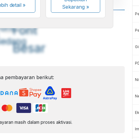
bih detail »
Sekarang
»
P
A
A
ont
Font
Pe
Sedang
Besar
Gi
P
a pembayaran berikut:
Ni
Ne
Ek
aran masih dalam proses aktivasi.
Im