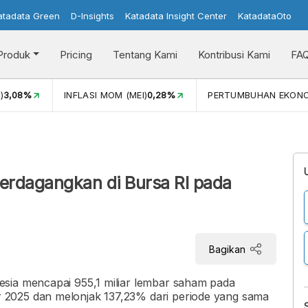
atadata Green
D-Insights
Katadata Insight Center
KatadataOto
Produk
Pricing
Tentang Kami
Kontribusi Kami
FA
)
3,08%
INFLASI MOM (MEI)
0,28%
PERTUMBUHAN EKON
erdagangkan di Bursa RI pada
Bagikan
sia mencapai 955,1 miliar lembar saham pada
2025 dan melonjak 137,23% dari periode yang sama