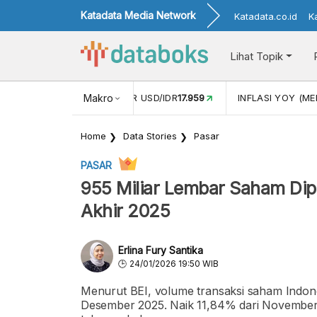
Katadata Media Network
Katadata.co.id
K
Lihat Topik
 (APR)
1,25
NILAI TUKAR USD/IDR
Makro
17.959
INFLASI YOY (MEI
Home
Data Stories
Pasar
PASAR
955 Miliar Lembar Saham Dip
Akhir 2025
Erlina Fury Santika
24/01/2026 19:50 WIB
Menurut BEI, volume transaksi saham Indone
Desember 2025. Naik 11,84% dari November 