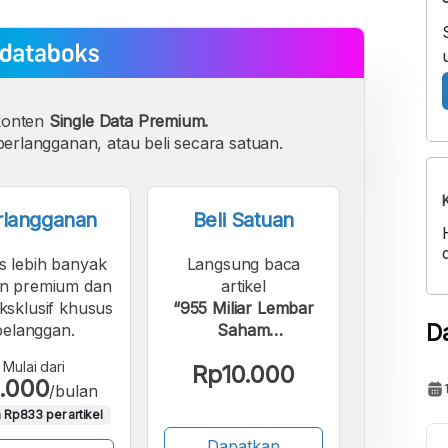
konten
Single Data Premium.
erlangganan, atau beli secara satuan.
rlangganan
Beli Satuan
s lebih banyak
Langsung baca
n premium dan
artikel
eksklusif khusus
“955 Miliar Lembar
D
pelanggan.
Saham
Diperdagangkan di
Mulai dari
Rp10.000
Bursa RI pada Akhir
.000
/bulan
2025”.
 Rp833 per artikel
Dapatkan