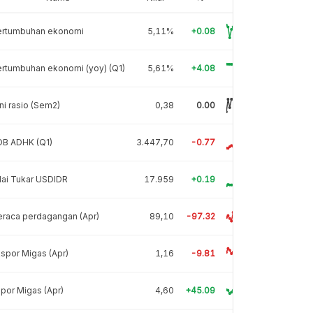
ertumbuhan ekonomi
5,11%
+0.08
rtumbuhan ekonomi (yoy) (Q1)
5,61%
+4.08
ni rasio (Sem2)
0,38
0.00
DB ADHK (Q1)
3.447,70
-0.77
lai Tukar USDIDR
17.959
+0.19
raca perdagangan (Apr)
89,10
-97.32
spor Migas (Apr)
1,16
-9.81
por Migas (Apr)
4,60
+45.09