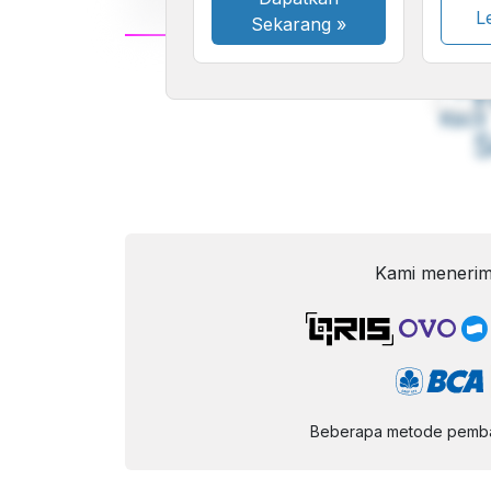
Le
Sekarang
»
A
Font
F
Kecil
Kami menerim
Beberapa metode pembay