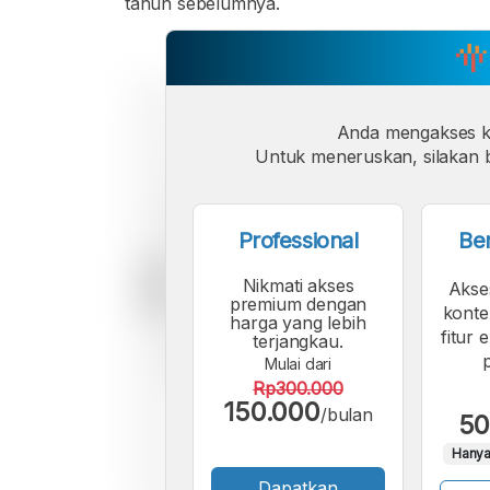
tahun sebelumnya.
Anda mengakses 
Untuk meneruskan, silakan b
Professional
Be
Nikmati akses
Akse
premium dengan
konte
harga yang lebih
fitur 
terjangkau.
Mulai dari
Rp300.000
150.000
/bulan
50
Hanya
Dapatkan