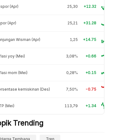
spor (Apr)
25,30
+12.32
por (Apr)
25,21
+31.28
njungan Wisman (Apr)
1,25
+14.75
flasi yoy (Mei)
3,08%
+0.66
flasi mom (Mei)
0,28%
+0.15
rsentase kemiskinan (Des)
7,50%
-0.75
TP (Mei)
113,79
+1.34
opik Trending
Harga Tembaga
Tren