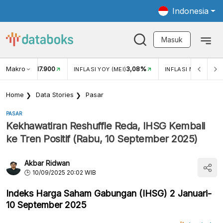
Indonesia
Masuk
Makro
17.900
3,08%
UKAR USD/IDR
INFLASI YOY (MEI)
INFLASI MOM (MEI)
Home
Data Stories
Pasar
PASAR
Kekhawatiran Reshuffle Reda, IHSG Kembali
ke Tren Positif (Rabu, 10 September 2025)
Akbar Ridwan
10/09/2025 20:02 WIB
Indeks Harga Saham Gabungan (IHSG) 2 Januari-
10 September 2025