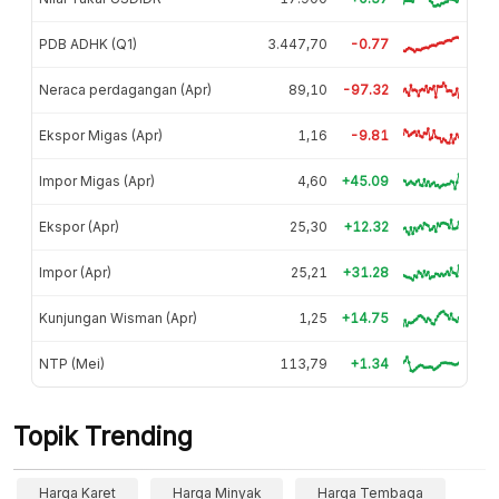
PDB ADHK (Q1)
3.447,70
-0.77
Neraca perdagangan (Apr)
89,10
-97.32
Ekspor Migas (Apr)
1,16
-9.81
Impor Migas (Apr)
4,60
+45.09
Ekspor (Apr)
25,30
+12.32
Impor (Apr)
25,21
+31.28
Kunjungan Wisman (Apr)
1,25
+14.75
NTP (Mei)
113,79
+1.34
Topik Trending
Harga Karet
Harga Minyak
Harga Tembaga