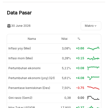
Data Pasar
30 June 2026
Makro
Nama
Nilai
%
Inflasi yoy (Mei)
3,08%
+0.66
Inflasi mom (Mei)
0,28%
+0.15
Pertumbuhan ekonomi
5,11%
+0.08
Pertumbuhan ekonomi (yoy) (Q1)
5,61%
+4.08
Persentase kemiskinan (Des)
7,50%
-0.75
Gini rasio (Sem2)
0,38
0.00
Nilai Tukar USDIDR
17.900
+0.37