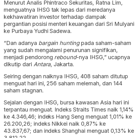
Menurut Analis Phintraco Sekuritas, Ratna Lim,
menguatnya IHSG tak lepas dari meredanya
kekhawatiran investor terhadap dampak
pergantian posisi menteri keuangan dari Sri Mulyani
ke Purbaya Yudhi Sadewa.
“Dan adanya
bargain hunting
pada saham-saham
yang sudah mengalami penurunan signifikan,
menjadi pendorong
rebound
-nya IHSG,” ucapnya
dikutip dari
Antara
, Jakarta.
Seiring dengan naiknya IHSG, 408 saham ditutup
menguat hari ini, 256 saham melemah, dan 144
saham stagnan.
Sejalan dengan IHSG, bursa kawasan Asia hari ini
terpantau menguat. Indeks Straits Times naik 1,14%
ke 4.346,46; indeks Hang Seng menguat 1,01% ke
26.200,26; indeks Nikkei naik 0,87% ke
43.837,67; dan indeks Shanghai menguat 0,13% ke
3.812,22.