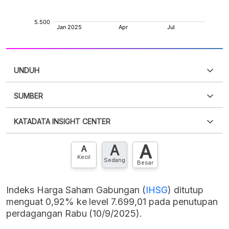
UNDUH
SUMBER
PDF
PNG
Silakan
login
untuk mengakses informasi ini
.
Belum
KATADATA INSIGHT CENTER
punya akun?
Silakan
Daftar sekarang
,
GRATIS!
XLS
EMBED
A
A
Hubungi sekarang »
A
Kecil
Sedang
Besar
Indeks Harga Saham Gabungan (
IHSG
) ditutup
menguat 0,92% ke level 7.699,01 pada penutupan
perdagangan Rabu (10/9/2025).