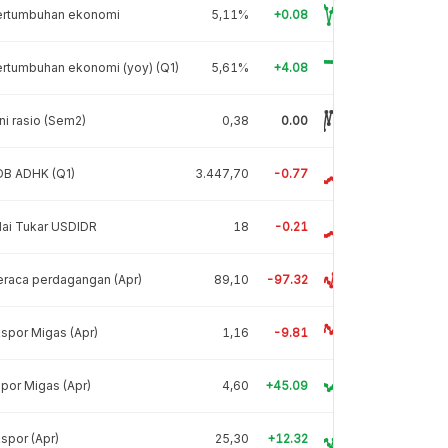
ertumbuhan ekonomi
5,11%
+0.08
rtumbuhan ekonomi (yoy) (Q1)
5,61%
+4.08
ni rasio (Sem2)
0,38
0.00
DB ADHK (Q1)
3.447,70
-0.77
lai Tukar USDIDR
18
-0.21
raca perdagangan (Apr)
89,10
-97.32
spor Migas (Apr)
1,16
-9.81
por Migas (Apr)
4,60
+45.09
spor (Apr)
25,30
+12.32