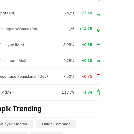
por (Apr)
25,21
+31.28
njungan Wisman (Apr)
1,25
+14.75
flasi yoy (Mei)
3,08%
+0.66
flasi mom (Mei)
0,28%
+0.15
rsentase kemiskinan (Des)
7,50%
-0.75
TP (Mei)
113,79
+1.34
opik Trending
Minyak Mentah
Harga Tembaga