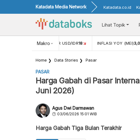
Katadata Media Network
Katadata.co.id
K
Lihat Topik
 (APR)
1,25
NILAI TUKAR USD/IDR
Makro
18
INFLASI YOY (MEI)
3,
Home
Data Stories
Pasar
PASAR
Harga Gabah di Pasar Interna
Juni 2026)
Agus Dwi Darmawan
03/06/2026 15:01 WIB
Harga Gabah Tiga Bulan Terakhir