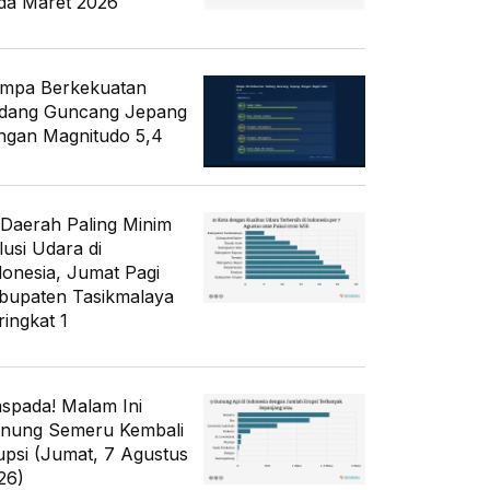
da Maret 2026
mpa Berkekuatan
dang Guncang Jepang
ngan Magnitudo 5,4
 Daerah Paling Minim
lusi Udara di
donesia, Jumat Pagi
bupaten Tasikmalaya
ringkat 1
spada! Malam Ini
nung Semeru Kembali
upsi (Jumat, 7 Agustus
26)