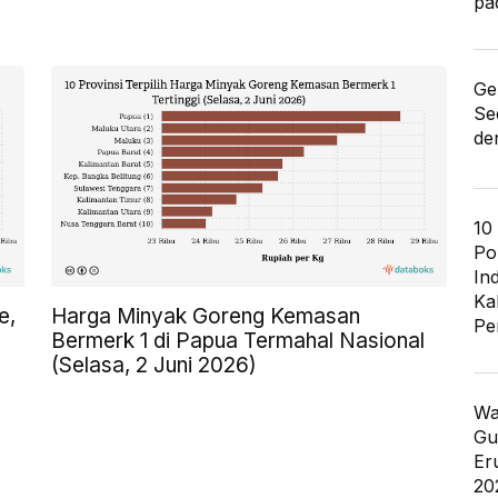
pa
Ge
Se
de
10
Po
In
Ka
e,
Harga Minyak Goreng Kemasan
Pe
Bermerk 1 di Papua Termahal Nasional
(Selasa, 2 Juni 2026)
Wa
Gu
Er
20