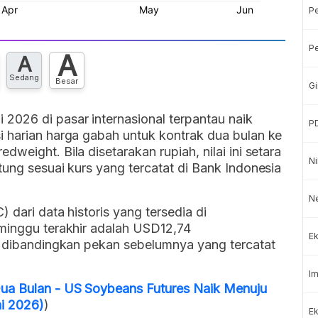
P
Pe
A
A
Sedang
Besar
Gi
2026 di pasar internasional terpantau naik
P
i harian harga gabah untuk kontrak dua bulan ke
weight. Bila disetarakan rupiah, nilai ini setara
Ni
tung sesuai kurs yang tercatat di Bank Indonesia
Ne
 dari data historis yang tersedia di
eminggu terakhir adalah USD12,74
Ek
un dibandingkan pekan sebelumnya yang tercatat
Im
Dua Bulan - US Soybeans Futures Naik Menuju
ni 2026)
)
Ek