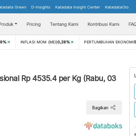
atadata Green
D-Insights
Katadata Insight Center
KatadataOto
Produk
Pricing
Tentang Kami
Kontribusi Kami
FA
08%
INFLASI MOM (MEI)
0,28%
PERTUMBUHAN EKONOMI
5
sional Rp 4535.4 per Kg (Rabu, 03
Bagikan