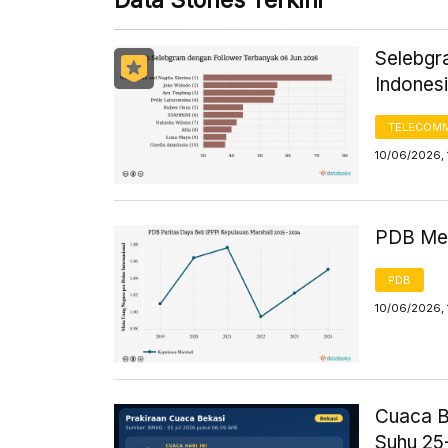
Data Stories Terkini
Selebgr
Indones
TELECOMM
10/06/2026,
PDB Men
PDB
10/06/2026,
Cuaca B
Suhu 25