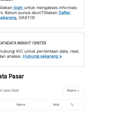
Silakan
login
untuk mengakses informasi
ni
.
Belum punya akun?
Silakan
Daftar
sekarang
,
GRATIS!
KATADATA INSIGHT CENTER
Hubungi KIC untuk permintaan data, riset,
dan analisis.
Hubungi sekarang »
ata Pasar
10 June 2026
Makro
Nama
Nilai
%