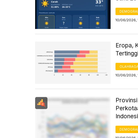
DEMOGRA
10/06/2026,
Eropa, 
Tertingg
OLAHRAG
10/06/2026, 
Provins
Perkota
Indones
DEMOGRA