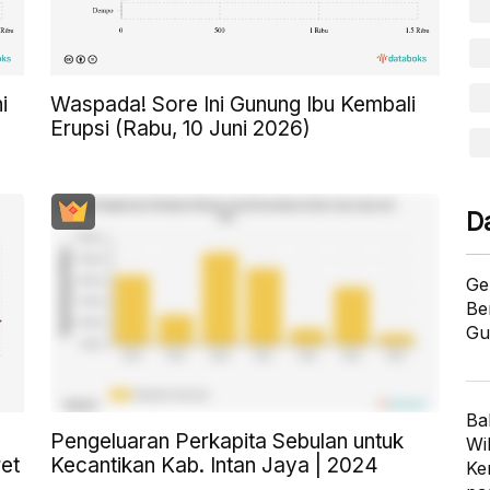
i
Waspada! Sore Ini Gunung Ibu Kembali
Erupsi (Rabu, 10 Juni 2026)
D
Ge
Be
Gu
Ba
Pengeluaran Perkapita Sebulan untuk
Wi
et
Kecantikan Kab. Intan Jaya | 2024
Ke