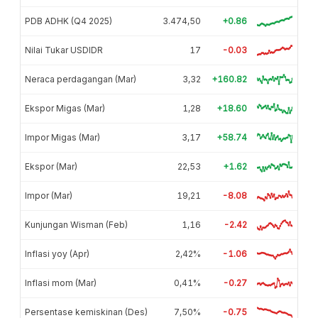
PDB ADHK (Q4 2025)
3.474,50
+0.86
Nilai Tukar USDIDR
17
-0.03
Neraca perdagangan (Mar)
3,32
+160.82
Ekspor Migas (Mar)
1,28
+18.60
Impor Migas (Mar)
3,17
+58.74
Ekspor (Mar)
22,53
+1.62
Impor (Mar)
19,21
-8.08
Kunjungan Wisman (Feb)
1,16
-2.42
Inflasi yoy (Apr)
2,42%
-1.06
Inflasi mom (Mar)
0,41%
-0.27
Persentase kemiskinan (Des)
7,50%
-0.75