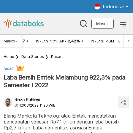
Indonesia
Masuk
Makro
17
2,42%
0,4
KAR USD/IDR
INFLASI YOY (APR)
INFLASI MOM (MAR)
Home
Data Stories
Pasar
PASAR
Laba Bersih Emtek Melambung 922,3% pada
Semester I 2022
Reza Pahlevi
12/08/2022 11:20 WIB
Elang Mahkota Teknologi atau Emtek mencatatkan
pendapatan sebesar Rp7,1 triliun dengan laba bersih
Rp2,7 triliun. Laba dari entitas asosiasi Emtek