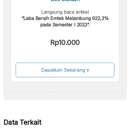
Langsung baca artikel
“Laba Bersih Emtek Melambung 922,3%
pada Semester I 2022”.
Kami menerima pembayaran berikut:
Rp10.000
Dapatkan Sekarang
»
Beberapa metode pembayaran masih dalam
proses aktivasi.
Data Terkait