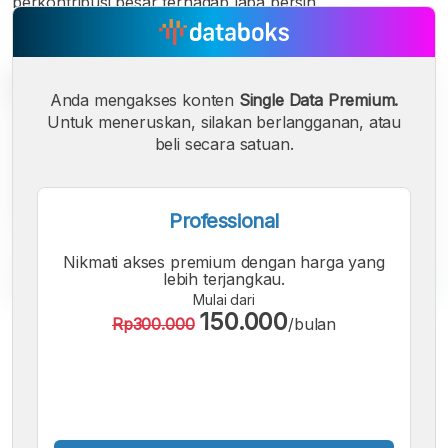
berkontribusi besar terhadap laba bersih.
Anda mengakses konten
Single Data Premium.
Untuk meneruskan, silakan berlangganan, atau
beli secara satuan.
Professional
Nikmati akses premium dengan harga yang
lebih terjangkau.
Mulai dari
150.000
Rp300.000
/bulan
A
A
A
Font
Font
Font
Kecil
Sedang
Besar