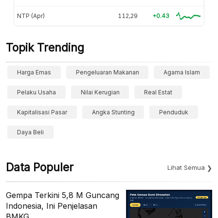
NTP (Apr)
112,29
+0.43
Topik Trending
Harga Emas
Pengeluaran Makanan
Agama Islam
Pelaku Usaha
Nilai Kerugian
Real Estat
Kapitalisasi Pasar
Angka Stunting
Penduduk
Daya Beli
Data Populer
Lihat Semua
Gempa Terkini 5,8 M Guncang
Indonesia, Ini Penjelasan
BMKG