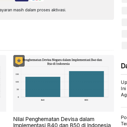
aran masih dalam proses aktivasi.
D
Up
In
Ag
Po
Nilai Penghematan Devisa dalam
Te
Implementasi B40 dan B50 di Indonesia