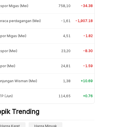
spor Migas (Mei)
758,10
-34.38
eraca perdagangan (Mei)
-1,61
-1,907.18
por Migas (Mei)
4,51
-1.82
spor (Mei)
23,20
-8.30
por (Mei)
24,81
-1.59
unjungan Wisman (Mei)
1,38
+10.69
P (Jun)
114,65
+0.76
opik Trending
Harga Karet
Harga Minyak