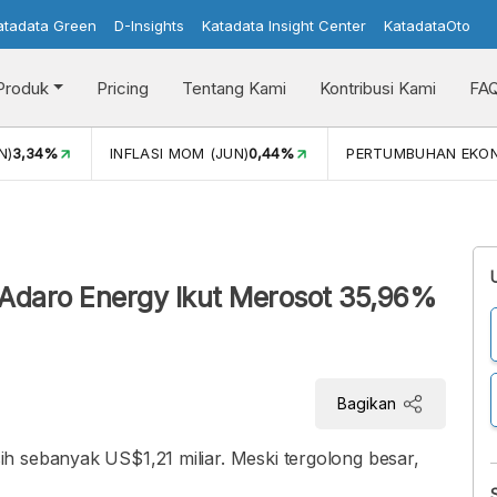
atadata Green
D-Insights
Katadata Insight Center
KatadataOto
Produk
Pricing
Tentang Kami
Kontribusi Kami
FA
N)
3,34%
INFLASI MOM (JUN)
0,44%
PERTUMBUHAN EKO
 Adaro Energy Ikut Merosot 35,96%
Bagikan
h sebanyak US$1,21 miliar. Meski tergolong besar,