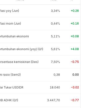
flasi yoy (Jun)
3,34%
+0.26
flasi mom (Jun)
0,44%
+0.16
ertumbuhan ekonomi
5,11%
+0.08
rtumbuhan ekonomi (yoy) (Q1)
5,61%
+4.08
rsentase kemiskinan (Des)
7,50%
-0.75
ni rasio (Sem2)
0,38
0.00
lai Tukar USDIDR
18.040
-0.02
DB ADHK (Q1)
3.447,70
-0.77