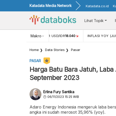
Katadata Media Network
Katadata.co.id
K
Lihat Topik
 (MEI)
1,38
NILAI TUKAR USD/IDR
Makro
18.040
INFLASI YOY (JU
Home
Data Stories
Pasar
PASAR
Harga Batu Bara Jatuh, Laba
September 2023
Erlina Fury Santika
06/11/2023 15:25 WIB
Adaro Energy Indonesia mengeruk laba bersi
angka ini sudah merosot 35,96% (yoy).