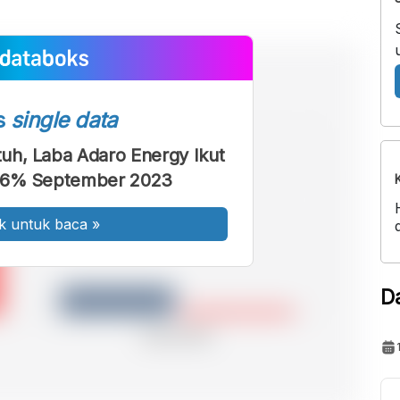
s
single data
tuh, Laba Adaro Energy Ikut
96% September 2023
k untuk baca
»
D