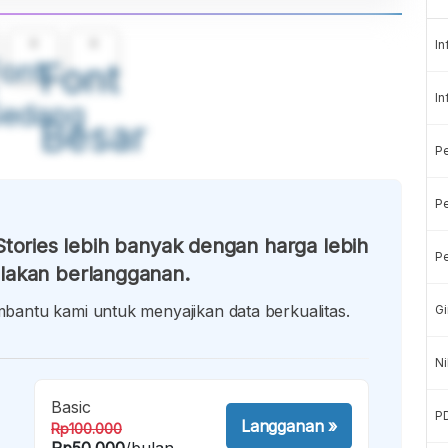
A
A
In
ont
Font
In
Sedang
Besar
P
Pe
tories lebih banyak dengan harga lebih
Pe
lakan berlangganan.
antu kami untuk menyajikan data berkualitas.
Gi
Ni
Basic
P
Langganan
»
Rp100.000
Rp50.000
/bulan