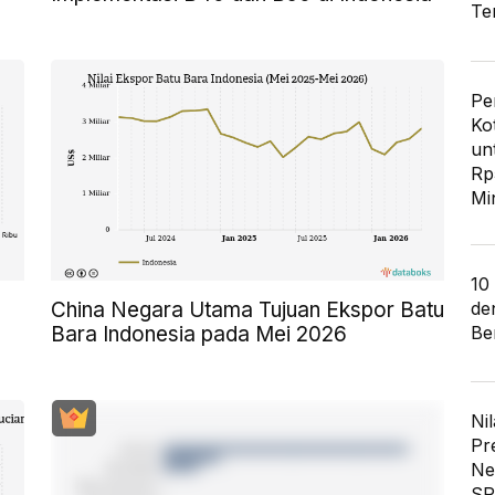
Te
Pe
Ko
un
Rp
Mi
10
de
China Negara Utama Tujuan Ekspor Batu
Ber
Bara Indonesia pada Mei 2026
Nil
Pr
Ne
SP