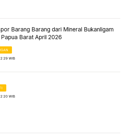
spor Barang Barang dari Mineral Bukanligam
 Papua Barat April 2026
NGAN
12:29 WIB
FI
12:20 WIB