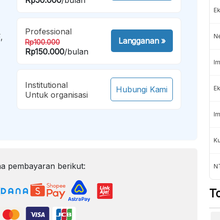
Ek
Professional
,
N
Langganan
»
Rp100.000
Rp150.000
/bulan
Im
Institutional
Hubungi Kami
Ek
Untuk organisasi
Im
K
a pembayaran berikut:
NT
T