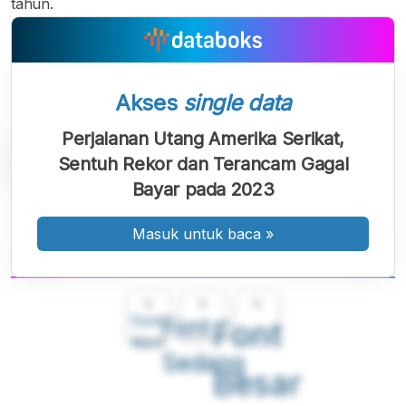
tahun.
Akses
single data
Perjalanan Utang Amerika Serikat,
Sentuh Rekor dan Terancam Gagal
Bayar pada 2023
Masuk untuk baca
»
A
A
A
Font
Font
Font
Kecil
Sedang
Besar