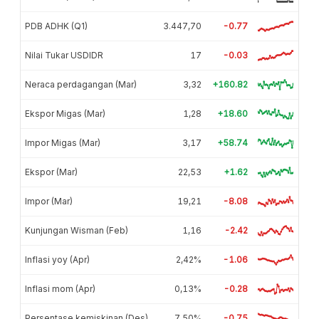
PDB ADHK (Q1)
3.447,70
-0.77
Nilai Tukar USDIDR
17
-0.03
Neraca perdagangan (Mar)
3,32
+160.82
Ekspor Migas (Mar)
1,28
+18.60
Impor Migas (Mar)
3,17
+58.74
Ekspor (Mar)
22,53
+1.62
Impor (Mar)
19,21
-8.08
Kunjungan Wisman (Feb)
1,16
-2.42
Inflasi yoy (Apr)
2,42%
-1.06
Inflasi mom (Apr)
0,13%
-0.28
Persentase kemiskinan (Des)
7,50%
-0.75