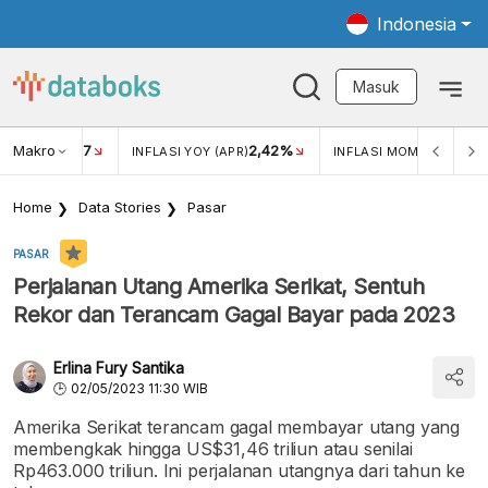
Indonesia
Masuk
Makro
17
2,42%
0,1
KAR USD/IDR
INFLASI YOY (APR)
INFLASI MOM (APR)
Home
Data Stories
Pasar
PASAR
Perjalanan Utang Amerika Serikat, Sentuh
Rekor dan Terancam Gagal Bayar pada 2023
Erlina Fury Santika
02/05/2023 11:30 WIB
Amerika Serikat terancam gagal membayar utang yang
membengkak hingga US$31,46 triliun atau senilai
Rp463.000 triliun. Ini perjalanan utangnya dari tahun ke