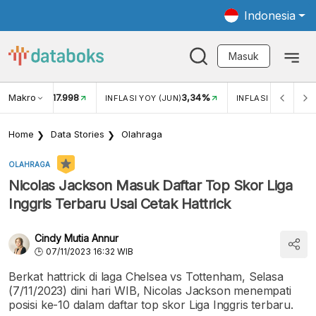
Indonesia
Masuk
Makro
17.998
3,34%
UKAR USD/IDR
INFLASI YOY (JUN)
INFLASI MOM (JUN
Home
Data Stories
Olahraga
OLAHRAGA
Nicolas Jackson Masuk Daftar Top Skor Liga
Inggris Terbaru Usai Cetak Hattrick
Cindy Mutia Annur
07/11/2023 16:32 WIB
Berkat hattrick di laga Chelsea vs Tottenham, Selasa
(7/11/2023) dini hari WIB, Nicolas Jackson menempati
posisi ke-10 dalam daftar top skor Liga Inggris terbaru.