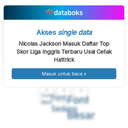
Akses
single data
Nicolas Jackson Masuk Daftar Top
Skor Liga Inggris Terbaru Usai Cetak
Hattrick
Masuk untuk baca
»
A
A
A
Font
Font
Font
Kecil
Sedang
Besar