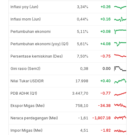
Inflasi yoy (Jun)
3,34%
+0.26
Inflasi mom (Jun)
0,44%
+0.16
Pertumbuhan ekonomi
5,11%
+0.08
Pertumbuhan ekonomi (yoy) (Q1)
5,61%
+4.08
Persentase kemiskinan (Des)
7,50%
-0.75
Gini rasio (Sem2)
0,38
0.00
Nilai Tukar USDIDR
17.998
+0.40
PDB ADHK (Q1)
3.447,70
-0.77
Ekspor Migas (Mei)
758,10
-34.38
Neraca perdagangan (Mei)
-1,61
-1,907.18
Impor Migas (Mei)
4,51
-1.82