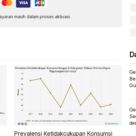
aran masih dalam proses aktivasi.
D
Ge
Be
Gu
Ge
Se
de
Prevalensi Ketidakcukupan Konsumsi