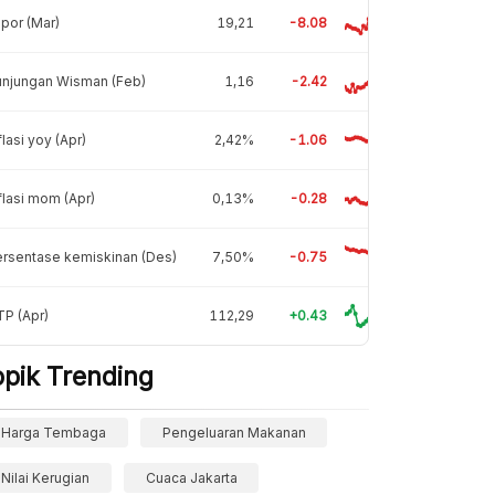
por (Mar)
19,21
-8.08
unjungan Wisman (Feb)
1,16
-2.42
flasi yoy (Apr)
2,42%
-1.06
flasi mom (Apr)
0,13%
-0.28
rsentase kemiskinan (Des)
7,50%
-0.75
P (Apr)
112,29
+0.43
opik Trending
Harga Tembaga
Pengeluaran Makanan
Nilai Kerugian
Cuaca Jakarta