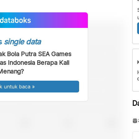
s
single data
ak Bola Putra SEA Games
as Indonesia Berapa Kali
Menang?
k untuk baca
»
D