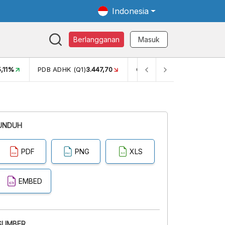
Indonesia
Berlangganan
Masuk
5,11%
PDB ADHK (Q1)
3.447,70
GINI RASIO (SEM2)
0,38
UNDUH
PDF
PNG
XLS
EMBED
SUMBER