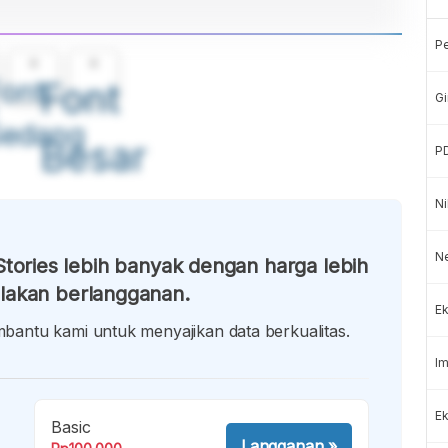
P
A
A
ont
Font
Gi
Sedang
Besar
P
Ni
N
tories lebih banyak dengan harga lebih
lakan berlangganan.
Ek
antu kami untuk menyajikan data berkualitas.
Im
Ek
Basic
Langganan
»