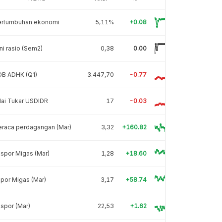
ertumbuhan ekonomi
5,11%
+0.08
ni rasio (Sem2)
0,38
0.00
DB ADHK (Q1)
3.447,70
-0.77
lai Tukar USDIDR
17
-0.03
eraca perdagangan (Mar)
3,32
+160.82
spor Migas (Mar)
1,28
+18.60
por Migas (Mar)
3,17
+58.74
spor (Mar)
22,53
+1.62