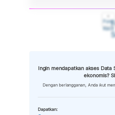
A
Font
F
Kecil
Ingin mendapatkan akses Data S
ekonomis? Si
Dengan berlangganan, Anda ikut memb
Dapatkan: