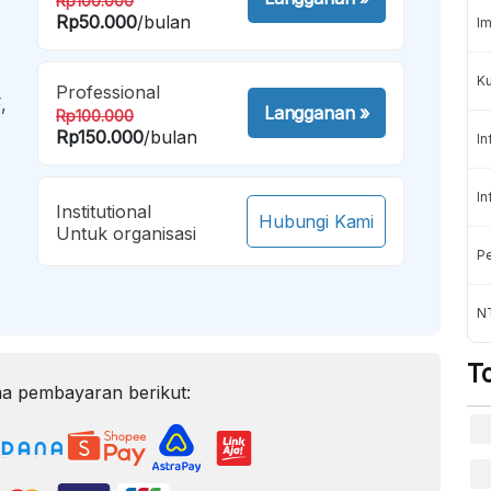
Rp100.000
Rp50.000
/bulan
Im
K
Professional
,
Langganan
»
Rp100.000
Rp150.000
/bulan
In
In
Institutional
Hubungi Kami
Untuk organisasi
Pe
NT
T
a pembayaran berikut: