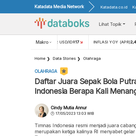
Katadata Media Network
Katadata.co.id
K
Lihat Topik
 (FEB)
1,16
NILAI TUKAR USD/IDR
Makro
17
INFLASI YOY (APR)
2,
Home
Data Stories
Olahraga
OLAHRAGA
Daftar Juara Sepak Bola Put
Indonesia Berapa Kali Menan
Cindy Mutia Annur
17/05/2023 13:03 WIB
Timnas Indonesia resmi menjadi juara caban
merupakan ketiga kalinya RI menyabet gelar 