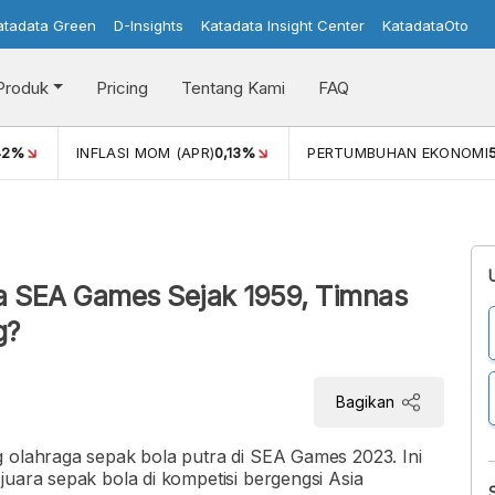
atadata Green
D-Insights
Katadata Insight Center
KatadataOto
Produk
Pricing
Tentang Kami
FAQ
42%
INFLASI MOM (APR)
0,13%
PERTUMBUHAN EKONOMI
ra SEA Games Sejak 1959, Timnas
g?
Bagikan
g olahraga sepak bola putra di SEA Games 2023. Ini
juara sepak bola di kompetisi bergengsi Asia