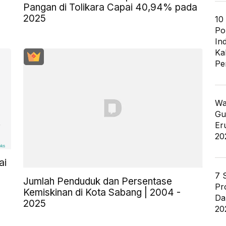
Pangan di Tolikara Capai 40,94% pada
2025
10
Po
In
Ka
Pe
Wa
Gu
Er
20
ai
7 
Jumlah Penduduk dan Persentase
Pr
Kemiskinan di Kota Sabang | 2004 -
Da
2025
20