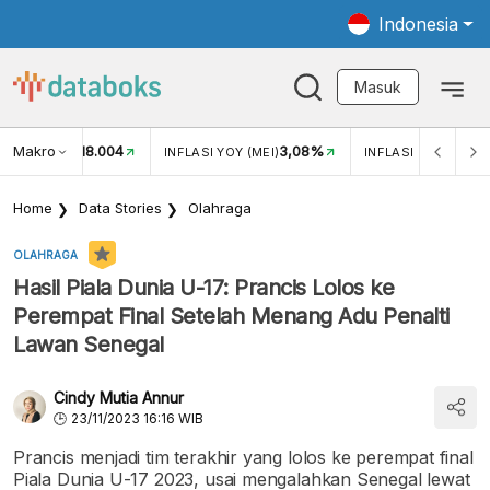
Indonesia
Masuk
Makro
18.004
3,08%
UKAR USD/IDR
INFLASI YOY (MEI)
INFLASI MOM (MEI)
Home
Data Stories
Olahraga
OLAHRAGA
Hasil Piala Dunia U-17: Prancis Lolos ke
Perempat Final Setelah Menang Adu Penalti
Lawan Senegal
Cindy Mutia Annur
23/11/2023 16:16 WIB
Prancis menjadi tim terakhir yang lolos ke perempat final
Piala Dunia U-17 2023, usai mengalahkan Senegal lewat