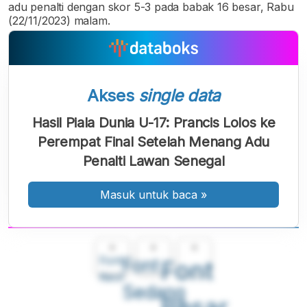
adu penalti dengan skor 5-3 pada babak 16 besar, Rabu
(22/11/2023) malam.
Akses
single data
Hasil Piala Dunia U-17: Prancis Lolos ke
Perempat Final Setelah Menang Adu
Penalti Lawan Senegal
Masuk untuk baca
»
A
A
A
Font
Font
Font
Kecil
Sedang