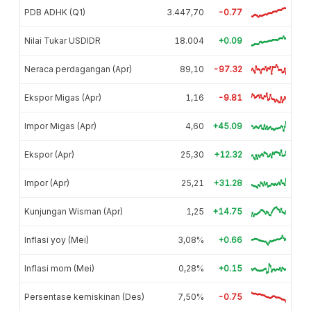
PDB ADHK (Q1)
3.447,70
-0.77
Nilai Tukar USDIDR
18.004
+0.09
Neraca perdagangan (Apr)
89,10
-97.32
Ekspor Migas (Apr)
1,16
-9.81
Impor Migas (Apr)
4,60
+45.09
Ekspor (Apr)
25,30
+12.32
Impor (Apr)
25,21
+31.28
Kunjungan Wisman (Apr)
1,25
+14.75
Inflasi yoy (Mei)
3,08%
+0.66
Inflasi mom (Mei)
0,28%
+0.15
Persentase kemiskinan (Des)
7,50%
-0.75