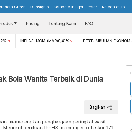
atadata Green
D-Insights
Katadata Insight Center
KatadataOto
Produk
Pricing
Tentang Kami
FAQ
42%
INFLASI MOM (MAR)
0,41%
PERTUMBUHAN EKONOMI
ak Bola Wanita Terbaik di Dunia
Bagikan
erman memenangkan penghargaan peringkat wasit
0. Menurut penilaian IFFHS, ia memperoleh skor 171