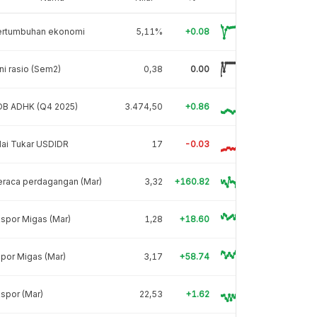
ertumbuhan ekonomi
5,11%
+0.08
ni rasio (Sem2)
0,38
0.00
DB ADHK (Q4 2025)
3.474,50
+0.86
lai Tukar USDIDR
17
-0.03
eraca perdagangan (Mar)
3,32
+160.82
spor Migas (Mar)
1,28
+18.60
por Migas (Mar)
3,17
+58.74
spor (Mar)
22,53
+1.62