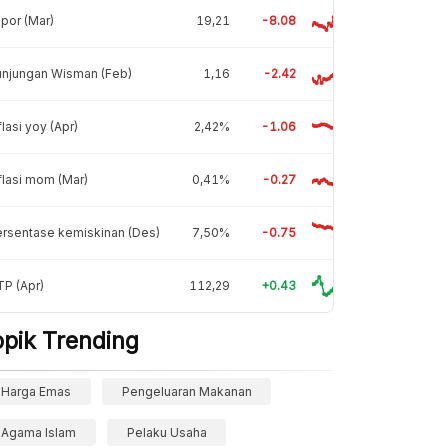
por (Mar)
19,21
-8.08
unjungan Wisman (Feb)
1,16
-2.42
flasi yoy (Apr)
2,42%
-1.06
flasi mom (Mar)
0,41%
-0.27
rsentase kemiskinan (Des)
7,50%
-0.75
P (Apr)
112,29
+0.43
opik Trending
Harga Emas
Pengeluaran Makanan
Agama Islam
Pelaku Usaha