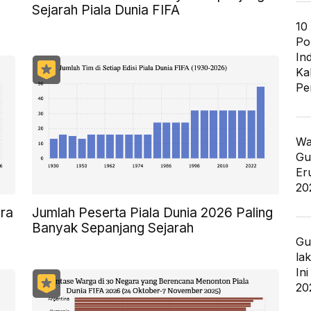
Sejarah Piala Dunia FIFA
10
Po
In
Ka
Pe
Wa
Gu
Er
20
ara
Jumlah Peserta Piala Dunia 2026 Paling
Banyak Sepanjang Sejarah
Gu
la
In
20