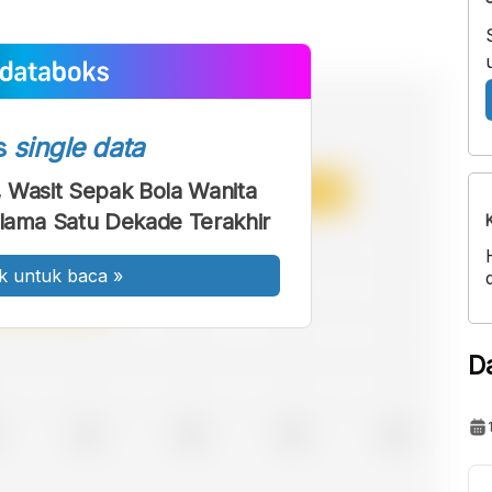
s
single data
, Wasit Sepak Bola Wanita
elama Satu Dekade Terakhir
k untuk baca
»
D