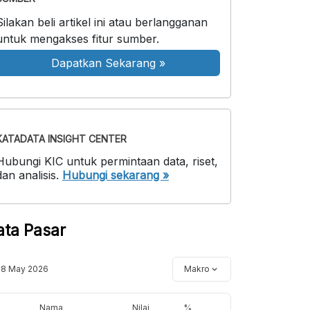
Silakan beli artikel ini atau berlangganan
untuk mengakses fitur sumber.
Dapatkan Sekarang
»
KATADATA INSIGHT CENTER
Hubungi KIC untuk permintaan data, riset,
dan analisis.
Hubungi sekarang »
ata Pasar
18 May 2026
Makro
Nama
Nilai
%