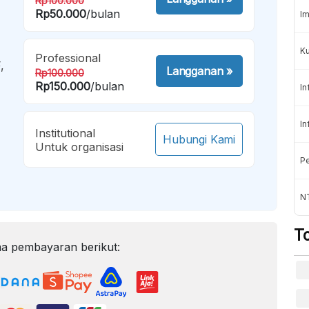
Rp100.000
Rp50.000
/bulan
Im
K
Professional
,
Langganan
»
Rp100.000
Rp150.000
/bulan
In
In
Institutional
Hubungi Kami
Untuk organisasi
Pe
NT
T
a pembayaran berikut: