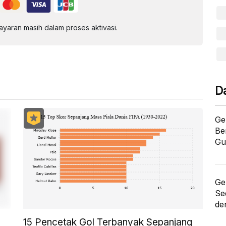
aran masih dalam proses aktivasi.
D
Ge
Be
Gu
Ge
Se
de
15 Pencetak Gol Terbanyak Sepanjang