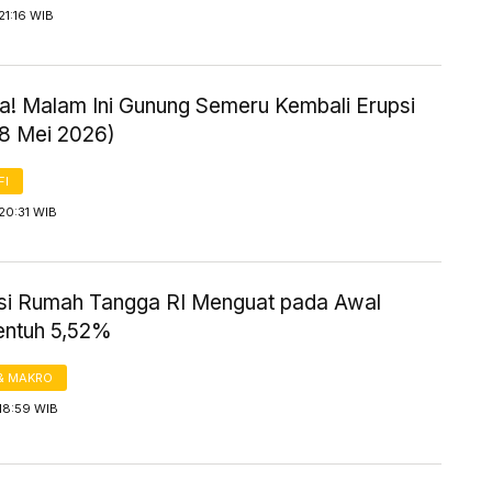
21:16 WIB
! Malam Ini Gunung Semeru Kembali Erupsi
18 Mei 2026)
FI
20:31 WIB
i Rumah Tangga RI Menguat pada Awal
entuh 5,52%
& MAKRO
18:59 WIB