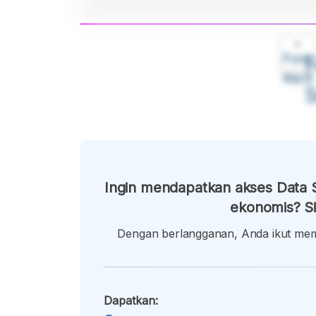
A
Font
F
Kecil
Ingin mendapatkan akses Data S
ekonomis? Si
Dengan berlangganan, Anda ikut memb
Dapatkan: