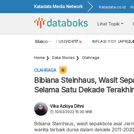
Katadata Media Network
Katadata.co.id
K
Lihat Topik
 (FEB)
1,16
NILAI TUKAR USD/IDR
Makro
17
INFLASI YOY (APR)
2,
Home
Data Stories
Olahraga
OLAHRAGA
Bibiana Steinhaus, Wasit Sep
Selama Satu Dekade Terakhir
Vika Azkiya Dihni
10/02/2022 15:30 WIB
Bibiana Steinhaus, wasit sepakbola asal J
wanita terbaik dunia dalam dekade 2011-202