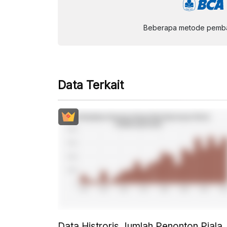
Beberapa metode pembay
Data Terkait
Data Histroris Jumlah Penonton Piala