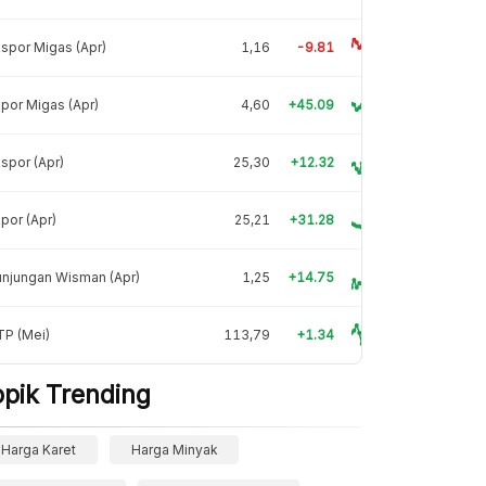
spor Migas (Apr)
1,16
-9.81
por Migas (Apr)
4,60
+45.09
spor (Apr)
25,30
+12.32
por (Apr)
25,21
+31.28
njungan Wisman (Apr)
1,25
+14.75
TP (Mei)
113,79
+1.34
opik Trending
Harga Karet
Harga Minyak