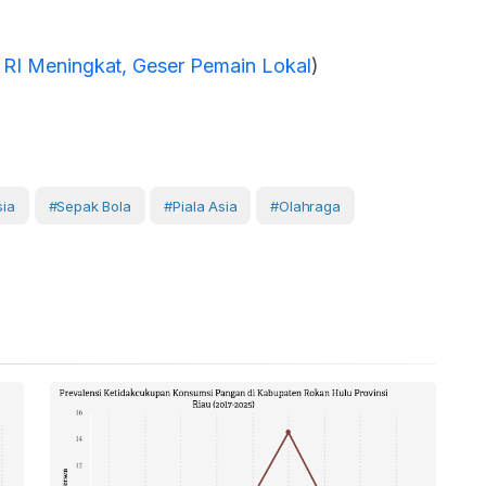
s RI Meningkat, Geser Pemain Lokal
)
sia
#Sepak Bola
#Piala Asia
#Olahraga