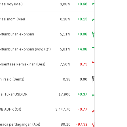
flasi yoy (Mei)
3,08%
+0.66
flasi mom (Mei)
0,28%
+0.15
ertumbuhan ekonomi
5,11%
+0.08
rtumbuhan ekonomi (yoy) (Q1)
5,61%
+4.08
rsentase kemiskinan (Des)
7,50%
-0.75
ni rasio (Sem2)
0,38
0.00
lai Tukar USDIDR
17.900
+0.37
DB ADHK (Q1)
3.447,70
-0.77
raca perdagangan (Apr)
89,10
-97.32