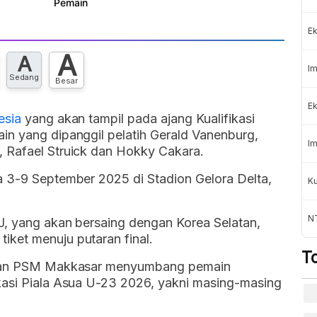
Ek
A
A
Im
Sedang
Besar
Ek
esia
yang akan tampil pada ajang Kualifikasi
in yang dipanggil pelatih Gerald Vanenburg,
Im
, Rafael Struick dan Hokky Cakara.
a 3-9 September 2025 di Stadion Gelora Delta,
Ku
N
J, yang akan bersaing dengan Korea Selatan,
iket menuju putaran final.
T
d dan PSM Makkasar menyumbang pemain
kasi Piala Asua U-23 2026, yakni masing-masing