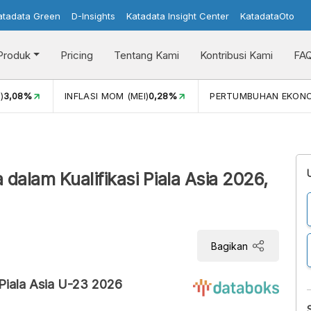
atadata Green
D-Insights
Katadata Insight Center
KatadataOto
Produk
Pricing
Tentang Kami
Kontribusi Kami
FA
)
3,08%
INFLASI MOM (MEI)
0,28%
PERTUMBUHAN EKON
dalam Kualifikasi Piala Asia 2026,
Bagikan
Piala Asia U-23 2026