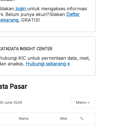
Silakan
login
untuk mengakses informasi
ni
.
Belum punya akun?
Silakan
Daftar
sekarang
,
GRATIS!
KATADATA INSIGHT CENTER
Hubungi KIC untuk permintaan data, riset,
dan analisis.
Hubungi sekarang »
ata Pasar
30 June 2026
Makro
Nama
Nilai
%