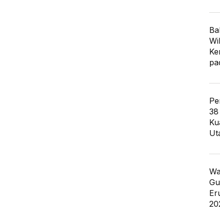
Ba
Wi
Ke
pa
Pe
38
Ku
Ut
Wa
Gu
Er
20