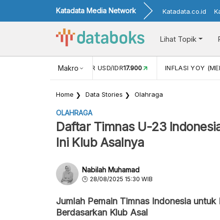
Katadata Media Network
Katadata.co.id
K
Lihat Topik
 (APR)
1,25
NILAI TUKAR USD/IDR
Makro
17.900
INFLASI YOY (MEI
Home
Data Stories
Olahraga
OLAHRAGA
Daftar Timnas U-23 Indonesia 
Ini Klub Asalnya
Nabilah Muhamad
28/08/2025 15:30 WIB
Jumlah Pemain Timnas Indonesia untuk 
Berdasarkan Klub Asal