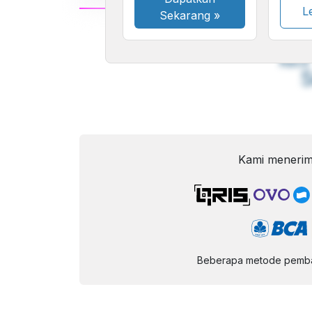
Le
Sekarang
»
A
Font
F
Kecil
Kami menerim
Beberapa metode pembay