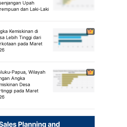
senjangan Upah
rempuan dan Laki-Laki
gka Kemiskinan di
sa Lebih Tinggi dari
rkotaan pada Maret
26
luku-Papua, Wilayah
ngan Angka
miskinan Desa
rtinggi pada Maret
26