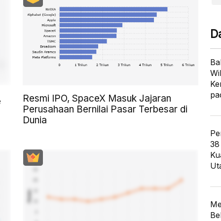
D
Ba
Wi
Ke
pa
Resmi IPO, SpaceX Masuk Jajaran
e
Perusahaan Bernilai Pasar Terbesar di
Dunia
Pe
38
Ku
Ut
Me
Be