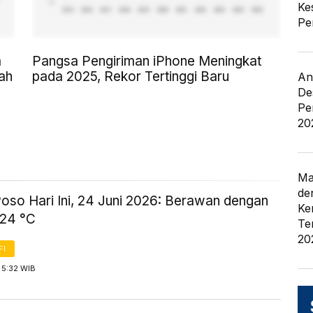
Ke
Pe
a
Pangsa Pengiriman iPhone Meningkat
ah
pada 2025, Rekor Tertinggi Baru
An
De
Pe
20
Ma
de
oso Hari Ini, 24 Juni 2026: Berawan dengan
Ke
-24 °C
Te
20
FI
 5:32 WIB