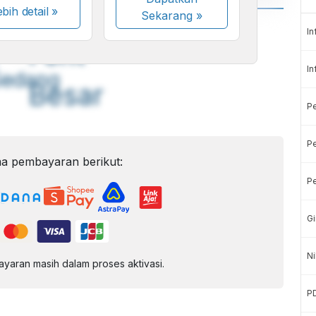
bih detail »
Sekarang
»
A
A
In
ont
Font
In
Sedang
Besar
P
Pe
a pembayaran berikut:
Pe
Gi
Ni
aran masih dalam proses aktivasi.
P