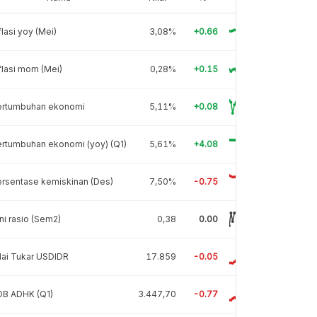
flasi yoy (Mei)
3,08%
+0.66
flasi mom (Mei)
0,28%
+0.15
ertumbuhan ekonomi
5,11%
+0.08
rtumbuhan ekonomi (yoy) (Q1)
5,61%
+4.08
rsentase kemiskinan (Des)
7,50%
-0.75
ni rasio (Sem2)
0,38
0.00
lai Tukar USDIDR
17.859
-0.05
DB ADHK (Q1)
3.447,70
-0.77