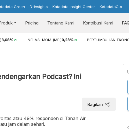
atadata Green
D-Insights
Katadata Insight Center
KatadataOto
Produk
Pricing
Tentang Kami
Kontribusi Kami
FA
)
3,08%
INFLASI MOM (MEI)
0,28%
PERTUMBUHAN EKON
ndengarkan Podcast? Ini
Bagikan
ortas atau 49% responden di Tanah Air
tu jam dalam sehari.