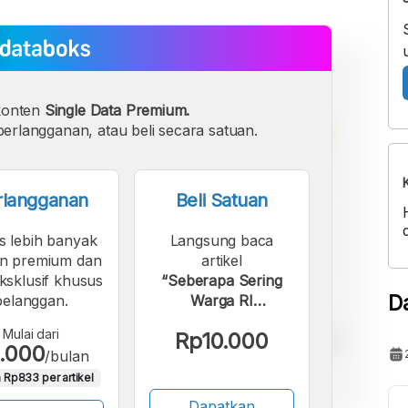
konten
Single Data Premium.
erlangganan, atau beli secara satuan.
rlangganan
Beli Satuan
s lebih banyak
Langsung baca
n premium dan
artikel
eksklusif khusus
“Seberapa Sering
D
pelanggan.
Warga RI
Mendengarkan
Mulai dari
Rp10.000
Podcast? Ini
.000
/bulan
Surveinya! ”.
 Rp833 per artikel
Dapatkan