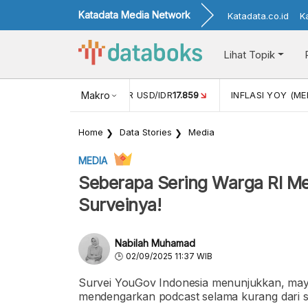
Katadata Media Network
Katadata.co.id
K
Lihat Topik
 (APR)
1,25
NILAI TUKAR USD/IDR
Makro
17.859
INFLASI YOY (MEI
Home
Data Stories
Media
MEDIA
Seberapa Sering Warga RI Me
Surveinya!
Nabilah Muhamad
02/09/2025 11:37 WIB
Survei YouGov Indonesia menunjukkan, may
mendengarkan podcast selama kurang dari sa