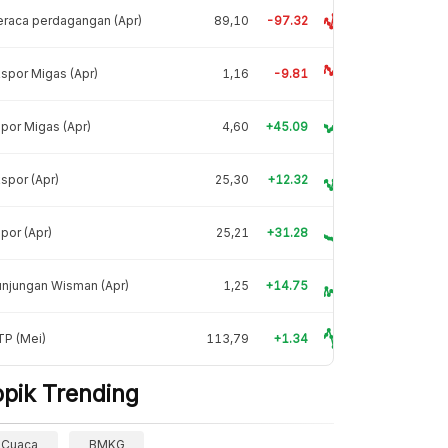
raca perdagangan (Apr)
89,10
-97.32
spor Migas (Apr)
1,16
-9.81
por Migas (Apr)
4,60
+45.09
spor (Apr)
25,30
+12.32
por (Apr)
25,21
+31.28
njungan Wisman (Apr)
1,25
+14.75
TP (Mei)
113,79
+1.34
opik Trending
Cuaca
BMKG