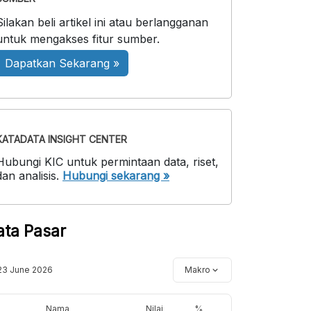
Silakan beli artikel ini atau berlangganan
untuk mengakses fitur sumber.
Dapatkan Sekarang »
KATADATA INSIGHT CENTER
Hubungi KIC untuk permintaan data, riset,
dan analisis.
Hubungi sekarang »
ata Pasar
23 June 2026
Makro
Nama
Nilai
%