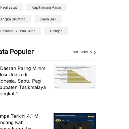
Real Estat
Kapitalisasi Pasar
Angka Stunting
Daya Beli
Penduduk Usia Kerja
Gempa
ata Populer
Lihat Semua
 Daerah Paling Minim
lusi Udara di
donesia, Sabtu Pagi
bupaten Tasikmalaya
ringkat 1
mpa Terkini 4,1 M
ncang Kab
ngandaran, Ini