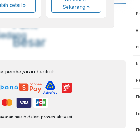
bih detail »
Sekarang
»
A
A
P
ont
Font
Gi
Sedang
Besar
P
Ni
a pembayaran berikut:
N
Ek
Im
aran masih dalam proses aktivasi.
Ek