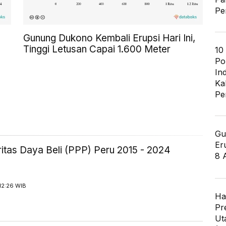
Pe
Gunung Dukono Kembali Erupsi Hari Ini,
Tinggi Letusan Capai 1.600 Meter
10
Po
In
Ka
Pe
Gu
Er
itas Daya Beli (PPP) Peru 2015 - 2024
8 
12:26 WIB
Ha
Pr
Ut