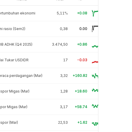
ertumbuhan ekonomi
5,11%
+0.08
ni rasio (Sem2)
0,38
0.00
DB ADHK (Q4 2025)
3.474,50
+0.86
lai Tukar USDIDR
17
-0.03
eraca perdagangan (Mar)
3,32
+160.82
spor Migas (Mar)
1,28
+18.60
por Migas (Mar)
3,17
+58.74
spor (Mar)
22,53
+1.62