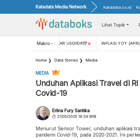
Katadata Media Network
Katadata.co.id
K
Lihat Topik
 (FEB)
1,16
NILAI TUKAR USD/IDR
Makro
17
INFLASI YOY (APR)
2,
Home
Data Stories
Media
MEDIA
Unduhan Aplikasi Travel di 
Covid-19
Erlina Fury Santika
21/05/2025 19:34 WIB
Menurut Sensor Tower, unduhan aplikasi tra
pandemi Covid-19, pada 2020-2021. Ini perk