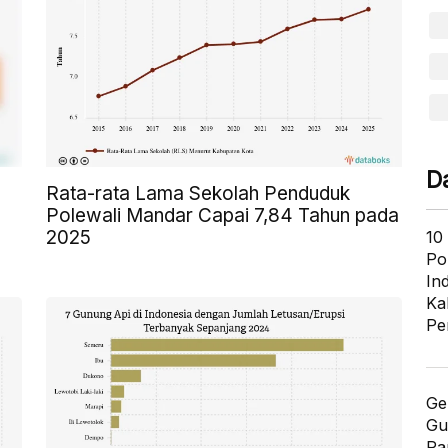
D
Rata-rata Lama Sekolah Penduduk
Polewali Mandar Capai 7,84 Tahun pada
2025
10
Po
In
Ka
Pe
Ge
Gu
Pa