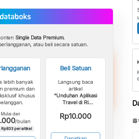
konten
Single Data Premium.
erlangganan, atau beli secara satuan.
rlangganan
Beli Satuan
s lebih banyak
Langsung baca
n premium dan
artikel
eksklusif khusus
“Unduhan Aplikasi
D
pelanggan.
Travel di RI
Berkembang Setelah
Mulai dari
Rp10.000
Pandemi Covid-19”.
.000
/bulan
 Rp833 per artikel
Dapatkan