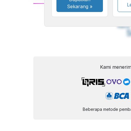
Le
Sekarang
»
A
Font
F
Kecil
Kami menerim
Beberapa metode pembay