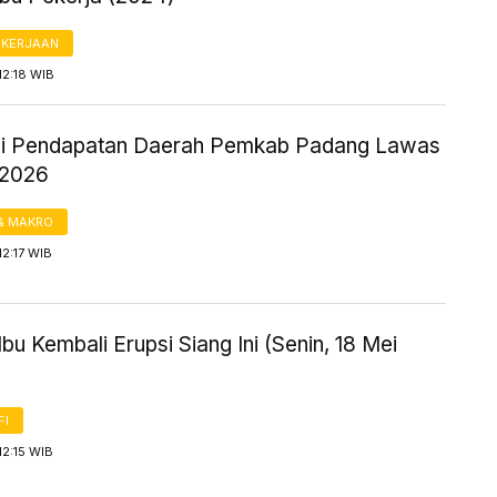
AKERJAAN
12:18 WIB
si Pendapatan Daerah Pemkab Padang Lawas
 2026
& MAKRO
12:17 WIB
bu Kembali Erupsi Siang Ini (Senin, 18 Mei
FI
12:15 WIB