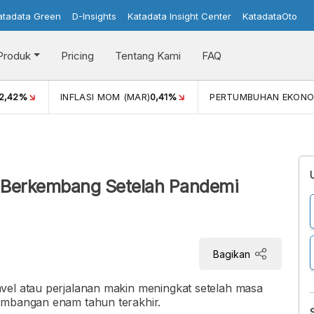
atadata Green
D-Insights
Katadata Insight Center
KatadataOto
Produk
Pricing
Tentang Kami
FAQ
42%
INFLASI MOM (MAR)
0,41%
PERTUMBUHAN EKONOMI
RI Berkembang Setelah Pandemi
Bagikan
vel atau perjalanan makin meningkat setelah masa
embangan enam tahun terakhir.