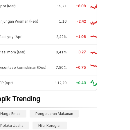
por (Mar)
19,21
-8.08
unjungan Wisman (Feb)
1,16
-2.42
flasi yoy (Apr)
2,42%
-1.06
flasi mom (Mar)
0,41%
-0.27
rsentase kemiskinan (Des)
7,50%
-0.75
P (Apr)
112,29
+0.43
opik Trending
Harga Emas
Pengeluaran Makanan
Pelaku Usaha
Nilai Kerugian