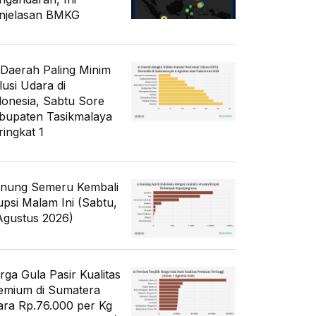
njelasan BMKG
 Daerah Paling Minim
lusi Udara di
donesia, Sabtu Sore
bupaten Tasikmalaya
ringkat 1
nung Semeru Kembali
upsi Malam Ini (Sabtu,
Agustus 2026)
rga Gula Pasir Kualitas
emium di Sumatera
ara Rp.76.000 per Kg