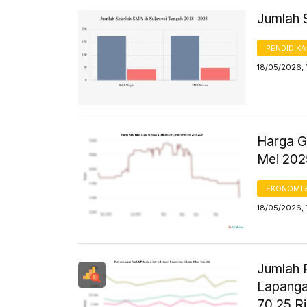
Jumlah 
PENDIDIK
18/05/2026, 
Harga Gu
Mei 20
EKONOMI 
18/05/2026, 
Jumlah P
Lapanga
70,25 R