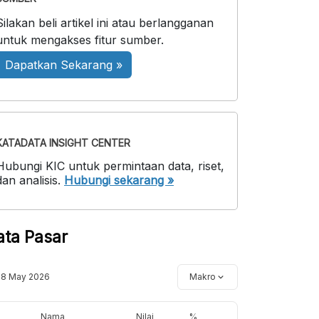
Silakan beli artikel ini atau berlangganan
untuk mengakses fitur sumber.
Dapatkan Sekarang »
KATADATA INSIGHT CENTER
Hubungi KIC untuk permintaan data, riset,
dan analisis.
Hubungi sekarang »
ata Pasar
18 May 2026
Makro
Nama
Nilai
%